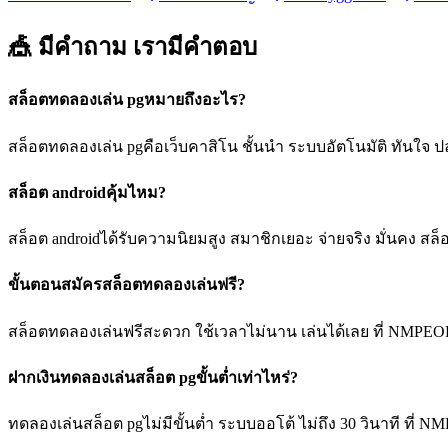
🎪 มีคำถาม
เรามีคำตอบ
สล็อตทดลองเล่น pgหมายถึงอะไร?
สล็อตทดลองเล่น pgคือเว็บคาสิโน ชั้นนำ ระบบอัตโนมัติ ทันใ
สล็อต androidคุ้มไหม?
สล็อต androidได้รับความนิยมสูง สมาชิกเยอะ จ่ายจริง มั่นคง สล็
ขั้นตอนสมัครสล็อตทดลองเล่นฟรี?
สล็อตทดลองเล่นฟรีสะดวก ใช้เวลาไม่นาน เล่นได้เลย ที่ NM
ฝากเงินทดลองเล่นสล็อต pgขั้นต่ำเท่าไหร่?
ทดลองเล่นสล็อต pgไม่มีขั้นต่ำ ระบบออโต้ ไม่ถึง 30 วินาที ท