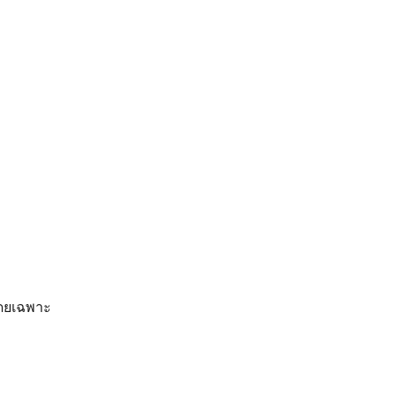
โดยเฉพาะ