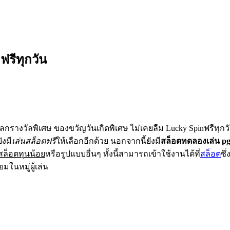
ฟรีทุกวัน
แลกรางวัลพิเศษ ของขวัญวันเกิดพิเศษ ไม่เคยลืม Lucky Spinฟรีทุก
ังมี
เล่นสล็อตฟรี
ให้เลือกอีกด้วย นอกจากนี้ยังมี
สล็อตทดลองเล่น p
สล็อตทุนน้อย
หรือรูปแบบอื่นๆ ทั้งนี้สามารถเข้าใช้งานได้ที่
สล็อต
ซึ
มในหมู่ผู้เล่น