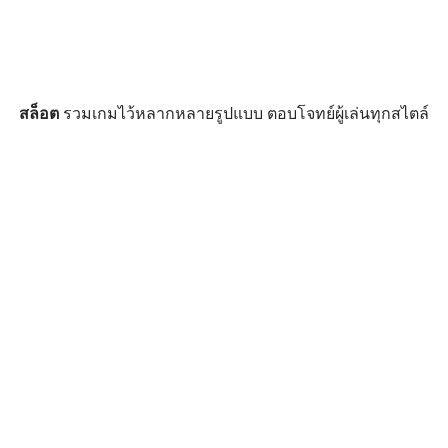
สล็อต
รวมเกมไว้หลากหลายรูปแบบ ตอบโจทย์ผู้เล่นทุกสไตล์