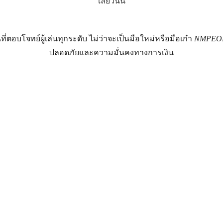
เลยวันนี้
ี่ตอบโจทย์ผู้เล่นทุกระดับ ไม่ว่าจะเป็นมือใหม่หรือมือเก๋า
NMPEO
ปลอดภัยและความมั่นคงทางการเงิน