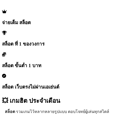
จ่ายเต็ม สล็อต
สล็อต ที่ 1 ของวงการ
สล็อต ขั้นต่ำ 1 บาท
สล็อต เว็บตรงไม่ผ่านเอเย่นต์
💥 เกมฮิต
ประจำเดือน
สล็อต
รวมเกมไว้หลากหลายรูปแบบ ตอบโจทย์ผู้เล่นทุกสไตล์