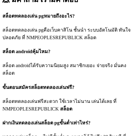
สล็อตทดลองเล่น pgหมายถึงอะไร?
สล็อตทดลองเล่น pgคือเว็บคาสิโน ชั้นนำ ระบบอัตโนมัติ ทันใจ
ปลอดภัย ที่ NMPEOPLESREPUBLICK สล็อต
สล็อต androidคุ้มไหม?
สล็อต androidได้รับความนิยมสูง สมาชิกเยอะ จ่ายจริง มั่นคง
สล็อต
ขั้นตอนสมัครสล็อตทดลองเล่นฟรี?
สล็อตทดลองเล่นฟรีสะดวก ใช้เวลาไม่นาน เล่นได้เลย ที่
NMPEOPLESREPUBLICK
สล็อต
ฝากเงินทดลองเล่นสล็อต pgขั้นต่ำเท่าไหร่?