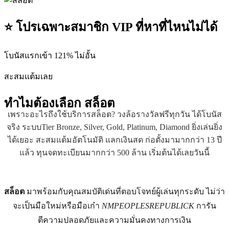
⭐ โปรเฉพาะสมาชิก VIP ที่หาที่ไหนไม่ได้
โบนัสแรกเข้า 121% ไม่อั้น
สะสมแต้มเลย
ทำไมต้องเลือก
สล็อต
เพราะอะไรถึงใช้บริการสล็อต? วงล้อรางวัลฟรีทุกวัน ได้โบนัส
จริง ระบบTier Bronze, Silver, Gold, Platinum, Diamond ยิ่งเล่นยิ่ง
ได้เยอะ สะสมแต้มอัตโนมัติ แลกเงินสด ก่อตั้งมามากกว่า 13 ปี
แล้ว ทุนจดทะเบียนมากกว่า 500 ล้าน เริ่มต้นได้เลยวันนี้
สล็อต
มาพร้อมกับคุณสมบัติเด่นที่ตอบโจทย์ผู้เล่นทุกระดับ ไม่ว่า
จะเป็นมือใหม่หรือมือเก๋า
NMPEOPLESREPUBLICK
การัน
ตีความปลอดภัยและความมั่นคงทางการเงิน