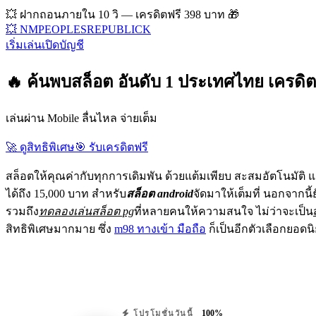
💥 ฝากถอนภายใน 10 วิ — เครดิตฟรี 398 บาท 🎁
💥 NMPEOPLESREPUBLICK
เริ่มเล่น
เปิดบัญชี
🔥 ค้นพบสล็อต อันดับ 1 ประเทศไทย เครดิต
เล่นผ่าน Mobile ลื่นไหล จ่ายเต็ม
🚀 ดูสิทธิพิเศษ
🎯 รับเครดิตฟรี
สล็อตให้คุณค่ากับทุกการเดิมพัน ด้วยแต้มเพียบ สะสมอัตโนมัติ 
ได้ถึง 15,000 บาท สำหรับ
สล็อต android
จัดมาให้เต็มที่ นอกจากนี้ย
รวมถึง
ทดลองเล่นสล็อต pg
ที่หลายคนให้ความสนใจ ไม่ว่าจะเป็น
สิทธิพิเศษมากมาย ซึ่ง
m98 ทางเข้า มือถือ
ก็เป็นอีกตัวเลือกยอดนิย
100%
โปรโมชั่นวันนี้