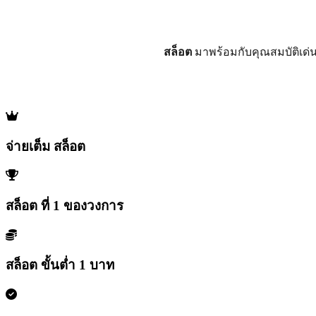
สล็อต
มาพร้อมกับคุณสมบัติเด่นท
จ่ายเต็ม สล็อต
สล็อต ที่ 1 ของวงการ
สล็อต ขั้นต่ำ 1 บาท