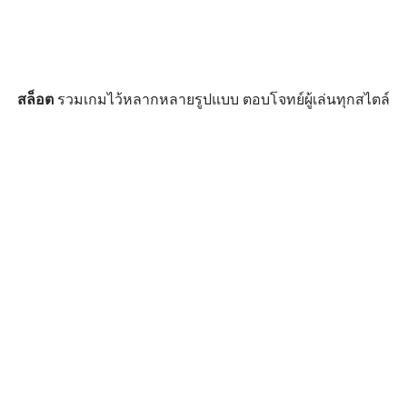
สล็อต
รวมเกมไว้หลากหลายรูปแบบ ตอบโจทย์ผู้เล่นทุกสไตล์