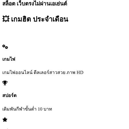
สล็อต เว็บตรงไม่ผ่านเอเย่นต์
💥 เกมฮิต
ประจำเดือน
เกมไพ่
เกมไพ่ออนไลน์ ดีลเลอร์สาวสวย ภาพ HD
สปอร์ต
เดิมพันกีฬาขั้นต่ำ 10 บาท