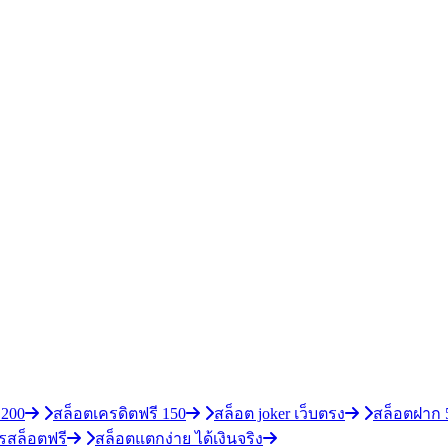
 200
สล็อตเครดิตฟรี 150
สล็อต joker เว็บตรง
สล็อตฝาก 5
รสล็อตฟรี
สล็อตแตกง่าย ได้เงินจริง