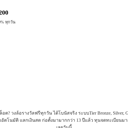
200
0% ทุกวัน
ต? วงล้อรางวัลฟรีทุกวัน ได้โบนัสจริง ระบบTier Bronze, Silver, Go
มอัตโนมัติ แลกเงินสด ก่อตั้งมามากกว่า 13 ปีแล้ว ทุนจดทะเบียนมากก
เลยวันนี้