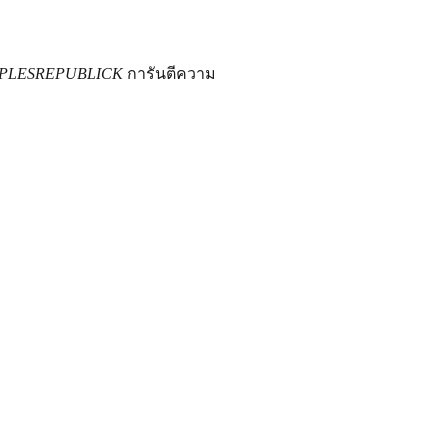
PLESREPUBLICK
การันตีความ