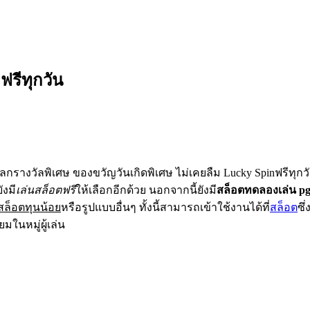
ฟรีทุกวัน
แลกรางวัลพิเศษ ของขวัญวันเกิดพิเศษ ไม่เคยลืม Lucky Spinฟรีทุก
ังมี
เล่นสล็อตฟรี
ให้เลือกอีกด้วย นอกจากนี้ยังมี
สล็อตทดลองเล่น p
สล็อตทุนน้อย
หรือรูปแบบอื่นๆ ทั้งนี้สามารถเข้าใช้งานได้ที่
สล็อต
ซึ
มในหมู่ผู้เล่น