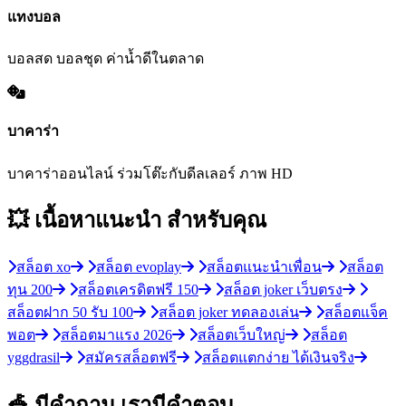
แทงบอล
บอลสด บอลชุด ค่าน้ำดีในตลาด
บาคาร่า
บาคาร่าออนไลน์ ร่วมโต๊ะกับดีลเลอร์ ภาพ HD
💥 เนื้อหาแนะนำ
สำหรับคุณ
สล็อต xo
สล็อต evoplay
สล็อตแนะนำเพื่อน
สล็อต
ทุน 200
สล็อตเครดิตฟรี 150
สล็อต joker เว็บตรง
สล็อตฝาก 50 รับ 100
สล็อต joker ทดลองเล่น
สล็อตแจ็ค
พอต
สล็อตมาแรง 2026
สล็อตเว็บใหญ่
สล็อต
yggdrasil
สมัครสล็อตฟรี
สล็อตแตกง่าย ได้เงินจริง
🎪 มีคำถาม
เรามีคำตอบ