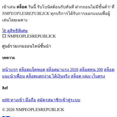
เข้าเล่น
สล็อต
วันนี้ รับโบนัสต้อนรับทันที ฝากถอนไม่มีขั้นต่ำ! ที่
NMPEOPLESREPUBLICK
ทุกบริการได้รับการออกแบบเพื่อผู้
เล่นโดยเฉพาะ
🚀 ดูสิทธิพิเศษ
💥 NMPEOPLESREPUBLICK
ศูนย์รวมเกมออนไลน์ชั้นนำ
บทความ
หน้าแรก
สล็อตแจ็คพอต
สล็อตมาแรง 2026
สล็อตทุน 200
สล็อต
แนะนำเพื่อน
สล็อตแตกง่าย ได้เงินจริง
สล็อต joker เว็บตรง
ลิงก์
m98 ทางเข้า มือถือ
สมัครสมาชิก
เข้าสู่ระบบ
© 2026 NMPEOPLESREPUBLICK