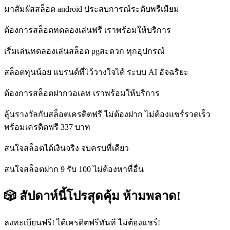
มาสัมผัสสล็อต android ประสบการณ์ระดับพรีเมียม
ต้องการสล็อตทดลองเล่นฟรี เราพร้อมให้บริการ
เริ่มเล่นทดลองเล่นสล็อต pgสะดวก ทุกอุปกรณ์
สล็อตทุนน้อย แบรนด์ที่ไว้วางใจได้ ระบบ AI อัจฉริยะ
ต้องการสล็อตฝากวอเลท เราพร้อมให้บริการ
ลุ้นรางวัลกับสล็อตเครดิตฟรี ไม่ต้องฝาก ไม่ต้องแชร์รวดเร็ว
พร้อมเครดิตฟรี 337 บาท
สนใจสล็อตได้เงินจริง จบครบที่เดียว
สนใจสล็อตฝาก 9 รับ 100 ไม่ต้องหาที่อื่น
🎲 สัปดาห์นี้โปรสุดคุ้ม ห้ามพลาด!
ลงทะเบียนฟรี! ได้เครดิตฟรีทันที ไม่ต้องแชร์!