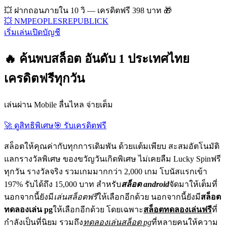
💥 ฝากถอนภายใน 10 วิ — เครดิตฟรี 398 บาท 🎁
💥 NMPEOPLESREPUBLICK
เริ่มเล่น
เปิดบัญชี
🔥 ค้นพบสล็อต อันดับ 1 ประเทศไทย
เครดิตฟรีทุกวัน
เล่นผ่าน Mobile ลื่นไหล จ่ายเต็ม
🚀 ดูสิทธิพิเศษ
🎯 รับเครดิตฟรี
สล็อตให้คุณค่ากับทุกการเดิมพัน ด้วยแต้มเพียบ สะสมอัตโนมัติ
แลกรางวัลพิเศษ ของขวัญวันเกิดพิเศษ ไม่เคยลืม Lucky Spinฟรี
ทุกวัน รางวัลจริง รวมเกมมากกว่า 2,000 เกม โบนัสแรกเข้า
197% รับได้ถึง 15,000 บาท สำหรับ
สล็อต android
จัดมาให้เต็มที่
นอกจากนี้ยังมี
เล่นสล็อตฟรี
ให้เลือกอีกด้วย นอกจากนี้ยังมี
สล็อต
ทดลองเล่น pg
ให้เลือกอีกด้วย โดยเฉพาะ
สล็อตทดลองเล่นฟรี
ที่
กำลังเป็นที่นิยม รวมถึง
ทดลองเล่นสล็อต pg
ที่หลายคนให้ความ