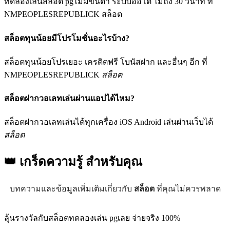
ทดลองเล่นสล็อต pgไม่มีขั้นต่ำ ระบบออโต้ ไม่ถึง 30 วินาที ที่
NMPEOPLESREPUBLICK สล็อต
สล็อตทุนน้อยมีโปรโมชั่นอะไรบ้าง?
สล็อตทุนน้อยโปรเยอะ เครดิตฟรี โบนัสฝาก และอื่นๆ อีก ที่
NMPEOPLESREPUBLICK
สล็อต
สล็อตฝากวอเลทเล่นผ่านแอปได้ไหม?
สล็อตฝากวอเลทเล่นได้ทุกเครื่อง iOS Android เล่นผ่านเว็บได้
สล็อต
👑 เกร็ดความรู้
สำหรับคุณ
บทความและข้อมูลเพิ่มเติมเกี่ยวกับ
สล็อต
ที่คุณไม่ควรพลาด
ลุ้นรางวัลกับสล็อตทดลองเล่น pgเลย จ่ายจริง 100%