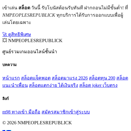
เข้าเล่น
สล็อต
วันนี้ รับโบนัสต้อนรับทันที ฝากถอนไม่มีขั้นต่ำ! ที่
NMPEOPLESREPUBLICK
ทุกบริการได้รับการออกแบบเพื่อผู้
เล่นโดยเฉพาะ
🚀 ดูสิทธิพิเศษ
💥 NMPEOPLESREPUBLICK
ศูนย์รวมเกมออนไลน์ชั้นนำ
บทความ
หน้าแรก
สล็อตแจ็คพอต
สล็อตมาแรง 2026
สล็อตทุน 200
สล็อต
แนะนำเพื่อน
สล็อตแตกง่าย ได้เงินจริง
สล็อต joker เว็บตรง
ลิงก์
m98 ทางเข้า มือถือ
สมัครสมาชิก
เข้าสู่ระบบ
© 2026 NMPEOPLESREPUBLICK