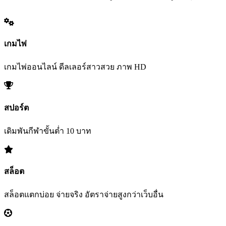
เกมไพ่
เกมไพ่ออนไลน์ ดีลเลอร์สาวสวย ภาพ HD
สปอร์ต
เดิมพันกีฬาขั้นต่ำ 10 บาท
สล็อต
สล็อตแตกบ่อย จ่ายจริง อัตราจ่ายสูงกว่าเว็บอื่น