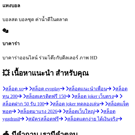
แทงบอล
บอลสด บอลชุด ค่าน้ำดีในตลาด
บาคาร่า
บาคาร่าออนไลน์ ร่วมโต๊ะกับดีลเลอร์ ภาพ HD
💥 เนื้อหาแนะนำ
สำหรับคุณ
สล็อต xo
สล็อต evoplay
สล็อตแนะนำเพื่อน
สล็อต
ทุน 200
สล็อตเครดิตฟรี 150
สล็อต joker เว็บตรง
สล็อตฝาก 50 รับ 100
สล็อต joker ทดลองเล่น
สล็อตแจ็ค
พอต
สล็อตมาแรง 2026
สล็อตเว็บใหญ่
สล็อต
yggdrasil
สมัครสล็อตฟรี
สล็อตแตกง่าย ได้เงินจริง
🎪 มีคำถาม
เรามีคำตอบ