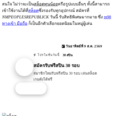
สนใจ ไม่ว่าจะเป็น
สล็อตทุนน้อย
หรือรูปแบบอื่นๆ ทั้งนี้สามารถ
เข้าใช้งานได้ที่
สล็อต
ซึ่งรองรับทุกอุปกรณ์ สมัครที่
NMPEOPLESREPUBLICK
วันนี้ รับสิทธิพิเศษมากมาย ซึ่ง
m98
ทางเข้า มือถือ
ก็เป็นอีกตัวเลือกยอดนิยมในหมู่ผู้เล่น
วันอาทิตย์ที่ 9 ส.ค. 2569
30 สปิน
โปรโมชั่นวันนี้
สมัครรับฟรีสปิน 30 รอบ
สมาชิกใหม่รับฟรีสปิน 30 รอบ เล่นสล็อต
เกมดังได้ฟรี
รับโปรนี้