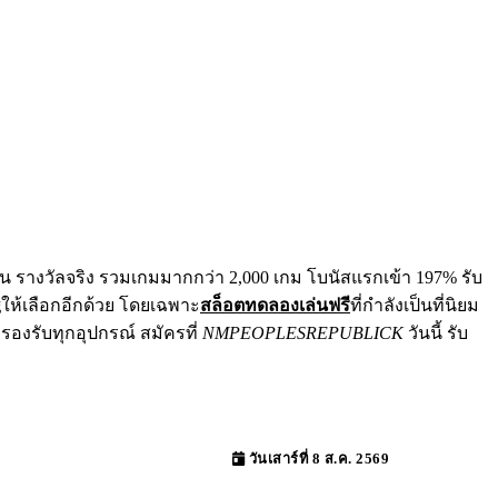
วัน รางวัลจริง รวมเกมมากกว่า 2,000 เกม โบนัสแรกเข้า 197% รับ
g
ให้เลือกอีกด้วย โดยเฉพาะ
สล็อตทดลองเล่นฟรี
ที่กำลังเป็นที่นิยม
่งรองรับทุกอุปกรณ์ สมัครที่
NMPEOPLESREPUBLICK
วันนี้ รับ
วันเสาร์ที่ 8 ส.ค. 2569