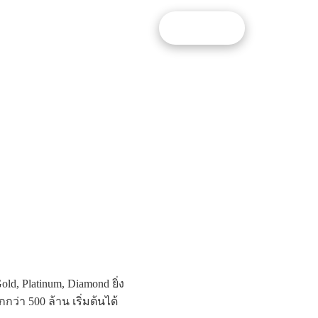
รับโปรนี้
ld, Platinum, Diamond ยิ่ง
ว่า 500 ล้าน เริ่มต้นได้