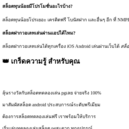
สล็อตทุนน้อยมีโปรโมชั่นอะไรบ้าง?
สล็อตทุนน้อยโปรเยอะ เครดิตฟรี โบนัสฝาก และอื่นๆ อีก ที่
สล็อตฝากวอเลทเล่นผ่านแอปได้ไหม?
สล็อตฝากวอเลทเล่นได้ทุกเครื่อง iOS Android เล่นผ่านเว็บได้
สล็
👑 เกร็ดความรู้
สำหรับคุณ
ลุ้นรางวัลกับสล็อตทดลองเล่น pgเลย จ่ายจริง 100%
มาสัมผัสสล็อต android ประสบการณ์ระดับพรีเมียม
ต้องการสล็อตทดลองเล่นฟรี เราพร้อมให้บริการ
เริ่มเล่นทดลองเล่นสล็อต pgสะดวก ทุกอุปกรณ์