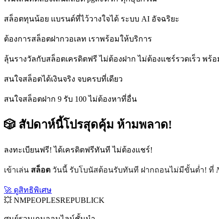
สล็อตทุนน้อย แบรนด์ที่ไว้วางใจได้ ระบบ AI อัจฉริยะ
ต้องการสล็อตฝากวอเลท เราพร้อมให้บริการ
ลุ้นรางวัลกับสล็อตเครดิตฟรี ไม่ต้องฝาก ไม่ต้องแชร์รวดเร็ว พร้
สนใจสล็อตได้เงินจริง จบครบที่เดียว
สนใจสล็อตฝาก 9 รับ 100 ไม่ต้องหาที่อื่น
🎲 สัปดาห์นี้โปรสุดคุ้ม ห้ามพลาด!
ลงทะเบียนฟรี! ได้เครดิตฟรีทันที ไม่ต้องแชร์!
เข้าเล่น
สล็อต
วันนี้ รับโบนัสต้อนรับทันที ฝากถอนไม่มีขั้นต่ำ! ที่
🚀 ดูสิทธิพิเศษ
💥 NMPEOPLESREPUBLICK
ศูนย์รวมเกมออนไลน์ชั้นนำ