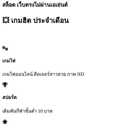
สล็อต เว็บตรงไม่ผ่านเอเย่นต์
💥 เกมฮิต
ประจำเดือน
เกมไพ่
เกมไพ่ออนไลน์ ดีลเลอร์สาวสวย ภาพ HD
สปอร์ต
เดิมพันกีฬาขั้นต่ำ 10 บาท