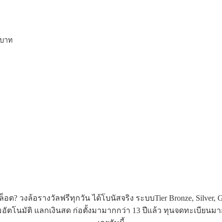
 บาท
ต? วงล้อรางวัลฟรีทุกวัน ได้โบนัสจริง ระบบTier Bronze, Silver, Go
มอัตโนมัติ แลกเงินสด ก่อตั้งมามากกว่า 13 ปีแล้ว ทุนจดทะเบียนมากก