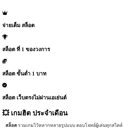
จ่ายเต็ม สล็อต
สล็อต ที่ 1 ของวงการ
สล็อต ขั้นต่ำ 1 บาท
สล็อต เว็บตรงไม่ผ่านเอเย่นต์
💥 เกมฮิต
ประจำเดือน
สล็อต
รวมเกมไว้หลากหลายรูปแบบ ตอบโจทย์ผู้เล่นทุกสไตล์