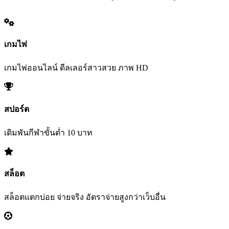
เกมไพ่
เกมไพ่ออนไลน์ ดีลเลอร์สาวสวย ภาพ HD
สปอร์ต
เดิมพันกีฬาขั้นต่ำ 10 บาท
สล็อต
สล็อตแตกบ่อย จ่ายจริง อัตราจ่ายสูงกว่าเว็บอื่น