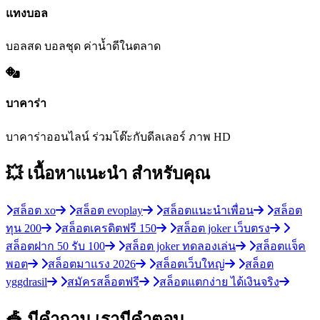
แทงบอล
บอลสด บอลชุด ค่าน้ำดีในตลาด
บาคาร่า
บาคาร่าออนไลน์ ร่วมโต๊ะกับดีลเลอร์ ภาพ HD
💥 เนื้อหาแนะนำ
สำหรับคุณ
สล็อต xo
สล็อต evoplay
สล็อตแนะนำเพื่อน
สล็อต
ทุน 200
สล็อตเครดิตฟรี 150
สล็อต joker เว็บตรง
สล็อตฝาก 50 รับ 100
สล็อต joker ทดลองเล่น
สล็อตแจ็ค
พอต
สล็อตมาแรง 2026
สล็อตเว็บใหญ่
สล็อต
yggdrasil
สมัครสล็อตฟรี
สล็อตแตกง่าย ได้เงินจริง
🎪 มีคำถาม
เรามีคำตอบ