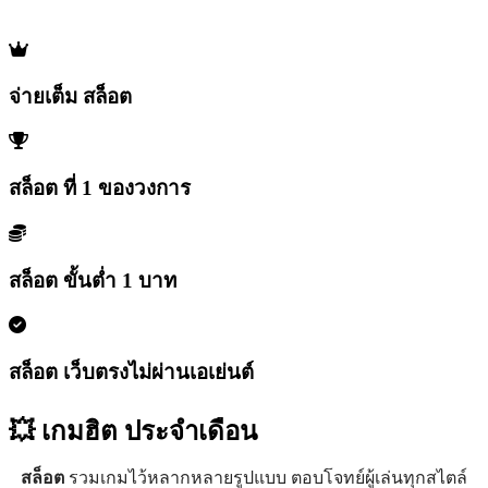
จ่ายเต็ม สล็อต
สล็อต ที่ 1 ของวงการ
สล็อต ขั้นต่ำ 1 บาท
สล็อต เว็บตรงไม่ผ่านเอเย่นต์
💥 เกมฮิต
ประจำเดือน
สล็อต
รวมเกมไว้หลากหลายรูปแบบ ตอบโจทย์ผู้เล่นทุกสไตล์