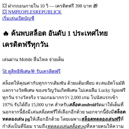
💥 ฝากถอนภายใน 10 วิ — เครดิตฟรี 398 บาท 🎁
💥 NMPEOPLESREPUBLICK
เริ่มเล่น
เปิดบัญชี
🔥 ค้นพบสล็อต อันดับ 1 ประเทศไทย
เครดิตฟรีทุกวัน
เล่นผ่าน Mobile ลื่นไหล จ่ายเต็ม
🚀 ดูสิทธิพิเศษ
🎯 รับเครดิตฟรี
สล็อตให้คุณค่ากับทุกการเดิมพัน ด้วยแต้มเพียบ สะสมอัตโนมัติ
แลกรางวัลพิเศษ ของขวัญวันเกิดพิเศษ ไม่เคยลืม Lucky Spinฟรี
ทุกวัน รางวัลจริง รวมเกมมากกว่า 2,000 เกม โบนัสแรกเข้า
197% รับได้ถึง 15,000 บาท สำหรับ
สล็อต android
จัดมาให้เต็มที่
นอกจากนี้ยังมี
เล่นสล็อตฟรี
ให้เลือกอีกด้วย นอกจากนี้ยังมี
สล็อต
ทดลองเล่น pg
ให้เลือกอีกด้วย โดยเฉพาะ
สล็อตทดลองเล่นฟรี
ที่
กำลังเป็นที่นิยม รวมถึง
ทดลองเล่นสล็อต pg
ที่หลายคนให้ความ