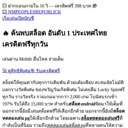
💥 ฝากถอนภายใน 10 วิ — เครดิตฟรี 398 บาท 🎁
💥 NMPEOPLESREPUBLICK
เริ่มเล่น
เปิดบัญชี
🔥 ค้นพบสล็อต อันดับ 1 ประเทศไทย
เครดิตฟรีทุกวัน
เล่นผ่าน Mobile ลื่นไหล จ่ายเต็ม
🚀 ดูสิทธิพิเศษ
🎯 รับเครดิตฟรี
สล็อตให้คุณค่ากับทุกการเดิมพัน ด้วยแต้มเพียบ สะสมอัตโนมัติ
แลกรางวัลพิเศษ ของขวัญวันเกิดพิเศษ ไม่เคยลืม Lucky Spinฟรี
ทุกวัน รางวัลจริง รวมเกมมากกว่า 2,000 เกม โบนัสแรกเข้า
197% รับได้ถึง 15,000 บาท สำหรับ
สล็อต android
จัดมาให้เต็มที่
นอกจากนี้ยังมี
เล่นสล็อตฟรี
ให้เลือกอีกด้วย นอกจากนี้ยังมี
สล็อต
ทดลองเล่น pg
ให้เลือกอีกด้วย โดยเฉพาะ
สล็อตทดลองเล่นฟรี
ที่
กำลังเป็นที่นิยม รวมถึง
ทดลองเล่นสล็อต pg
ที่หลายคนให้ความ