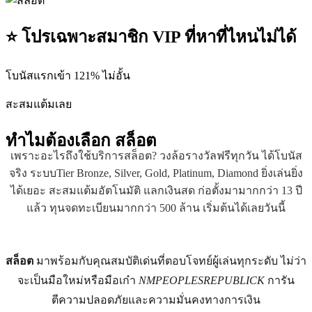
⭐ โปรเฉพาะสมาชิก VIP ที่หาที่ไหนไม่ได้
โบนัสแรกเข้า 121% ไม่อั้น
สะสมแต้มเลย
ทำไมต้องเลือก
สล็อต
เพราะอะไรถึงใช้บริการสล็อต? วงล้อรางวัลฟรีทุกวัน ได้โบนัส
จริง ระบบTier Bronze, Silver, Gold, Platinum, Diamond ยิ่งเล่นยิ่ง
ได้เยอะ สะสมแต้มอัตโนมัติ แลกเงินสด ก่อตั้งมามากกว่า 13 ปี
แล้ว ทุนจดทะเบียนมากกว่า 500 ล้าน เริ่มต้นได้เลยวันนี้
สล็อต
มาพร้อมกับคุณสมบัติเด่นที่ตอบโจทย์ผู้เล่นทุกระดับ ไม่ว่า
จะเป็นมือใหม่หรือมือเก๋า
NMPEOPLESREPUBLICK
การัน
ตีความปลอดภัยและความมั่นคงทางการเงิน