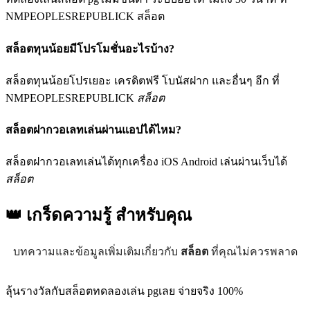
NMPEOPLESREPUBLICK สล็อต
สล็อตทุนน้อยมีโปรโมชั่นอะไรบ้าง?
สล็อตทุนน้อยโปรเยอะ เครดิตฟรี โบนัสฝาก และอื่นๆ อีก ที่
NMPEOPLESREPUBLICK
สล็อต
สล็อตฝากวอเลทเล่นผ่านแอปได้ไหม?
สล็อตฝากวอเลทเล่นได้ทุกเครื่อง iOS Android เล่นผ่านเว็บได้
สล็อต
👑 เกร็ดความรู้
สำหรับคุณ
บทความและข้อมูลเพิ่มเติมเกี่ยวกับ
สล็อต
ที่คุณไม่ควรพลาด
ลุ้นรางวัลกับสล็อตทดลองเล่น pgเลย จ่ายจริง 100%