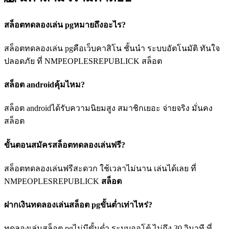
สล็อตทดลองเล่น pgหมายถึงอะไร?
สล็อตทดลองเล่น pgคือเว็บคาสิโน ชั้นนำ ระบบอัตโนมัติ ทันใจ
ปลอดภัย ที่ NMPEOPLESREPUBLICK สล็อต
สล็อต androidคุ้มไหม?
สล็อต androidได้รับความนิยมสูง สมาชิกเยอะ จ่ายจริง มั่นคง
สล็อต
ขั้นตอนสมัครสล็อตทดลองเล่นฟรี?
สล็อตทดลองเล่นฟรีสะดวก ใช้เวลาไม่นาน เล่นได้เลย ที่
NMPEOPLESREPUBLICK
สล็อต
ฝากเงินทดลองเล่นสล็อต pgขั้นต่ำเท่าไหร่?
ทดลองเล่นสล็อต pgไม่มีขั้นต่ำ ระบบออโต้ ไม่ถึง 30 วินาที ที่