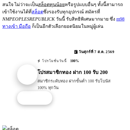
สนใจ ไม่ว่าจะเป็น
สล็อตทุนน้อย
หรือรูปแบบอื่นๆ ทั้งนี้สามารถ
เข้าใช้งานได้ที่
สล็อต
ซึ่งรองรับทุกอุปกรณ์ สมัครที่
NMPEOPLESREPUBLICK
วันนี้ รับสิทธิพิเศษมากมาย ซึ่ง
m98
ทางเข้า มือถือ
ก็เป็นอีกตัวเลือกยอดนิยมในหมู่ผู้เล่น
วันศุกร์ที่ 7 ส.ค. 2569
100%
โปรโมชั่นวันนี้
โปรสมาชิกทอง ฝาก 100 รับ 200
สมาชิกระดับทอง ฝากขั้นต่ำ 100 รับโบนัส
100% ทุกวัน
รับโปรนี้