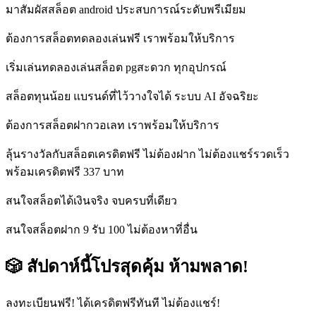
มาสัมผัสสล็อต android ประสบการณ์ระดับพรีเมียม
ต้องการสล็อตทดลองเล่นฟรี เราพร้อมให้บริการ
เริ่มเล่นทดลองเล่นสล็อต pgสะดวก ทุกอุปกรณ์
สล็อตทุนน้อย แบรนด์ที่ไว้วางใจได้ ระบบ AI อัจฉริยะ
ต้องการสล็อตฝากวอเลท เราพร้อมให้บริการ
ลุ้นรางวัลกับสล็อตเครดิตฟรี ไม่ต้องฝาก ไม่ต้องแชร์รวดเร็ว
พร้อมเครดิตฟรี 337 บาท
สนใจสล็อตได้เงินจริง จบครบที่เดียว
สนใจสล็อตฝาก 9 รับ 100 ไม่ต้องหาที่อื่น
🎲 สัปดาห์นี้โปรสุดคุ้ม ห้ามพลาด!
ลงทะเบียนฟรี! ได้เครดิตฟรีทันที ไม่ต้องแชร์!