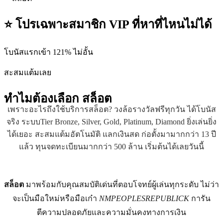
⭐ โปรเฉพาะสมาชิก VIP ที่หาที่ไหนไม่ได้
โบนัสแรกเข้า 121% ไม่อั้น
สะสมแต้มเลย
ทำไมต้องเลือก
สล็อต
เพราะอะไรถึงใช้บริการสล็อต? วงล้อรางวัลฟรีทุกวัน ได้โบนัส
จริง ระบบTier Bronze, Silver, Gold, Platinum, Diamond ยิ่งเล่นยิ่ง
ได้เยอะ สะสมแต้มอัตโนมัติ แลกเงินสด ก่อตั้งมามากกว่า 13 ปี
แล้ว ทุนจดทะเบียนมากกว่า 500 ล้าน เริ่มต้นได้เลยวันนี้
สล็อต
มาพร้อมกับคุณสมบัติเด่นที่ตอบโจทย์ผู้เล่นทุกระดับ ไม่ว่า
จะเป็นมือใหม่หรือมือเก๋า
NMPEOPLESREPUBLICK
การัน
ตีความปลอดภัยและความมั่นคงทางการเงิน