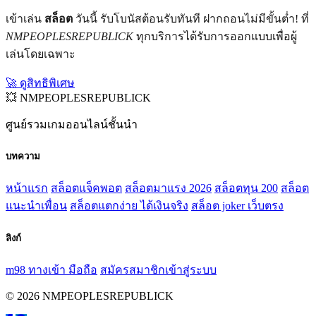
เข้าเล่น
สล็อต
วันนี้ รับโบนัสต้อนรับทันที ฝากถอนไม่มีขั้นต่ำ! ที่
NMPEOPLESREPUBLICK
ทุกบริการได้รับการออกแบบเพื่อผู้
เล่นโดยเฉพาะ
🚀 ดูสิทธิพิเศษ
💥 NMPEOPLESREPUBLICK
ศูนย์รวมเกมออนไลน์ชั้นนำ
บทความ
หน้าแรก
สล็อตแจ็คพอต
สล็อตมาแรง 2026
สล็อตทุน 200
สล็อต
แนะนำเพื่อน
สล็อตแตกง่าย ได้เงินจริง
สล็อต joker เว็บตรง
ลิงก์
m98 ทางเข้า มือถือ
สมัครสมาชิก
เข้าสู่ระบบ
© 2026 NMPEOPLESREPUBLICK