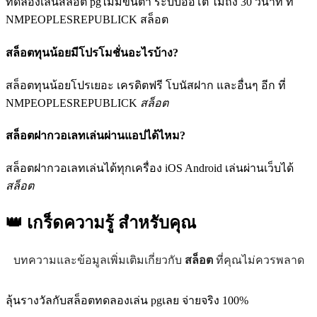
ทดลองเล่นสล็อต pgไม่มีขั้นต่ำ ระบบออโต้ ไม่ถึง 30 วินาที ที่
NMPEOPLESREPUBLICK สล็อต
สล็อตทุนน้อยมีโปรโมชั่นอะไรบ้าง?
สล็อตทุนน้อยโปรเยอะ เครดิตฟรี โบนัสฝาก และอื่นๆ อีก ที่
NMPEOPLESREPUBLICK
สล็อต
สล็อตฝากวอเลทเล่นผ่านแอปได้ไหม?
สล็อตฝากวอเลทเล่นได้ทุกเครื่อง iOS Android เล่นผ่านเว็บได้
สล็อต
👑 เกร็ดความรู้
สำหรับคุณ
บทความและข้อมูลเพิ่มเติมเกี่ยวกับ
สล็อต
ที่คุณไม่ควรพลาด
ลุ้นรางวัลกับสล็อตทดลองเล่น pgเลย จ่ายจริง 100%