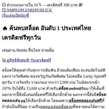
💥 ฝากถอนภายใน 10 วิ — เครดิตฟรี 398 บาท 🎁
💥 NMPEOPLESREPUBLICK
เริ่มเล่น
เปิดบัญชี
🔥 ค้นพบสล็อต อันดับ 1 ประเทศไทย
เครดิตฟรีทุกวัน
เล่นผ่าน Mobile ลื่นไหล จ่ายเต็ม
🚀 ดูสิทธิพิเศษ
🎯 รับเครดิตฟรี
สล็อตให้คุณค่ากับทุกการเดิมพัน ด้วยแต้มเพียบ สะสมอัตโนมัติ
แลกรางวัลพิเศษ ของขวัญวันเกิดพิเศษ ไม่เคยลืม Lucky Spinฟรี
ทุกวัน รางวัลจริง รวมเกมมากกว่า 2,000 เกม โบนัสแรกเข้า
197% รับได้ถึง 15,000 บาท สำหรับ
สล็อต android
จัดมาให้เต็มที่
นอกจากนี้ยังมี
เล่นสล็อตฟรี
ให้เลือกอีกด้วย นอกจากนี้ยังมี
สล็อต
ทดลองเล่น pg
ให้เลือกอีกด้วย โดยเฉพาะ
สล็อตทดลองเล่นฟรี
ที่
กำลังเป็นที่นิยม รวมถึง
ทดลองเล่นสล็อต pg
ที่หลายคนให้ความ