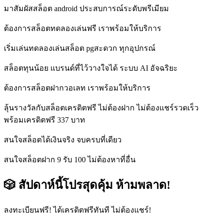
มาสัมผัสสล็อต android ประสบการณ์ระดับพรีเมียม
ต้องการสล็อตทดลองเล่นฟรี เราพร้อมให้บริการ
เริ่มเล่นทดลองเล่นสล็อต pgสะดวก ทุกอุปกรณ์
สล็อตทุนน้อย แบรนด์ที่ไว้วางใจได้ ระบบ AI อัจฉริยะ
ต้องการสล็อตฝากวอเลท เราพร้อมให้บริการ
ลุ้นรางวัลกับสล็อตเครดิตฟรี ไม่ต้องฝาก ไม่ต้องแชร์รวดเร็ว
พร้อมเครดิตฟรี 337 บาท
สนใจสล็อตได้เงินจริง จบครบที่เดียว
สนใจสล็อตฝาก 9 รับ 100 ไม่ต้องหาที่อื่น
🎲 สัปดาห์นี้โปรสุดคุ้ม ห้ามพลาด!
ลงทะเบียนฟรี! ได้เครดิตฟรีทันที ไม่ต้องแชร์!