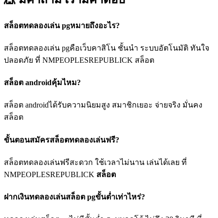
สล็อตทดลองเล่น pgหมายถึงอะไร?
สล็อตทดลองเล่น pgคือเว็บคาสิโน ชั้นนำ ระบบอัตโนมัติ ทันใจ
ปลอดภัย ที่ NMPEOPLESREPUBLICK สล็อต
สล็อต androidคุ้มไหม?
สล็อต androidได้รับความนิยมสูง สมาชิกเยอะ จ่ายจริง มั่นคง
สล็อต
ขั้นตอนสมัครสล็อตทดลองเล่นฟรี?
สล็อตทดลองเล่นฟรีสะดวก ใช้เวลาไม่นาน เล่นได้เลย ที่
NMPEOPLESREPUBLICK
สล็อต
ฝากเงินทดลองเล่นสล็อต pgขั้นต่ำเท่าไหร่?