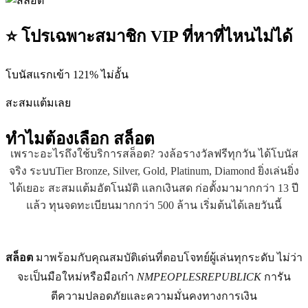
⭐ โปรเฉพาะสมาชิก VIP ที่หาที่ไหนไม่ได้
โบนัสแรกเข้า 121% ไม่อั้น
สะสมแต้มเลย
ทำไมต้องเลือก
สล็อต
เพราะอะไรถึงใช้บริการสล็อต? วงล้อรางวัลฟรีทุกวัน ได้โบนัส
จริง ระบบTier Bronze, Silver, Gold, Platinum, Diamond ยิ่งเล่นยิ่ง
ได้เยอะ สะสมแต้มอัตโนมัติ แลกเงินสด ก่อตั้งมามากกว่า 13 ปี
แล้ว ทุนจดทะเบียนมากกว่า 500 ล้าน เริ่มต้นได้เลยวันนี้
สล็อต
มาพร้อมกับคุณสมบัติเด่นที่ตอบโจทย์ผู้เล่นทุกระดับ ไม่ว่า
จะเป็นมือใหม่หรือมือเก๋า
NMPEOPLESREPUBLICK
การัน
ตีความปลอดภัยและความมั่นคงทางการเงิน