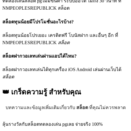
ทดลองเล่นสล็อต pgไม่มีขั้นต่ำ ระบบออโต้ ไม่ถึง 30 วินาที ที่
NMPEOPLESREPUBLICK สล็อต
สล็อตทุนน้อยมีโปรโมชั่นอะไรบ้าง?
สล็อตทุนน้อยโปรเยอะ เครดิตฟรี โบนัสฝาก และอื่นๆ อีก ที่
NMPEOPLESREPUBLICK
สล็อต
สล็อตฝากวอเลทเล่นผ่านแอปได้ไหม?
สล็อตฝากวอเลทเล่นได้ทุกเครื่อง iOS Android เล่นผ่านเว็บได้
สล็อต
👑 เกร็ดความรู้
สำหรับคุณ
บทความและข้อมูลเพิ่มเติมเกี่ยวกับ
สล็อต
ที่คุณไม่ควรพลาด
ลุ้นรางวัลกับสล็อตทดลองเล่น pgเลย จ่ายจริง 100%