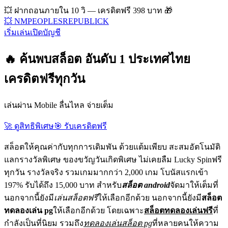
💥 ฝากถอนภายใน 10 วิ — เครดิตฟรี 398 บาท 🎁
💥 NMPEOPLESREPUBLICK
เริ่มเล่น
เปิดบัญชี
🔥 ค้นพบสล็อต อันดับ 1 ประเทศไทย
เครดิตฟรีทุกวัน
เล่นผ่าน Mobile ลื่นไหล จ่ายเต็ม
🚀 ดูสิทธิพิเศษ
🎯 รับเครดิตฟรี
สล็อตให้คุณค่ากับทุกการเดิมพัน ด้วยแต้มเพียบ สะสมอัตโนมัติ
แลกรางวัลพิเศษ ของขวัญวันเกิดพิเศษ ไม่เคยลืม Lucky Spinฟรี
ทุกวัน รางวัลจริง รวมเกมมากกว่า 2,000 เกม โบนัสแรกเข้า
197% รับได้ถึง 15,000 บาท สำหรับ
สล็อต android
จัดมาให้เต็มที่
นอกจากนี้ยังมี
เล่นสล็อตฟรี
ให้เลือกอีกด้วย นอกจากนี้ยังมี
สล็อต
ทดลองเล่น pg
ให้เลือกอีกด้วย โดยเฉพาะ
สล็อตทดลองเล่นฟรี
ที่
กำลังเป็นที่นิยม รวมถึง
ทดลองเล่นสล็อต pg
ที่หลายคนให้ความ