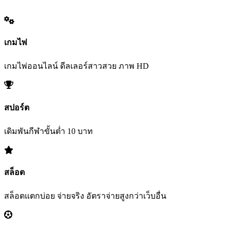
เกมไพ่
เกมไพ่ออนไลน์ ดีลเลอร์สาวสวย ภาพ HD
สปอร์ต
เดิมพันกีฬาขั้นต่ำ 10 บาท
สล็อต
สล็อตแตกบ่อย จ่ายจริง อัตราจ่ายสูงกว่าเว็บอื่น