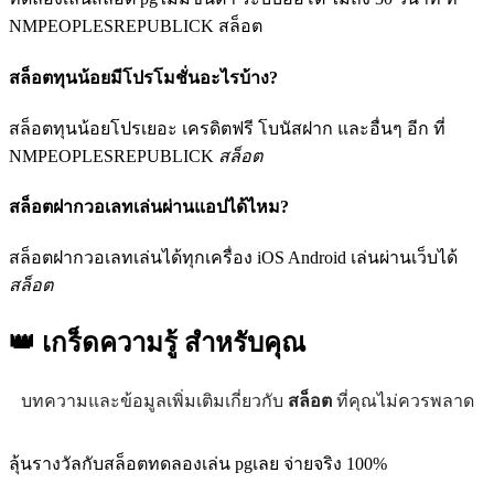
NMPEOPLESREPUBLICK สล็อต
สล็อตทุนน้อยมีโปรโมชั่นอะไรบ้าง?
สล็อตทุนน้อยโปรเยอะ เครดิตฟรี โบนัสฝาก และอื่นๆ อีก ที่
NMPEOPLESREPUBLICK
สล็อต
สล็อตฝากวอเลทเล่นผ่านแอปได้ไหม?
สล็อตฝากวอเลทเล่นได้ทุกเครื่อง iOS Android เล่นผ่านเว็บได้
สล็อต
👑 เกร็ดความรู้
สำหรับคุณ
บทความและข้อมูลเพิ่มเติมเกี่ยวกับ
สล็อต
ที่คุณไม่ควรพลาด
ลุ้นรางวัลกับสล็อตทดลองเล่น pgเลย จ่ายจริง 100%