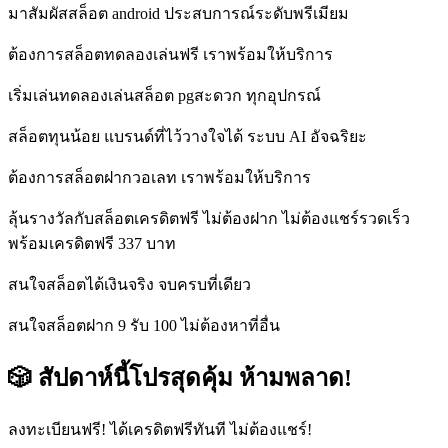
มาสัมผัสสล็อต android ประสบการณ์ระดับพรีเมียม
ต้องการสล็อตทดลองเล่นฟรี เราพร้อมให้บริการ
เริ่มเล่นทดลองเล่นสล็อต pgสะดวก ทุกอุปกรณ์
สล็อตทุนน้อย แบรนด์ที่ไว้วางใจได้ ระบบ AI อัจฉริยะ
ต้องการสล็อตฝากวอเลท เราพร้อมให้บริการ
ลุ้นรางวัลกับสล็อตเครดิตฟรี ไม่ต้องฝาก ไม่ต้องแชร์รวดเร็ว
พร้อมเครดิตฟรี 337 บาท
สนใจสล็อตได้เงินจริง จบครบที่เดียว
สนใจสล็อตฝาก 9 รับ 100 ไม่ต้องหาที่อื่น
🎲 สัปดาห์นี้โปรสุดคุ้ม ห้ามพลาด!
ลงทะเบียนฟรี! ได้เครดิตฟรีทันที ไม่ต้องแชร์!