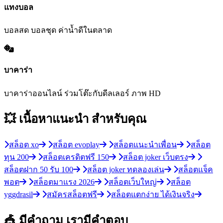
แทงบอล
บอลสด บอลชุด ค่าน้ำดีในตลาด
บาคาร่า
บาคาร่าออนไลน์ ร่วมโต๊ะกับดีลเลอร์ ภาพ HD
💥 เนื้อหาแนะนำ
สำหรับคุณ
สล็อต xo
สล็อต evoplay
สล็อตแนะนำเพื่อน
สล็อต
ทุน 200
สล็อตเครดิตฟรี 150
สล็อต joker เว็บตรง
สล็อตฝาก 50 รับ 100
สล็อต joker ทดลองเล่น
สล็อตแจ็ค
พอต
สล็อตมาแรง 2026
สล็อตเว็บใหญ่
สล็อต
yggdrasil
สมัครสล็อตฟรี
สล็อตแตกง่าย ได้เงินจริง
🎪 มีคำถาม
เรามีคำตอบ