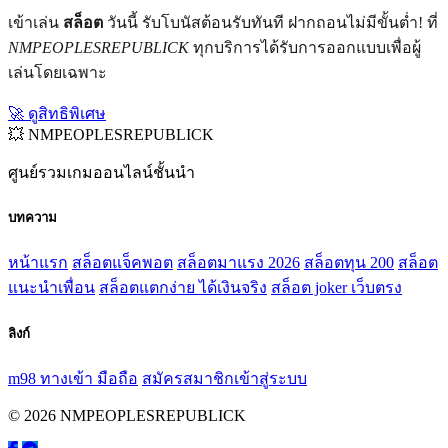
เข้าเล่น
สล็อต
วันนี้ รับโบนัสต้อนรับทันที ฝากถอนไม่มีขั้นต่ำ! ที่
NMPEOPLESREPUBLICK
ทุกบริการได้รับการออกแบบเพื่อผู้
เล่นโดยเฉพาะ
🚀 ดูสิทธิพิเศษ
💥 NMPEOPLESREPUBLICK
ศูนย์รวมเกมออนไลน์ชั้นนำ
บทความ
หน้าแรก
สล็อตแจ็คพอต
สล็อตมาแรง 2026
สล็อตทุน 200
สล็อต
แนะนำเพื่อน
สล็อตแตกง่าย ได้เงินจริง
สล็อต joker เว็บตรง
ลิงก์
m98 ทางเข้า มือถือ
สมัครสมาชิก
เข้าสู่ระบบ
© 2026 NMPEOPLESREPUBLICK