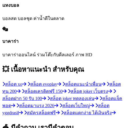
แทงบอล
บอลสด บอลชุด ค่าน้ำดีในตลาด
บาคาร่า
บาคาร่าออนไลน์ ร่วมโต๊ะกับดีลเลอร์ ภาพ HD
💥 เนื้อหาแนะนำ
สำหรับคุณ
สล็อต xo
สล็อต evoplay
สล็อตแนะนำเพื่อน
สล็อต
ทุน 200
สล็อตเครดิตฟรี 150
สล็อต joker เว็บตรง
สล็อตฝาก 50 รับ 100
สล็อต joker ทดลองเล่น
สล็อตแจ็ค
พอต
สล็อตมาแรง 2026
สล็อตเว็บใหญ่
สล็อต
yggdrasil
สมัครสล็อตฟรี
สล็อตแตกง่าย ได้เงินจริง
🎪 มีคำถาม
เรามีคำตอบ