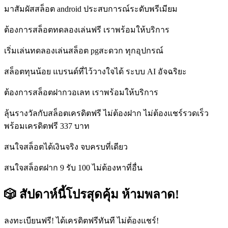
มาสัมผัสสล็อต android ประสบการณ์ระดับพรีเมียม
ต้องการสล็อตทดลองเล่นฟรี เราพร้อมให้บริการ
เริ่มเล่นทดลองเล่นสล็อต pgสะดวก ทุกอุปกรณ์
สล็อตทุนน้อย แบรนด์ที่ไว้วางใจได้ ระบบ AI อัจฉริยะ
ต้องการสล็อตฝากวอเลท เราพร้อมให้บริการ
ลุ้นรางวัลกับสล็อตเครดิตฟรี ไม่ต้องฝาก ไม่ต้องแชร์รวดเร็ว
พร้อมเครดิตฟรี 337 บาท
สนใจสล็อตได้เงินจริง จบครบที่เดียว
สนใจสล็อตฝาก 9 รับ 100 ไม่ต้องหาที่อื่น
🎲 สัปดาห์นี้โปรสุดคุ้ม ห้ามพลาด!
ลงทะเบียนฟรี! ได้เครดิตฟรีทันที ไม่ต้องแชร์!