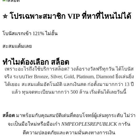
⭐ โปรเฉพาะสมาชิก VIP ที่หาที่ไหนไม่ได้
โบนัสแรกเข้า 121% ไม่อั้น
สะสมแต้มเลย
ทำไมต้องเลือก
สล็อต
เพราะอะไรถึงใช้บริการสล็อต? วงล้อรางวัลฟรีทุกวัน ได้โบนัส
จริง ระบบTier Bronze, Silver, Gold, Platinum, Diamond ยิ่งเล่นยิ่ง
ได้เยอะ สะสมแต้มอัตโนมัติ แลกเงินสด ก่อตั้งมามากกว่า 13 ปี
แล้ว ทุนจดทะเบียนมากกว่า 500 ล้าน เริ่มต้นได้เลยวันนี้
สล็อต
มาพร้อมกับคุณสมบัติเด่นที่ตอบโจทย์ผู้เล่นทุกระดับ ไม่ว่า
จะเป็นมือใหม่หรือมือเก๋า
NMPEOPLESREPUBLICK
การัน
ตีความปลอดภัยและความมั่นคงทางการเงิน