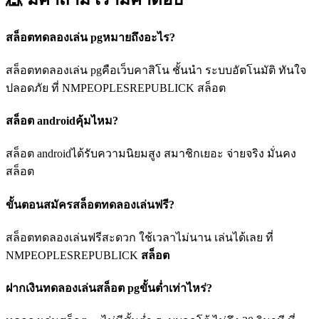
สล็อตทดลองเล่น pgหมายถึงอะไร?
สล็อตทดลองเล่น pgคือเว็บคาสิโน ชั้นนำ ระบบอัตโนมัติ ทันใจ
ปลอดภัย ที่ NMPEOPLESREPUBLICK สล็อต
สล็อต androidคุ้มไหม?
สล็อต androidได้รับความนิยมสูง สมาชิกเยอะ จ่ายจริง มั่นคง
สล็อต
ขั้นตอนสมัครสล็อตทดลองเล่นฟรี?
สล็อตทดลองเล่นฟรีสะดวก ใช้เวลาไม่นาน เล่นได้เลย ที่
NMPEOPLESREPUBLICK
สล็อต
ฝากเงินทดลองเล่นสล็อต pgขั้นต่ำเท่าไหร่?