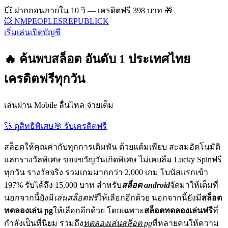
💥 ฝากถอนภายใน 10 วิ — เครดิตฟรี 398 บาท 🎁
💥 NMPEOPLESREPUBLICK
เริ่มเล่น
เปิดบัญชี
🔥 ค้นพบสล็อต อันดับ 1 ประเทศไทย
เครดิตฟรีทุกวัน
เล่นผ่าน Mobile ลื่นไหล จ่ายเต็ม
🚀 ดูสิทธิพิเศษ
🎯 รับเครดิตฟรี
สล็อตให้คุณค่ากับทุกการเดิมพัน ด้วยแต้มเพียบ สะสมอัตโนมัติ
แลกรางวัลพิเศษ ของขวัญวันเกิดพิเศษ ไม่เคยลืม Lucky Spinฟรี
ทุกวัน รางวัลจริง รวมเกมมากกว่า 2,000 เกม โบนัสแรกเข้า
197% รับได้ถึง 15,000 บาท สำหรับ
สล็อต android
จัดมาให้เต็มที่
นอกจากนี้ยังมี
เล่นสล็อตฟรี
ให้เลือกอีกด้วย นอกจากนี้ยังมี
สล็อต
ทดลองเล่น pg
ให้เลือกอีกด้วย โดยเฉพาะ
สล็อตทดลองเล่นฟรี
ที่
กำลังเป็นที่นิยม รวมถึง
ทดลองเล่นสล็อต pg
ที่หลายคนให้ความ