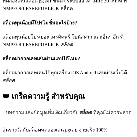
ทดลองเล่นสล็อต pgไม่มีขั้นต่ำ ระบบออโต้ ไม่ถึง 30 วินาที ที่
NMPEOPLESREPUBLICK สล็อต
สล็อตทุนน้อยมีโปรโมชั่นอะไรบ้าง?
สล็อตทุนน้อยโปรเยอะ เครดิตฟรี โบนัสฝาก และอื่นๆ อีก ที่
NMPEOPLESREPUBLICK
สล็อต
สล็อตฝากวอเลทเล่นผ่านแอปได้ไหม?
สล็อตฝากวอเลทเล่นได้ทุกเครื่อง iOS Android เล่นผ่านเว็บได้
สล็อต
👑 เกร็ดความรู้
สำหรับคุณ
บทความและข้อมูลเพิ่มเติมเกี่ยวกับ
สล็อต
ที่คุณไม่ควรพลาด
ลุ้นรางวัลกับสล็อตทดลองเล่น pgเลย จ่ายจริง 100%