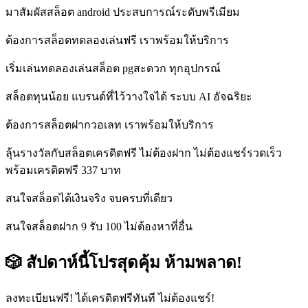
มาสัมผัสสล็อต android ประสบการณ์ระดับพรีเมียม
ต้องการสล็อตทดลองเล่นฟรี เราพร้อมให้บริการ
เริ่มเล่นทดลองเล่นสล็อต pgสะดวก ทุกอุปกรณ์
สล็อตทุนน้อย แบรนด์ที่ไว้วางใจได้ ระบบ AI อัจฉริยะ
ต้องการสล็อตฝากวอเลท เราพร้อมให้บริการ
ลุ้นรางวัลกับสล็อตเครดิตฟรี ไม่ต้องฝาก ไม่ต้องแชร์รวดเร็ว
พร้อมเครดิตฟรี 337 บาท
สนใจสล็อตได้เงินจริง จบครบที่เดียว
สนใจสล็อตฝาก 9 รับ 100 ไม่ต้องหาที่อื่น
🎲 สัปดาห์นี้โปรสุดคุ้ม ห้ามพลาด!
ลงทะเบียนฟรี! ได้เครดิตฟรีทันที ไม่ต้องแชร์!