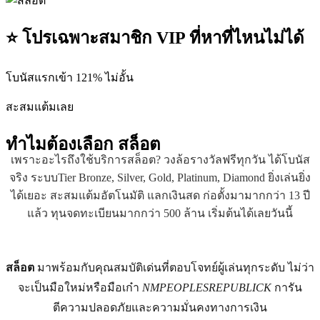
⭐ โปรเฉพาะสมาชิก VIP ที่หาที่ไหนไม่ได้
โบนัสแรกเข้า 121% ไม่อั้น
สะสมแต้มเลย
ทำไมต้องเลือก
สล็อต
เพราะอะไรถึงใช้บริการสล็อต? วงล้อรางวัลฟรีทุกวัน ได้โบนัส
จริง ระบบTier Bronze, Silver, Gold, Platinum, Diamond ยิ่งเล่นยิ่ง
ได้เยอะ สะสมแต้มอัตโนมัติ แลกเงินสด ก่อตั้งมามากกว่า 13 ปี
แล้ว ทุนจดทะเบียนมากกว่า 500 ล้าน เริ่มต้นได้เลยวันนี้
สล็อต
มาพร้อมกับคุณสมบัติเด่นที่ตอบโจทย์ผู้เล่นทุกระดับ ไม่ว่า
จะเป็นมือใหม่หรือมือเก๋า
NMPEOPLESREPUBLICK
การัน
ตีความปลอดภัยและความมั่นคงทางการเงิน