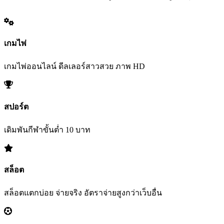
เกมไพ่
เกมไพ่ออนไลน์ ดีลเลอร์สาวสวย ภาพ HD
สปอร์ต
เดิมพันกีฬาขั้นต่ำ 10 บาท
สล็อต
สล็อตแตกบ่อย จ่ายจริง อัตราจ่ายสูงกว่าเว็บอื่น