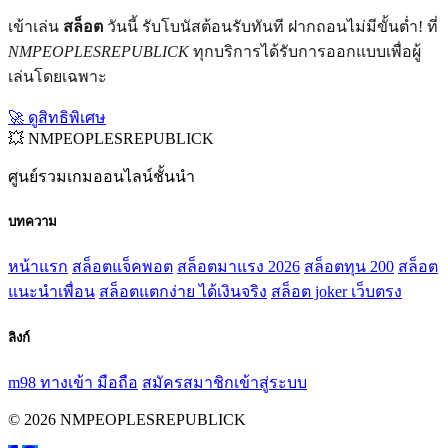
เข้าเล่น
สล็อต
วันนี้ รับโบนัสต้อนรับทันที ฝากถอนไม่มีขั้นต่ำ! ที่
NMPEOPLESREPUBLICK
ทุกบริการได้รับการออกแบบเพื่อผู้
เล่นโดยเฉพาะ
🚀 ดูสิทธิพิเศษ
💥 NMPEOPLESREPUBLICK
ศูนย์รวมเกมออนไลน์ชั้นนำ
บทความ
หน้าแรก
สล็อตแจ็คพอต
สล็อตมาแรง 2026
สล็อตทุน 200
สล็อต
แนะนำเพื่อน
สล็อตแตกง่าย ได้เงินจริง
สล็อต joker เว็บตรง
ลิงก์
m98 ทางเข้า มือถือ
สมัครสมาชิก
เข้าสู่ระบบ
© 2026 NMPEOPLESREPUBLICK