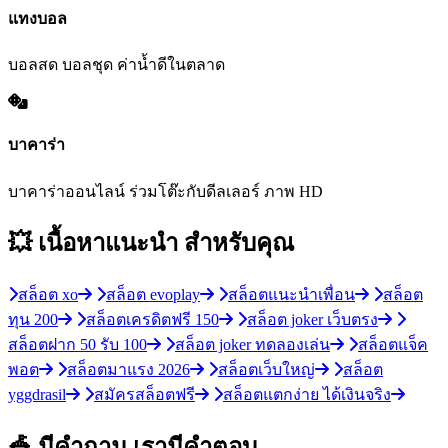
แทงบอล
บอลสด บอลชุด ค่าน้ำดีในตลาด
บาคาร่า
บาคาร่าออนไลน์ ร่วมโต๊ะกับดีลเลอร์ ภาพ HD
💥 เนื้อหาแนะนำ
สำหรับคุณ
สล็อต xo
สล็อต evoplay
สล็อตแนะนำเพื่อน
สล็อต
ทุน 200
สล็อตเครดิตฟรี 150
สล็อต joker เว็บตรง
สล็อตฝาก 50 รับ 100
สล็อต joker ทดลองเล่น
สล็อตแจ็ค
พอต
สล็อตมาแรง 2026
สล็อตเว็บใหญ่
สล็อต
yggdrasil
สมัครสล็อตฟรี
สล็อตแตกง่าย ได้เงินจริง
🎪 มีคำถาม
เรามีคำตอบ