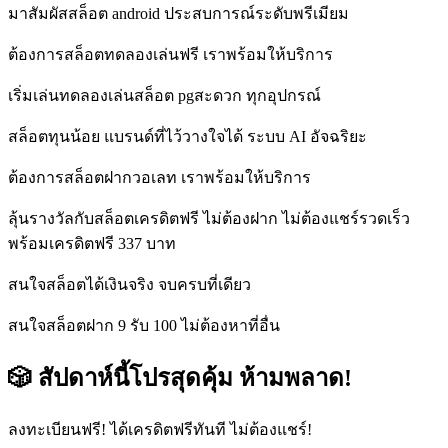
มาสัมผัสสล็อต android ประสบการณ์ระดับพรีเมียม
ต้องการสล็อตทดลองเล่นฟรี เราพร้อมให้บริการ
เริ่มเล่นทดลองเล่นสล็อต pgสะดวก ทุกอุปกรณ์
สล็อตทุนน้อย แบรนด์ที่ไว้วางใจได้ ระบบ AI อัจฉริยะ
ต้องการสล็อตฝากวอเลท เราพร้อมให้บริการ
ลุ้นรางวัลกับสล็อตเครดิตฟรี ไม่ต้องฝาก ไม่ต้องแชร์รวดเร็ว
พร้อมเครดิตฟรี 337 บาท
สนใจสล็อตได้เงินจริง จบครบที่เดียว
สนใจสล็อตฝาก 9 รับ 100 ไม่ต้องหาที่อื่น
🎲 สัปดาห์นี้โปรสุดคุ้ม ห้ามพลาด!
ลงทะเบียนฟรี! ได้เครดิตฟรีทันที ไม่ต้องแชร์!