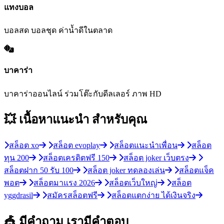
แทงบอล
บอลสด บอลชุด ค่าน้ำดีในตลาด
บาคาร่า
บาคาร่าออนไลน์ ร่วมโต๊ะกับดีลเลอร์ ภาพ HD
💥 เนื้อหาแนะนำ
สำหรับคุณ
สล็อต xo
สล็อต evoplay
สล็อตแนะนำเพื่อน
สล็อต
ทุน 200
สล็อตเครดิตฟรี 150
สล็อต joker เว็บตรง
สล็อตฝาก 50 รับ 100
สล็อต joker ทดลองเล่น
สล็อตแจ็ค
พอต
สล็อตมาแรง 2026
สล็อตเว็บใหญ่
สล็อต
yggdrasil
สมัครสล็อตฟรี
สล็อตแตกง่าย ได้เงินจริง
🎪 มีคำถาม
เรามีคำตอบ