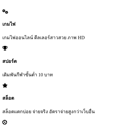
เกมไพ่
เกมไพ่ออนไลน์ ดีลเลอร์สาวสวย ภาพ HD
สปอร์ต
เดิมพันกีฬาขั้นต่ำ 10 บาท
สล็อต
สล็อตแตกบ่อย จ่ายจริง อัตราจ่ายสูงกว่าเว็บอื่น