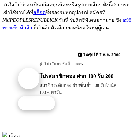
สนใจ ไม่ว่าจะเป็น
สล็อตทุนน้อย
หรือรูปแบบอื่นๆ ทั้งนี้สามารถ
เข้าใช้งานได้ที่
สล็อต
ซึ่งรองรับทุกอุปกรณ์ สมัครที่
NMPEOPLESREPUBLICK
วันนี้ รับสิทธิพิเศษมากมาย ซึ่ง
m98
ทางเข้า มือถือ
ก็เป็นอีกตัวเลือกยอดนิยมในหมู่ผู้เล่น
วันศุกร์ที่ 7 ส.ค. 2569
100%
โปรโมชั่นวันนี้
โปรสมาชิกทอง ฝาก 100 รับ 200
สมาชิกระดับทอง ฝากขั้นต่ำ 100 รับโบนัส
100% ทุกวัน
รับโปรนี้