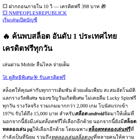
💥 ฝากถอนภายใน 10 วิ — เครดิตฟรี 398 บาท 🎁
💥 NMPEOPLESREPUBLICK
เริ่มเล่น
เปิดบัญชี
🔥 ค้นพบสล็อต อันดับ 1 ประเทศไทย
เครดิตฟรีทุกวัน
เล่นผ่าน Mobile ลื่นไหล จ่ายเต็ม
🚀 ดูสิทธิพิเศษ
🎯 รับเครดิตฟรี
สล็อตให้คุณค่ากับทุกการเดิมพัน ด้วยแต้มเพียบ สะสมอัตโนมัติ
แลกรางวัลพิเศษ ของขวัญวันเกิดพิเศษ ไม่เคยลืม Lucky Spinฟรี
ทุกวัน รางวัลจริง รวมเกมมากกว่า 2,000 เกม โบนัสแรกเข้า
197% รับได้ถึง 15,000 บาท สำหรับ
สล็อต android
จัดมาให้เต็มที่
นอกจากนี้ยังมี
เล่นสล็อตฟรี
ให้เลือกอีกด้วย นอกจากนี้ยังมี
สล็อต
ทดลองเล่น pg
ให้เลือกอีกด้วย โดยเฉพาะ
สล็อตทดลองเล่นฟรี
ที่
กำลังเป็นที่นิยม รวมถึง
ทดลองเล่นสล็อต pg
ที่หลายคนให้ความ