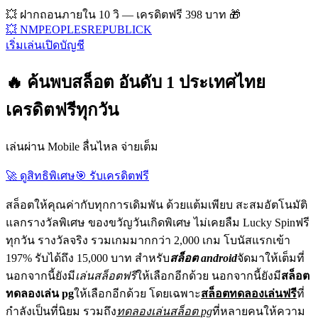
💥 ฝากถอนภายใน 10 วิ — เครดิตฟรี 398 บาท 🎁
💥 NMPEOPLESREPUBLICK
เริ่มเล่น
เปิดบัญชี
🔥 ค้นพบสล็อต อันดับ 1 ประเทศไทย
เครดิตฟรีทุกวัน
เล่นผ่าน Mobile ลื่นไหล จ่ายเต็ม
🚀 ดูสิทธิพิเศษ
🎯 รับเครดิตฟรี
สล็อตให้คุณค่ากับทุกการเดิมพัน ด้วยแต้มเพียบ สะสมอัตโนมัติ
แลกรางวัลพิเศษ ของขวัญวันเกิดพิเศษ ไม่เคยลืม Lucky Spinฟรี
ทุกวัน รางวัลจริง รวมเกมมากกว่า 2,000 เกม โบนัสแรกเข้า
197% รับได้ถึง 15,000 บาท สำหรับ
สล็อต android
จัดมาให้เต็มที่
นอกจากนี้ยังมี
เล่นสล็อตฟรี
ให้เลือกอีกด้วย นอกจากนี้ยังมี
สล็อต
ทดลองเล่น pg
ให้เลือกอีกด้วย โดยเฉพาะ
สล็อตทดลองเล่นฟรี
ที่
กำลังเป็นที่นิยม รวมถึง
ทดลองเล่นสล็อต pg
ที่หลายคนให้ความ