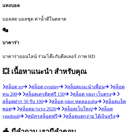
แทงบอล
บอลสด บอลชุด ค่าน้ำดีในตลาด
บาคาร่า
บาคาร่าออนไลน์ ร่วมโต๊ะกับดีลเลอร์ ภาพ HD
💥 เนื้อหาแนะนำ
สำหรับคุณ
สล็อต xo
สล็อต evoplay
สล็อตแนะนำเพื่อน
สล็อต
ทุน 200
สล็อตเครดิตฟรี 150
สล็อต joker เว็บตรง
สล็อตฝาก 50 รับ 100
สล็อต joker ทดลองเล่น
สล็อตแจ็ค
พอต
สล็อตมาแรง 2026
สล็อตเว็บใหญ่
สล็อต
yggdrasil
สมัครสล็อตฟรี
สล็อตแตกง่าย ได้เงินจริง
🎪 มีคำถาม
เรามีคำตอบ