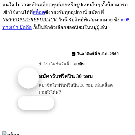
สนใจ ไม่ว่าจะเป็น
สล็อตทุนน้อย
หรือรูปแบบอื่นๆ ทั้งนี้สามารถ
เข้าใช้งานได้ที่
สล็อต
ซึ่งรองรับทุกอุปกรณ์ สมัครที่
NMPEOPLESREPUBLICK
วันนี้ รับสิทธิพิเศษมากมาย ซึ่ง
m98
ทางเข้า มือถือ
ก็เป็นอีกตัวเลือกยอดนิยมในหมู่ผู้เล่น
วันอาทิตย์ที่ 9 ส.ค. 2569
30 สปิน
โปรโมชั่นวันนี้
สมัครรับฟรีสปิน 30 รอบ
สมาชิกใหม่รับฟรีสปิน 30 รอบ เล่นสล็อต
เกมดังได้ฟรี
รับโปรนี้