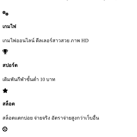
เกมไพ่
เกมไพ่ออนไลน์ ดีลเลอร์สาวสวย ภาพ HD
สปอร์ต
เดิมพันกีฬาขั้นต่ำ 10 บาท
สล็อต
สล็อตแตกบ่อย จ่ายจริง อัตราจ่ายสูงกว่าเว็บอื่น