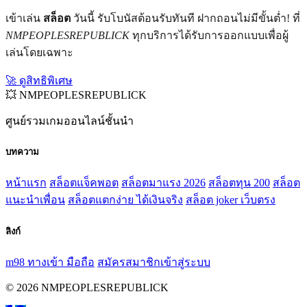
เข้าเล่น
สล็อต
วันนี้ รับโบนัสต้อนรับทันที ฝากถอนไม่มีขั้นต่ำ! ที่
NMPEOPLESREPUBLICK
ทุกบริการได้รับการออกแบบเพื่อผู้
เล่นโดยเฉพาะ
🚀 ดูสิทธิพิเศษ
💥 NMPEOPLESREPUBLICK
ศูนย์รวมเกมออนไลน์ชั้นนำ
บทความ
หน้าแรก
สล็อตแจ็คพอต
สล็อตมาแรง 2026
สล็อตทุน 200
สล็อต
แนะนำเพื่อน
สล็อตแตกง่าย ได้เงินจริง
สล็อต joker เว็บตรง
ลิงก์
m98 ทางเข้า มือถือ
สมัครสมาชิก
เข้าสู่ระบบ
© 2026 NMPEOPLESREPUBLICK