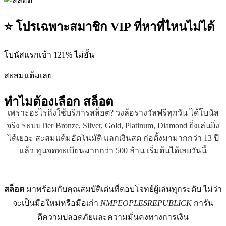
⭐ โปรเฉพาะสมาชิก VIP ที่หาที่ไหนไม่ได้
โบนัสแรกเข้า 121% ไม่อั้น
สะสมแต้มเลย
ทำไมต้องเลือก
สล็อต
เพราะอะไรถึงใช้บริการสล็อต? วงล้อรางวัลฟรีทุกวัน ได้โบนัส
จริง ระบบTier Bronze, Silver, Gold, Platinum, Diamond ยิ่งเล่นยิ่ง
ได้เยอะ สะสมแต้มอัตโนมัติ แลกเงินสด ก่อตั้งมามากกว่า 13 ปี
แล้ว ทุนจดทะเบียนมากกว่า 500 ล้าน เริ่มต้นได้เลยวันนี้
สล็อต
มาพร้อมกับคุณสมบัติเด่นที่ตอบโจทย์ผู้เล่นทุกระดับ ไม่ว่า
จะเป็นมือใหม่หรือมือเก๋า
NMPEOPLESREPUBLICK
การัน
ตีความปลอดภัยและความมั่นคงทางการเงิน