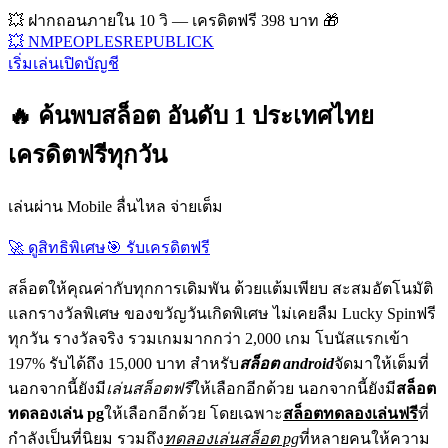
💥 ฝากถอนภายใน 10 วิ — เครดิตฟรี 398 บาท 🎁
💥 NMPEOPLESREPUBLICK
เริ่มเล่น
เปิดบัญชี
🔥 ค้นพบสล็อต อันดับ 1 ประเทศไทย
เครดิตฟรีทุกวัน
เล่นผ่าน Mobile ลื่นไหล จ่ายเต็ม
🚀 ดูสิทธิพิเศษ
🎯 รับเครดิตฟรี
สล็อตให้คุณค่ากับทุกการเดิมพัน ด้วยแต้มเพียบ สะสมอัตโนมัติ
แลกรางวัลพิเศษ ของขวัญวันเกิดพิเศษ ไม่เคยลืม Lucky Spinฟรี
ทุกวัน รางวัลจริง รวมเกมมากกว่า 2,000 เกม โบนัสแรกเข้า
197% รับได้ถึง 15,000 บาท สำหรับ
สล็อต android
จัดมาให้เต็มที่
นอกจากนี้ยังมี
เล่นสล็อตฟรี
ให้เลือกอีกด้วย นอกจากนี้ยังมี
สล็อต
ทดลองเล่น pg
ให้เลือกอีกด้วย โดยเฉพาะ
สล็อตทดลองเล่นฟรี
ที่
กำลังเป็นที่นิยม รวมถึง
ทดลองเล่นสล็อต pg
ที่หลายคนให้ความ