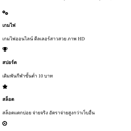
เกมไพ่
เกมไพ่ออนไลน์ ดีลเลอร์สาวสวย ภาพ HD
สปอร์ต
เดิมพันกีฬาขั้นต่ำ 10 บาท
สล็อต
สล็อตแตกบ่อย จ่ายจริง อัตราจ่ายสูงกว่าเว็บอื่น