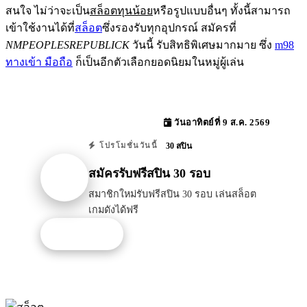
สนใจ ไม่ว่าจะเป็น
สล็อตทุนน้อย
หรือรูปแบบอื่นๆ ทั้งนี้สามารถ
เข้าใช้งานได้ที่
สล็อต
ซึ่งรองรับทุกอุปกรณ์ สมัครที่
NMPEOPLESREPUBLICK
วันนี้ รับสิทธิพิเศษมากมาย ซึ่ง
m98
ทางเข้า มือถือ
ก็เป็นอีกตัวเลือกยอดนิยมในหมู่ผู้เล่น
วันอาทิตย์ที่ 9 ส.ค. 2569
30 สปิน
โปรโมชั่นวันนี้
สมัครรับฟรีสปิน 30 รอบ
สมาชิกใหม่รับฟรีสปิน 30 รอบ เล่นสล็อต
เกมดังได้ฟรี
รับโปรนี้