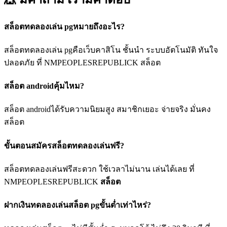
สล็อตทดลองเล่น pgหมายถึงอะไร?
สล็อตทดลองเล่น pgคือเว็บคาสิโน ชั้นนำ ระบบอัตโนมัติ ทันใจ
ปลอดภัย ที่ NMPEOPLESREPUBLICK สล็อต
สล็อต androidคุ้มไหม?
สล็อต androidได้รับความนิยมสูง สมาชิกเยอะ จ่ายจริง มั่นคง
สล็อต
ขั้นตอนสมัครสล็อตทดลองเล่นฟรี?
สล็อตทดลองเล่นฟรีสะดวก ใช้เวลาไม่นาน เล่นได้เลย ที่
NMPEOPLESREPUBLICK
สล็อต
ฝากเงินทดลองเล่นสล็อต pgขั้นต่ำเท่าไหร่?