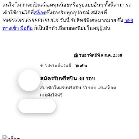
สนใจ ไม่ว่าจะเป็น
สล็อตทุนน้อย
หรือรูปแบบอื่นๆ ทั้งนี้สามารถ
เข้าใช้งานได้ที่
สล็อต
ซึ่งรองรับทุกอุปกรณ์ สมัครที่
NMPEOPLESREPUBLICK
วันนี้ รับสิทธิพิเศษมากมาย ซึ่ง
m98
ทางเข้า มือถือ
ก็เป็นอีกตัวเลือกยอดนิยมในหมู่ผู้เล่น
วันอาทิตย์ที่ 9 ส.ค. 2569
30 สปิน
โปรโมชั่นวันนี้
สมัครรับฟรีสปิน 30 รอบ
สมาชิกใหม่รับฟรีสปิน 30 รอบ เล่นสล็อต
เกมดังได้ฟรี
รับโปรนี้