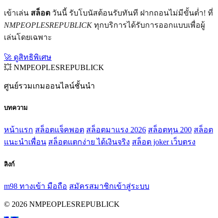
เข้าเล่น
สล็อต
วันนี้ รับโบนัสต้อนรับทันที ฝากถอนไม่มีขั้นต่ำ! ที่
NMPEOPLESREPUBLICK
ทุกบริการได้รับการออกแบบเพื่อผู้
เล่นโดยเฉพาะ
🚀 ดูสิทธิพิเศษ
💥 NMPEOPLESREPUBLICK
ศูนย์รวมเกมออนไลน์ชั้นนำ
บทความ
หน้าแรก
สล็อตแจ็คพอต
สล็อตมาแรง 2026
สล็อตทุน 200
สล็อต
แนะนำเพื่อน
สล็อตแตกง่าย ได้เงินจริง
สล็อต joker เว็บตรง
ลิงก์
m98 ทางเข้า มือถือ
สมัครสมาชิก
เข้าสู่ระบบ
© 2026 NMPEOPLESREPUBLICK