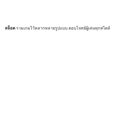
สล็อต
รวมเกมไว้หลากหลายรูปแบบ ตอบโจทย์ผู้เล่นทุกสไตล์