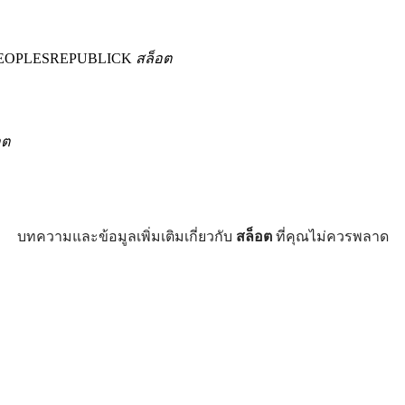
 NMPEOPLESREPUBLICK
สล็อต
อต
บทความและข้อมูลเพิ่มเติมเกี่ยวกับ
สล็อต
ที่คุณไม่ควรพลาด