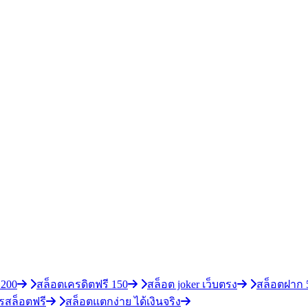
 200
สล็อตเครดิตฟรี 150
สล็อต joker เว็บตรง
สล็อตฝาก 5
รสล็อตฟรี
สล็อตแตกง่าย ได้เงินจริง