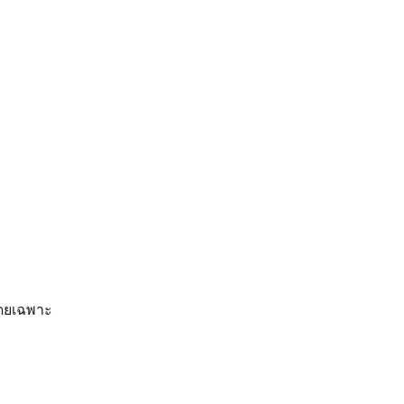
โดยเฉพาะ