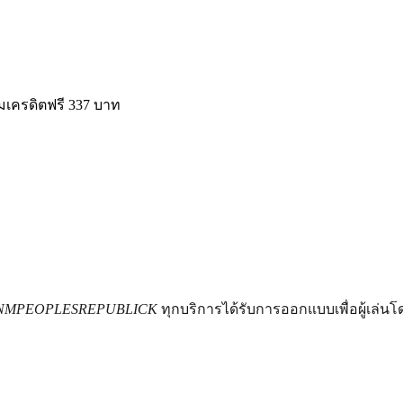
อมเครดิตฟรี 337 บาท
NMPEOPLESREPUBLICK
ทุกบริการได้รับการออกแบบเพื่อผู้เล่น