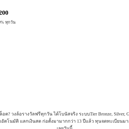
200
0% ทุกวัน
ต? วงล้อรางวัลฟรีทุกวัน ได้โบนัสจริง ระบบTier Bronze, Silver, Go
มอัตโนมัติ แลกเงินสด ก่อตั้งมามากกว่า 13 ปีแล้ว ทุนจดทะเบียนมากก
เลยวันนี้