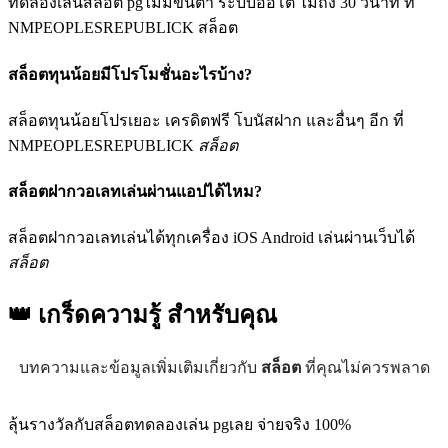
ทดลองเล่นสล็อต pgไม่มีขั้นต่ำ ระบบออโต้ ไม่ถึง 30 วินาที ที่
NMPEOPLESREPUBLICK สล็อต
สล็อตทุนน้อยมีโปรโมชั่นอะไรบ้าง?
สล็อตทุนน้อยโปรเยอะ เครดิตฟรี โบนัสฝาก และอื่นๆ อีก ที่
NMPEOPLESREPUBLICK
สล็อต
สล็อตฝากวอเลทเล่นผ่านแอปได้ไหม?
สล็อตฝากวอเลทเล่นได้ทุกเครื่อง iOS Android เล่นผ่านเว็บได้
สล็อต
👑 เกร็ดความรู้
สำหรับคุณ
บทความและข้อมูลเพิ่มเติมเกี่ยวกับ
สล็อต
ที่คุณไม่ควรพลาด
ลุ้นรางวัลกับสล็อตทดลองเล่น pgเลย จ่ายจริง 100%