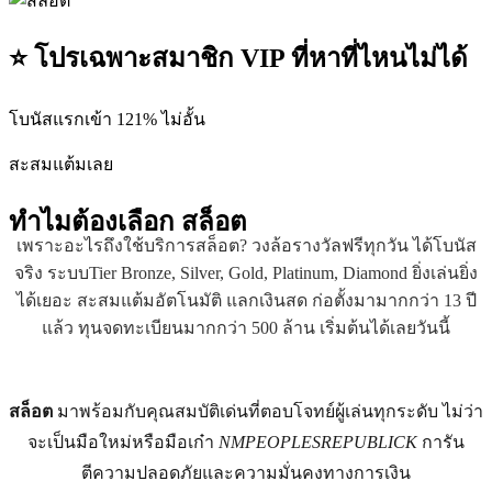
⭐ โปรเฉพาะสมาชิก VIP ที่หาที่ไหนไม่ได้
โบนัสแรกเข้า 121% ไม่อั้น
สะสมแต้มเลย
ทำไมต้องเลือก
สล็อต
เพราะอะไรถึงใช้บริการสล็อต? วงล้อรางวัลฟรีทุกวัน ได้โบนัส
จริง ระบบTier Bronze, Silver, Gold, Platinum, Diamond ยิ่งเล่นยิ่ง
ได้เยอะ สะสมแต้มอัตโนมัติ แลกเงินสด ก่อตั้งมามากกว่า 13 ปี
แล้ว ทุนจดทะเบียนมากกว่า 500 ล้าน เริ่มต้นได้เลยวันนี้
สล็อต
มาพร้อมกับคุณสมบัติเด่นที่ตอบโจทย์ผู้เล่นทุกระดับ ไม่ว่า
จะเป็นมือใหม่หรือมือเก๋า
NMPEOPLESREPUBLICK
การัน
ตีความปลอดภัยและความมั่นคงทางการเงิน