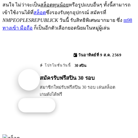
สนใจ ไม่ว่าจะเป็น
สล็อตทุนน้อย
หรือรูปแบบอื่นๆ ทั้งนี้สามารถ
เข้าใช้งานได้ที่
สล็อต
ซึ่งรองรับทุกอุปกรณ์ สมัครที่
NMPEOPLESREPUBLICK
วันนี้ รับสิทธิพิเศษมากมาย ซึ่ง
m98
ทางเข้า มือถือ
ก็เป็นอีกตัวเลือกยอดนิยมในหมู่ผู้เล่น
วันอาทิตย์ที่ 9 ส.ค. 2569
30 สปิน
โปรโมชั่นวันนี้
สมัครรับฟรีสปิน 30 รอบ
สมาชิกใหม่รับฟรีสปิน 30 รอบ เล่นสล็อต
เกมดังได้ฟรี
รับโปรนี้