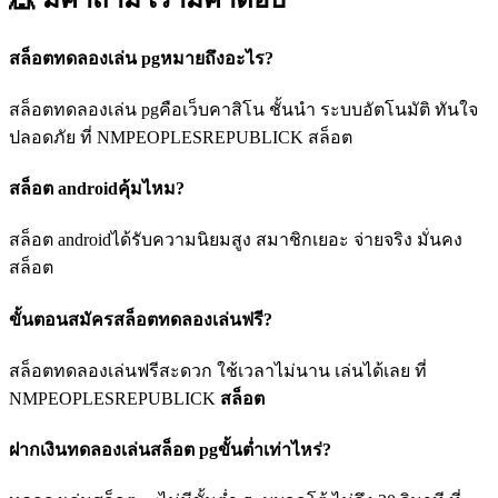
สล็อตทดลองเล่น pgหมายถึงอะไร?
สล็อตทดลองเล่น pgคือเว็บคาสิโน ชั้นนำ ระบบอัตโนมัติ ทันใจ
ปลอดภัย ที่ NMPEOPLESREPUBLICK สล็อต
สล็อต androidคุ้มไหม?
สล็อต androidได้รับความนิยมสูง สมาชิกเยอะ จ่ายจริง มั่นคง
สล็อต
ขั้นตอนสมัครสล็อตทดลองเล่นฟรี?
สล็อตทดลองเล่นฟรีสะดวก ใช้เวลาไม่นาน เล่นได้เลย ที่
NMPEOPLESREPUBLICK
สล็อต
ฝากเงินทดลองเล่นสล็อต pgขั้นต่ำเท่าไหร่?