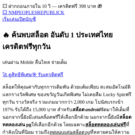
💥 ฝากถอนภายใน 10 วิ — เครดิตฟรี 398 บาท 🎁
💥 NMPEOPLESREPUBLICK
เริ่มเล่น
เปิดบัญชี
🔥 ค้นพบสล็อต อันดับ 1 ประเทศไทย
เครดิตฟรีทุกวัน
เล่นผ่าน Mobile ลื่นไหล จ่ายเต็ม
🚀 ดูสิทธิพิเศษ
🎯 รับเครดิตฟรี
สล็อตให้คุณค่ากับทุกการเดิมพัน ด้วยแต้มเพียบ สะสมอัตโนมัติ
แลกรางวัลพิเศษ ของขวัญวันเกิดพิเศษ ไม่เคยลืม Lucky Spinฟรี
ทุกวัน รางวัลจริง รวมเกมมากกว่า 2,000 เกม โบนัสแรกเข้า
197% รับได้ถึง 15,000 บาท สำหรับ
สล็อต android
จัดมาให้เต็มที่
นอกจากนี้ยังมี
เล่นสล็อตฟรี
ให้เลือกอีกด้วย นอกจากนี้ยังมี
สล็อต
ทดลองเล่น pg
ให้เลือกอีกด้วย โดยเฉพาะ
สล็อตทดลองเล่นฟรี
ที่
กำลังเป็นที่นิยม รวมถึง
ทดลองเล่นสล็อต pg
ที่หลายคนให้ความ