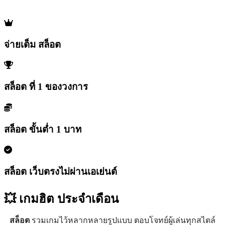
จ่ายเต็ม สล็อต
สล็อต ที่ 1 ของวงการ
สล็อต ขั้นต่ำ 1 บาท
สล็อต เว็บตรงไม่ผ่านเอเย่นต์
💥 เกมฮิต
ประจำเดือน
สล็อต
รวมเกมไว้หลากหลายรูปแบบ ตอบโจทย์ผู้เล่นทุกสไตล์