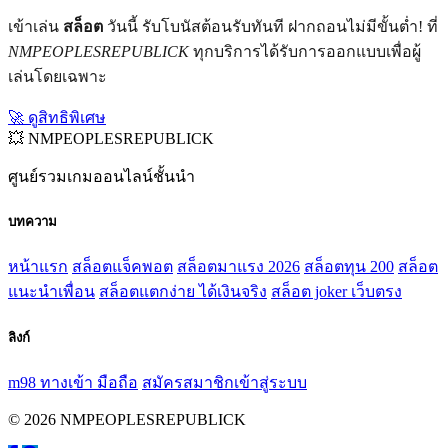
เข้าเล่น
สล็อต
วันนี้ รับโบนัสต้อนรับทันที ฝากถอนไม่มีขั้นต่ำ! ที่
NMPEOPLESREPUBLICK
ทุกบริการได้รับการออกแบบเพื่อผู้
เล่นโดยเฉพาะ
🚀 ดูสิทธิพิเศษ
💥 NMPEOPLESREPUBLICK
ศูนย์รวมเกมออนไลน์ชั้นนำ
บทความ
หน้าแรก
สล็อตแจ็คพอต
สล็อตมาแรง 2026
สล็อตทุน 200
สล็อต
แนะนำเพื่อน
สล็อตแตกง่าย ได้เงินจริง
สล็อต joker เว็บตรง
ลิงก์
m98 ทางเข้า มือถือ
สมัครสมาชิก
เข้าสู่ระบบ
© 2026 NMPEOPLESREPUBLICK