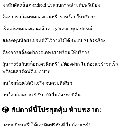
มาสัมผัสสล็อต android ประสบการณ์ระดับพรีเมียม
ต้องการสล็อตทดลองเล่นฟรี เราพร้อมให้บริการ
เริ่มเล่นทดลองเล่นสล็อต pgสะดวก ทุกอุปกรณ์
สล็อตทุนน้อย แบรนด์ที่ไว้วางใจได้ ระบบ AI อัจฉริยะ
ต้องการสล็อตฝากวอเลท เราพร้อมให้บริการ
ลุ้นรางวัลกับสล็อตเครดิตฟรี ไม่ต้องฝาก ไม่ต้องแชร์รวดเร็ว
พร้อมเครดิตฟรี 337 บาท
สนใจสล็อตได้เงินจริง จบครบที่เดียว
สนใจสล็อตฝาก 9 รับ 100 ไม่ต้องหาที่อื่น
🎲 สัปดาห์นี้โปรสุดคุ้ม ห้ามพลาด!
ลงทะเบียนฟรี! ได้เครดิตฟรีทันที ไม่ต้องแชร์!