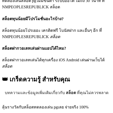
ทดลองเล่นสล็อต pgไม่มีขั้นต่ำ ระบบออโต้ ไม่ถึง 30 วินาที ที่
NMPEOPLESREPUBLICK สล็อต
สล็อตทุนน้อยมีโปรโมชั่นอะไรบ้าง?
สล็อตทุนน้อยโปรเยอะ เครดิตฟรี โบนัสฝาก และอื่นๆ อีก ที่
NMPEOPLESREPUBLICK
สล็อต
สล็อตฝากวอเลทเล่นผ่านแอปได้ไหม?
สล็อตฝากวอเลทเล่นได้ทุกเครื่อง iOS Android เล่นผ่านเว็บได้
สล็อต
👑 เกร็ดความรู้
สำหรับคุณ
บทความและข้อมูลเพิ่มเติมเกี่ยวกับ
สล็อต
ที่คุณไม่ควรพลาด
ลุ้นรางวัลกับสล็อตทดลองเล่น pgเลย จ่ายจริง 100%