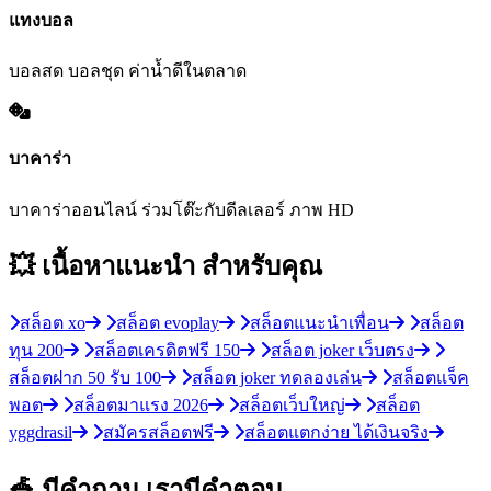
แทงบอล
บอลสด บอลชุด ค่าน้ำดีในตลาด
บาคาร่า
บาคาร่าออนไลน์ ร่วมโต๊ะกับดีลเลอร์ ภาพ HD
💥 เนื้อหาแนะนำ
สำหรับคุณ
สล็อต xo
สล็อต evoplay
สล็อตแนะนำเพื่อน
สล็อต
ทุน 200
สล็อตเครดิตฟรี 150
สล็อต joker เว็บตรง
สล็อตฝาก 50 รับ 100
สล็อต joker ทดลองเล่น
สล็อตแจ็ค
พอต
สล็อตมาแรง 2026
สล็อตเว็บใหญ่
สล็อต
yggdrasil
สมัครสล็อตฟรี
สล็อตแตกง่าย ได้เงินจริง
🎪 มีคำถาม
เรามีคำตอบ