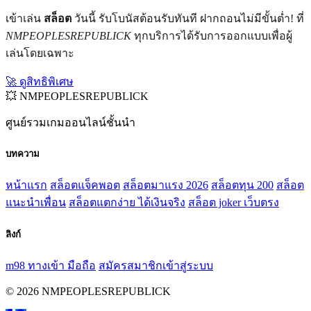
เข้าเล่น
สล็อต
วันนี้ รับโบนัสต้อนรับทันที ฝากถอนไม่มีขั้นต่ำ! ที่
NMPEOPLESREPUBLICK
ทุกบริการได้รับการออกแบบเพื่อผู้
เล่นโดยเฉพาะ
🚀 ดูสิทธิพิเศษ
💥 NMPEOPLESREPUBLICK
ศูนย์รวมเกมออนไลน์ชั้นนำ
บทความ
หน้าแรก
สล็อตแจ็คพอต
สล็อตมาแรง 2026
สล็อตทุน 200
สล็อต
แนะนำเพื่อน
สล็อตแตกง่าย ได้เงินจริง
สล็อต joker เว็บตรง
ลิงก์
m98 ทางเข้า มือถือ
สมัครสมาชิก
เข้าสู่ระบบ
© 2026 NMPEOPLESREPUBLICK