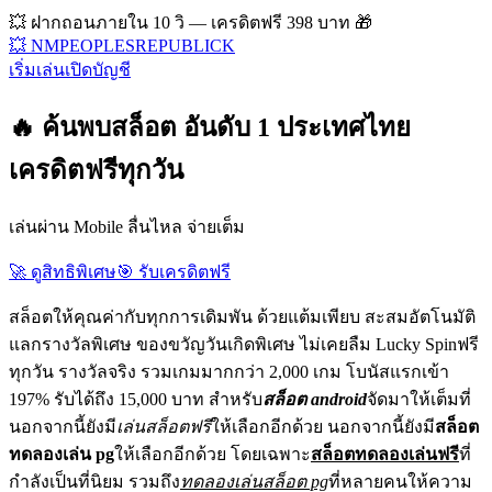
💥 ฝากถอนภายใน 10 วิ — เครดิตฟรี 398 บาท 🎁
💥 NMPEOPLESREPUBLICK
เริ่มเล่น
เปิดบัญชี
🔥 ค้นพบสล็อต อันดับ 1 ประเทศไทย
เครดิตฟรีทุกวัน
เล่นผ่าน Mobile ลื่นไหล จ่ายเต็ม
🚀 ดูสิทธิพิเศษ
🎯 รับเครดิตฟรี
สล็อตให้คุณค่ากับทุกการเดิมพัน ด้วยแต้มเพียบ สะสมอัตโนมัติ
แลกรางวัลพิเศษ ของขวัญวันเกิดพิเศษ ไม่เคยลืม Lucky Spinฟรี
ทุกวัน รางวัลจริง รวมเกมมากกว่า 2,000 เกม โบนัสแรกเข้า
197% รับได้ถึง 15,000 บาท สำหรับ
สล็อต android
จัดมาให้เต็มที่
นอกจากนี้ยังมี
เล่นสล็อตฟรี
ให้เลือกอีกด้วย นอกจากนี้ยังมี
สล็อต
ทดลองเล่น pg
ให้เลือกอีกด้วย โดยเฉพาะ
สล็อตทดลองเล่นฟรี
ที่
กำลังเป็นที่นิยม รวมถึง
ทดลองเล่นสล็อต pg
ที่หลายคนให้ความ