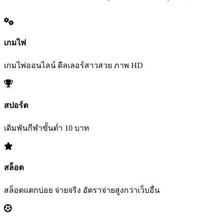
เกมไพ่
เกมไพ่ออนไลน์ ดีลเลอร์สาวสวย ภาพ HD
สปอร์ต
เดิมพันกีฬาขั้นต่ำ 10 บาท
สล็อต
สล็อตแตกบ่อย จ่ายจริง อัตราจ่ายสูงกว่าเว็บอื่น