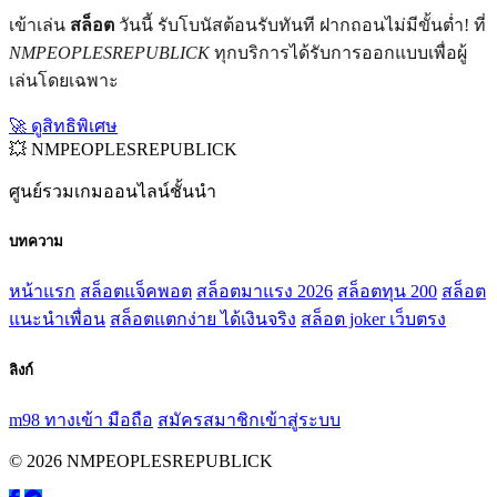
เข้าเล่น
สล็อต
วันนี้ รับโบนัสต้อนรับทันที ฝากถอนไม่มีขั้นต่ำ! ที่
NMPEOPLESREPUBLICK
ทุกบริการได้รับการออกแบบเพื่อผู้
เล่นโดยเฉพาะ
🚀 ดูสิทธิพิเศษ
💥 NMPEOPLESREPUBLICK
ศูนย์รวมเกมออนไลน์ชั้นนำ
บทความ
หน้าแรก
สล็อตแจ็คพอต
สล็อตมาแรง 2026
สล็อตทุน 200
สล็อต
แนะนำเพื่อน
สล็อตแตกง่าย ได้เงินจริง
สล็อต joker เว็บตรง
ลิงก์
m98 ทางเข้า มือถือ
สมัครสมาชิก
เข้าสู่ระบบ
© 2026 NMPEOPLESREPUBLICK