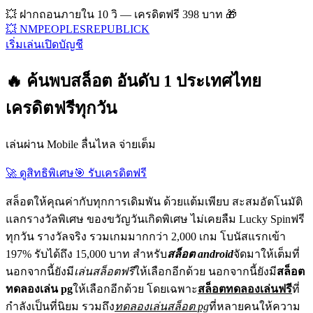
💥 ฝากถอนภายใน 10 วิ — เครดิตฟรี 398 บาท 🎁
💥 NMPEOPLESREPUBLICK
เริ่มเล่น
เปิดบัญชี
🔥 ค้นพบสล็อต อันดับ 1 ประเทศไทย
เครดิตฟรีทุกวัน
เล่นผ่าน Mobile ลื่นไหล จ่ายเต็ม
🚀 ดูสิทธิพิเศษ
🎯 รับเครดิตฟรี
สล็อตให้คุณค่ากับทุกการเดิมพัน ด้วยแต้มเพียบ สะสมอัตโนมัติ
แลกรางวัลพิเศษ ของขวัญวันเกิดพิเศษ ไม่เคยลืม Lucky Spinฟรี
ทุกวัน รางวัลจริง รวมเกมมากกว่า 2,000 เกม โบนัสแรกเข้า
197% รับได้ถึง 15,000 บาท สำหรับ
สล็อต android
จัดมาให้เต็มที่
นอกจากนี้ยังมี
เล่นสล็อตฟรี
ให้เลือกอีกด้วย นอกจากนี้ยังมี
สล็อต
ทดลองเล่น pg
ให้เลือกอีกด้วย โดยเฉพาะ
สล็อตทดลองเล่นฟรี
ที่
กำลังเป็นที่นิยม รวมถึง
ทดลองเล่นสล็อต pg
ที่หลายคนให้ความ