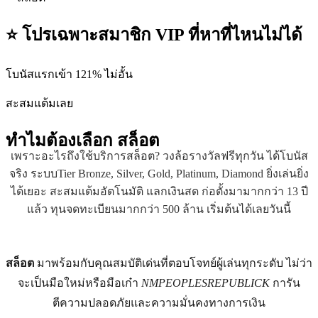
⭐ โปรเฉพาะสมาชิก VIP ที่หาที่ไหนไม่ได้
โบนัสแรกเข้า 121% ไม่อั้น
สะสมแต้มเลย
ทำไมต้องเลือก
สล็อต
เพราะอะไรถึงใช้บริการสล็อต? วงล้อรางวัลฟรีทุกวัน ได้โบนัส
จริง ระบบTier Bronze, Silver, Gold, Platinum, Diamond ยิ่งเล่นยิ่ง
ได้เยอะ สะสมแต้มอัตโนมัติ แลกเงินสด ก่อตั้งมามากกว่า 13 ปี
แล้ว ทุนจดทะเบียนมากกว่า 500 ล้าน เริ่มต้นได้เลยวันนี้
สล็อต
มาพร้อมกับคุณสมบัติเด่นที่ตอบโจทย์ผู้เล่นทุกระดับ ไม่ว่า
จะเป็นมือใหม่หรือมือเก๋า
NMPEOPLESREPUBLICK
การัน
ตีความปลอดภัยและความมั่นคงทางการเงิน