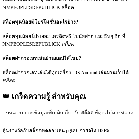
NMPEOPLESREPUBLICK สล็อต
สล็อตทุนน้อยมีโปรโมชั่นอะไรบ้าง?
สล็อตทุนน้อยโปรเยอะ เครดิตฟรี โบนัสฝาก และอื่นๆ อีก ที่
NMPEOPLESREPUBLICK
สล็อต
สล็อตฝากวอเลทเล่นผ่านแอปได้ไหม?
สล็อตฝากวอเลทเล่นได้ทุกเครื่อง iOS Android เล่นผ่านเว็บได้
สล็อต
👑 เกร็ดความรู้
สำหรับคุณ
บทความและข้อมูลเพิ่มเติมเกี่ยวกับ
สล็อต
ที่คุณไม่ควรพลาด
ลุ้นรางวัลกับสล็อตทดลองเล่น pgเลย จ่ายจริง 100%