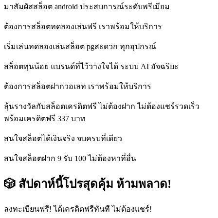
มาสัมผัสสล็อต android ประสบการณ์ระดับพรีเมียม
ต้องการสล็อตทดลองเล่นฟรี เราพร้อมให้บริการ
เริ่มเล่นทดลองเล่นสล็อต pgสะดวก ทุกอุปกรณ์
สล็อตทุนน้อย แบรนด์ที่ไว้วางใจได้ ระบบ AI อัจฉริยะ
ต้องการสล็อตฝากวอเลท เราพร้อมให้บริการ
ลุ้นรางวัลกับสล็อตเครดิตฟรี ไม่ต้องฝาก ไม่ต้องแชร์รวดเร็ว
พร้อมเครดิตฟรี 337 บาท
สนใจสล็อตได้เงินจริง จบครบที่เดียว
สนใจสล็อตฝาก 9 รับ 100 ไม่ต้องหาที่อื่น
🎲 สัปดาห์นี้โปรสุดคุ้ม ห้ามพลาด!
ลงทะเบียนฟรี! ได้เครดิตฟรีทันที ไม่ต้องแชร์!