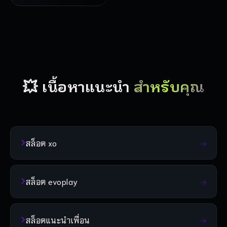
💥 เนื้อหาแนะนำ
สำหรับคุณ
สล็อต xo
สล็อต evoplay
สล็อตแนะนำเพื่อน