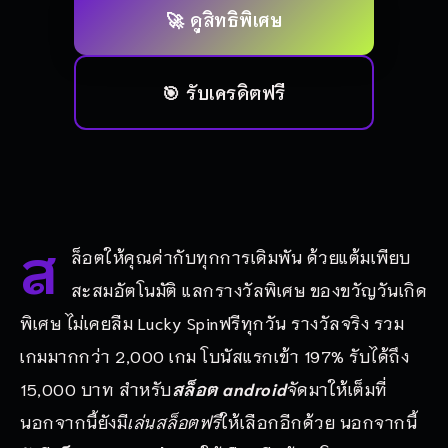
🚀 ดูสิทธิพิเศษ
🎯 รับเครดิตฟรี
ส
ล็อตให้คุณค่ากับทุกการเดิมพัน ด้วยแต้มเพียบ
สะสมอัตโนมัติ แลกรางวัลพิเศษ ของขวัญวันเกิด
พิเศษ ไม่เคยลืม Lucky Spinฟรีทุกวัน รางวัลจริง รวม
เกมมากกว่า 2,000 เกม โบนัสแรกเข้า 197% รับได้ถึง
15,000 บาท สำหรับ
สล็อต android
จัดมาให้เต็มที่
นอกจากนี้ยังมี
เล่นสล็อตฟรี
ให้เลือกอีกด้วย นอกจากนี้