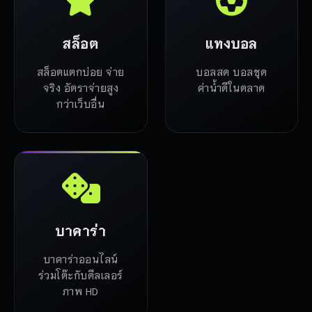
สล็อต
แทงบอล
สล็อตแตกบ่อย จ่าย
บอลสด บอลชุด
จริง อัตราจ่ายสูง
ค่าน้ำดีในตลาด
กว่าเว็บอื่น
บาคาร่า
บาคาร่าออนไลน์
ร่วมโต๊ะกับดีลเลอร์
ภาพ HD