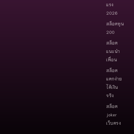
แรง
2026
สล็อตทุน
200
สล็อต
แนะนำ
เพื่อน
สล็อต
แตกง่าย
ได้เงิน
จริง
สล็อต
joker
เว็บตรง