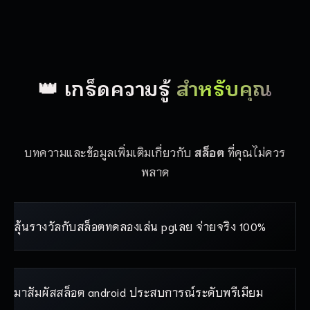
👑 เกร็ดความรู้
สำหรับคุณ
บทความและข้อมูลเพิ่มเติมเกี่ยวกับ
สล็อต
ที่คุณไม่ควร
พลาด
ลุ้นรางวัลกับสล็อตทดลองเล่น pgเลย จ่ายจริง 100%
มาสัมผัสสล็อต android ประสบการณ์ระดับพรีเมียม