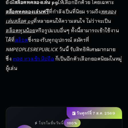
ยังมี
สล็อตทดลองเล่น pg
ให้เลือกอีกด้วย โดยเฉพาะ
สล็อตทดลองเล่นฟรี
ที่กำลังเป็นที่นิยม รวมถึง
ทดลอง
เล่นสล็อต pg
ที่หลายคนให้ความสนใจ ไม่ว่าจะเป็น
สล็อตทุนน้อย
หรือรูปแบบอื่นๆ ทั้งนี้สามารถเข้าใช้งาน
ได้ที่
สล็อต
ซึ่งรองรับทุกอุปกรณ์ สมัครที่
NMPEOPLESREPUBLICK
วันนี้ รับสิทธิพิเศษมากมาย
ซึ่ง
m98 ทางเข้า มือถือ
ก็เป็นอีกตัวเลือกยอดนิยมในหมู่
ผู้เล่น
วันศุกร์ที่ 7 ส.ค. 2569
100%
โปรโมชั่นวันนี้