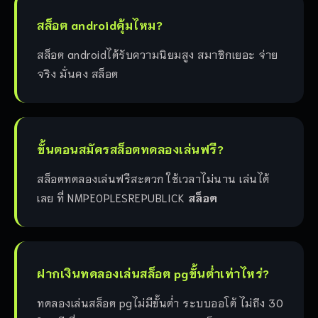
สล็อต androidคุ้มไหม?
สล็อต androidได้รับความนิยมสูง สมาชิกเยอะ จ่าย
จริง มั่นคง สล็อต
ขั้นตอนสมัครสล็อตทดลองเล่นฟรี?
สล็อตทดลองเล่นฟรีสะดวก ใช้เวลาไม่นาน เล่นได้
เลย ที่ NMPEOPLESREPUBLICK
สล็อต
ฝากเงินทดลองเล่นสล็อต pgขั้นต่ำเท่าไหร่?
ทดลองเล่นสล็อต pgไม่มีขั้นต่ำ ระบบออโต้ ไม่ถึง 30