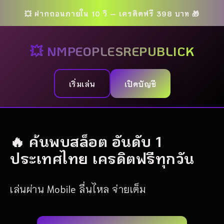
💥 ฝากถอนภายใน 10 วิ — เครดิตฟรี 398 บาท 🎁
💥 NMPEOPLESREPUBLICK
เริ่มเล่น
เปิดบัญชี
🔥 ค้นพบสล็อต อันดับ 1
ประเทศไทย เครดิตฟรีทุกวัน
เล่นผ่าน Mobile ลื่นไหล จ่ายเต็ม