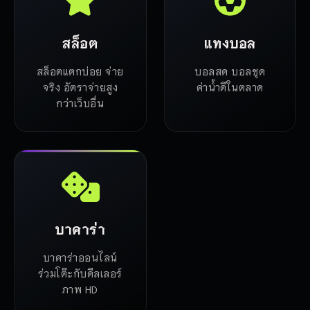
สล็อต
แทงบอล
สล็อตแตกบ่อย จ่าย
บอลสด บอลชุด
จริง อัตราจ่ายสูง
ค่าน้ำดีในตลาด
กว่าเว็บอื่น
บาคาร่า
บาคาร่าออนไลน์
ร่วมโต๊ะกับดีลเลอร์
ภาพ HD