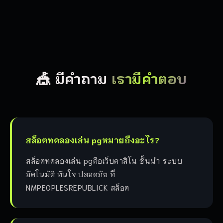
🎪 มีคำถาม
เรามีคำตอบ
สล็อตทดลองเล่น pgหมายถึงอะไร?
สล็อตทดลองเล่น pgคือเว็บคาสิโน ชั้นนำ ระบบ
อัตโนมัติ ทันใจ ปลอดภัย ที่
NMPEOPLESREPUBLICK สล็อต