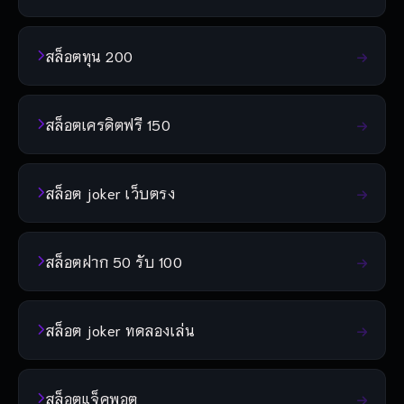
สล็อตทุน 200
สล็อตเครดิตฟรี 150
สล็อต joker เว็บตรง
สล็อตฝาก 50 รับ 100
สล็อต joker ทดลองเล่น
สล็อตแจ็คพอต