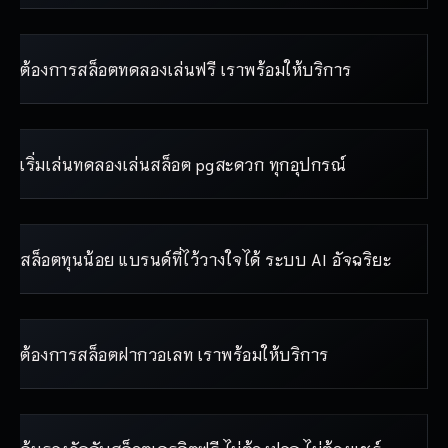
ต้องการสล็อตทดลองเล่นฟรี เราพร้อมให้บริการ
เริ่มเล่นทดลองเล่นสล็อต pgสะดวก ทุกอุปกรณ์
สล็อตทุนน้อย แบรนด์ที่ไว้วางใจได้ ระบบ AI อัจฉริยะ
ต้องการสล็อตฝากวอเลท เราพร้อมให้บริการ