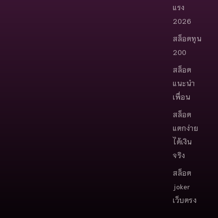
แรง
2026
สล็อตทุน
200
สล็อต
แนะนำ
เพื่อน
สล็อต
แตกง่าย
ได้เงิน
จริง
สล็อต
joker
เว็บตรง