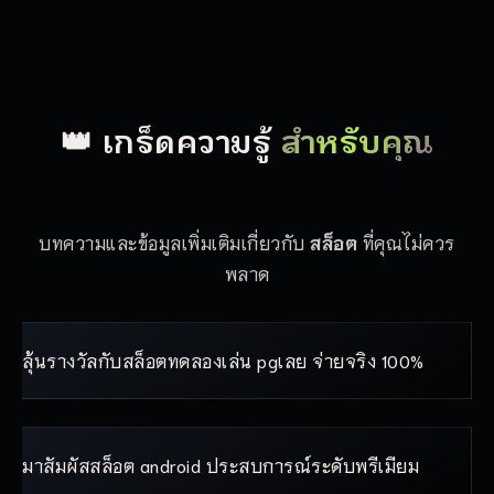
👑 เกร็ดความรู้
สำหรับคุณ
บทความและข้อมูลเพิ่มเติมเกี่ยวกับ
สล็อต
ที่คุณไม่ควร
พลาด
ลุ้นรางวัลกับสล็อตทดลองเล่น pgเลย จ่ายจริง 100%
มาสัมผัสสล็อต android ประสบการณ์ระดับพรีเมียม