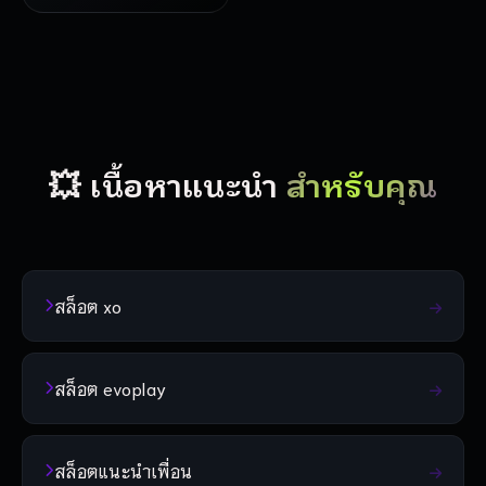
💥 เนื้อหาแนะนำ
สำหรับคุณ
สล็อต xo
สล็อต evoplay
สล็อตแนะนำเพื่อน