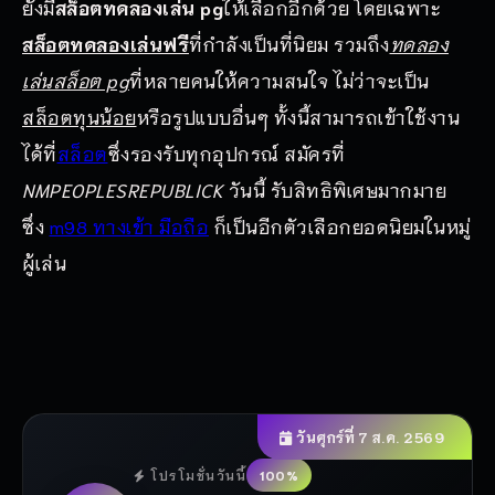
ยังมี
สล็อตทดลองเล่น pg
ให้เลือกอีกด้วย โดยเฉพาะ
สล็อตทดลองเล่นฟรี
ที่กำลังเป็นที่นิยม รวมถึง
ทดลอง
เล่นสล็อต pg
ที่หลายคนให้ความสนใจ ไม่ว่าจะเป็น
สล็อตทุนน้อย
หรือรูปแบบอื่นๆ ทั้งนี้สามารถเข้าใช้งาน
ได้ที่
สล็อต
ซึ่งรองรับทุกอุปกรณ์ สมัครที่
NMPEOPLESREPUBLICK
วันนี้ รับสิทธิพิเศษมากมาย
ซึ่ง
m98 ทางเข้า มือถือ
ก็เป็นอีกตัวเลือกยอดนิยมในหมู่
ผู้เล่น
วันศุกร์ที่ 7 ส.ค. 2569
100%
โปรโมชั่นวันนี้