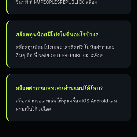
วินาที ที่ NMPEOPLESREPUBLICK สล็อต
สล็อตทุนน้อยมีโปรโมชั่นอะไรบ้าง?
สล็อตทุนน้อยโปรเยอะ เครดิตฟรี โบนัสฝาก และ
อื่นๆ อีก ที่ NMPEOPLESREPUBLICK
สล็อต
สล็อตฝากวอเลทเล่นผ่านแอปได้ไหม?
สล็อตฝากวอเลทเล่นได้ทุกเครื่อง iOS Android เล่น
ผ่านเว็บได้
สล็อต