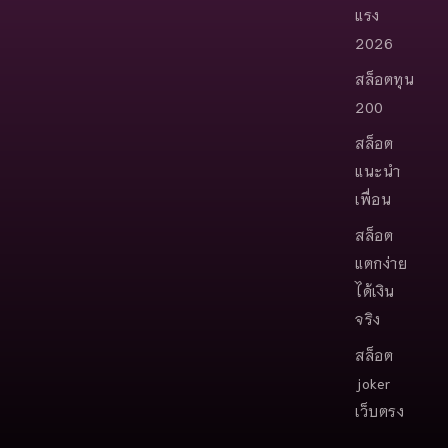
แรง
2026
สล็อตทุน
200
สล็อต
แนะนำ
เพื่อน
สล็อต
แตกง่าย
ได้เงิน
จริง
สล็อต
joker
เว็บตรง