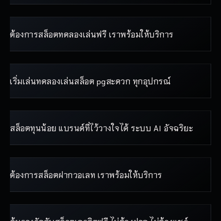
ต้องการสล็อตทดลองเล่นฟรี เราพร้อมให้บริการ
เริ่มเล่นทดลองเล่นสล็อต pgสะดวก ทุกอุปกรณ์
สล็อตทุนน้อย แบรนด์ที่ไว้วางใจได้ ระบบ AI อัจฉริยะ
ต้องการสล็อตฝากวอเลท เราพร้อมให้บริการ