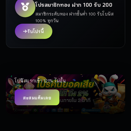
โปรสมาชิกทอง ฝาก 100 รับ 200
สมาชิกระดับทอง ฝากขั้นต่ำ 100 รับโบนัส
100% ทุกวัน
รับโปรนี้
⭐ โปรเฉพาะสมาชิก VIP ที่หา
ที่ไหนไม่ได้
โบนัสแรกเข้า 121% ไม่อั้น
สะสมแต้มเลย