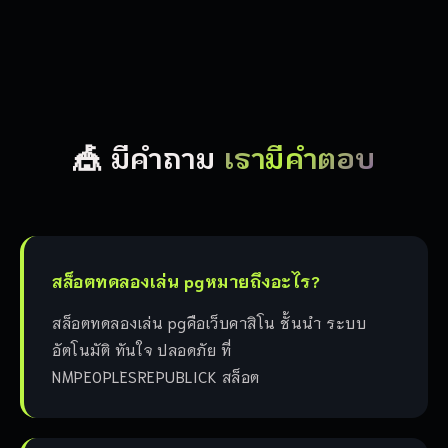
🎪 มีคำถาม
เรามีคำตอบ
สล็อตทดลองเล่น pgหมายถึงอะไร?
สล็อตทดลองเล่น pgคือเว็บคาสิโน ชั้นนำ ระบบ
อัตโนมัติ ทันใจ ปลอดภัย ที่
NMPEOPLESREPUBLICK สล็อต