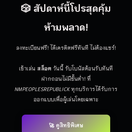
🎲 สัปดาห์นี้โปรสุดคุ้ม
ห้ามพลาด!
ลงทะเบียนฟรี! ได้เครดิตฟรีทันที ไม่ต้องแชร์!
เข้าเล่น
สล็อต
วันนี้ รับโบนัสต้อนรับทันที
ฝากถอนไม่มีขั้นต่ำ! ที่
NMPEOPLESREPUBLICK
ทุกบริการได้รับการ
ออกแบบเพื่อผู้เล่นโดยเฉพาะ
🚀 ดูสิทธิพิเศษ