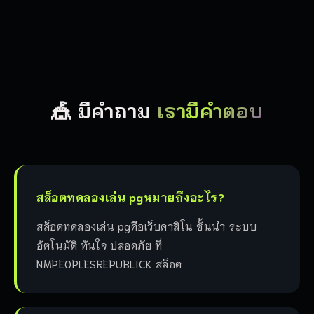
🎪 มีคำถาม
เรามีคำตอบ
สล็อตทดลองเล่น pgหมายถึงอะไร?
สล็อตทดลองเล่น pgคือเว็บคาสิโน ชั้นนำ ระบบ
อัตโนมัติ ทันใจ ปลอดภัย ที่
NMPEOPLESREPUBLICK สล็อต