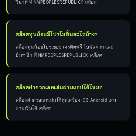
วินาที ที่ NMPEOPLESREPUBLICK สล็อต
สล็อตทุนน้อยมีโปรโมชั่นอะไรบ้าง?
สล็อตทุนน้อยโปรเยอะ เครดิตฟรี โบนัสฝาก และ
อื่นๆ อีก ที่ NMPEOPLESREPUBLICK
สล็อต
สล็อตฝากวอเลทเล่นผ่านแอปได้ไหม?
สล็อตฝากวอเลทเล่นได้ทุกเครื่อง iOS Android เล่น
ผ่านเว็บได้
สล็อต