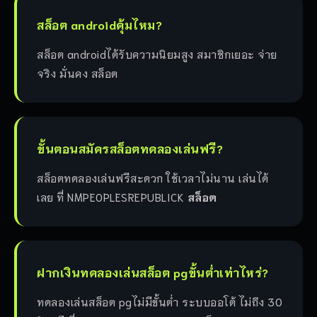
สล็อต androidคุ้มไหม?
สล็อต androidได้รับความนิยมสูง สมาชิกเยอะ จ่าย
จริง มั่นคง สล็อต
ขั้นตอนสมัครสล็อตทดลองเล่นฟรี?
สล็อตทดลองเล่นฟรีสะดวก ใช้เวลาไม่นาน เล่นได้
เลย ที่ NMPEOPLESREPUBLICK
สล็อต
ฝากเงินทดลองเล่นสล็อต pgขั้นต่ำเท่าไหร่?
ทดลองเล่นสล็อต pgไม่มีขั้นต่ำ ระบบออโต้ ไม่ถึง 30