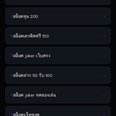
สล็อตทุน 200
สล็อตเครดิตฟรี 150
สล็อต joker เว็บตรง
สล็อตฝาก 50 รับ 100
สล็อต joker ทดลองเล่น
สล็อตแจ็คพอต