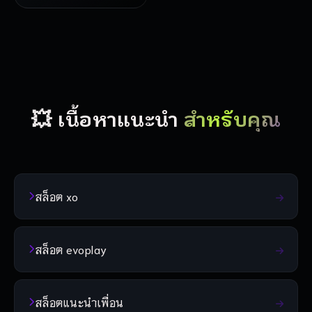
💥 เนื้อหาแนะนำ
สำหรับคุณ
สล็อต xo
สล็อต evoplay
สล็อตแนะนำเพื่อน