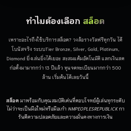
ทำไมต้องเลือก
สล็อต
เพราะอะไรถึงใช้บริการสล็อต? วงล้อรางวัลฟรีทุกวัน ได้
โบนัสจริง ระบบTier Bronze, Silver, Gold, Platinum,
Diamond ยิ่งเล่นยิ่งได้เยอะ สะสมแต้มอัตโนมัติ แลกเงินสด
ก่อตั้งมามากกว่า 13 ปีแล้ว ทุนจดทะเบียนมากกว่า 500
ล้าน เริ่มต้นได้เลยวันนี้
สล็อต
มาพร้อมกับคุณสมบัติเด่นที่ตอบโจทย์ผู้เล่นทุกระดับ
ไม่ว่าจะเป็นมือใหม่หรือมือเก๋า
NMPEOPLESREPUBLICK
กา
รันตีความปลอดภัยและความมั่นคงทางการเงิน