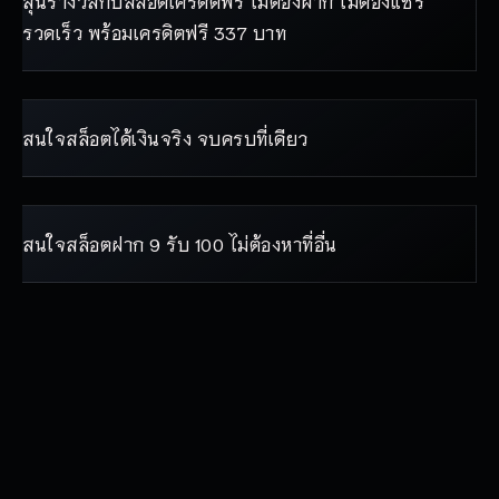
ลุ้นรางวัลกับสล็อตเครดิตฟรี ไม่ต้องฝาก ไม่ต้องแชร์
รวดเร็ว พร้อมเครดิตฟรี 337 บาท
สนใจสล็อตได้เงินจริง จบครบที่เดียว
สนใจสล็อตฝาก 9 รับ 100 ไม่ต้องหาที่อื่น