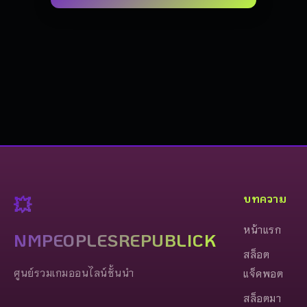
บทความ
💥
หน้าแรก
NMPEOPLESREPUBLICK
สล็อต
ศูนย์รวมเกมออนไลน์ชั้นนำ
แจ็คพอต
สล็อตมา