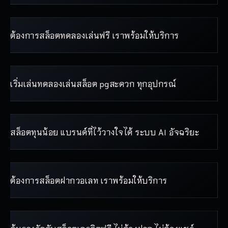
ต้องการสล็อตทดลองเล่นฟรี เราพร้อมให้บริการ
เริ่มเล่นทดลองเล่นสล็อต pgสะดวก ทุกอุปกรณ์
สล็อตทุนน้อย แบรนด์ที่ไว้วางใจได้ ระบบ AI อัจฉริยะ
ต้องการสล็อตฝากวอเลท เราพร้อมให้บริการ