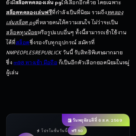
ยังมี
สล็อตทดลองเล่น pg
ให้เลือกอีกด้วย โดยเฉพาะ
สล็อตทดลองเล่นฟรี
ที่กำลังเป็นที่นิยม รวมถึง
ทดลอง
เล่นสล็อต pg
ที่หลายคนให้ความสนใจ ไม่ว่าจะเป็น
สล็อตทุนน้อย
หรือรูปแบบอื่นๆ ทั้งนี้สามารถเข้าใช้งาน
ได้ที่
สล็อต
ซึ่งรองรับทุกอุปกรณ์ สมัครที่
NMPEOPLESREPUBLICK
วันนี้ รับสิทธิพิเศษมากมาย
ซึ่ง
m98 ทางเข้า มือถือ
ก็เป็นอีกตัวเลือกยอดนิยมในหมู่
ผู้เล่น
วันพฤหัสบดีที่ 6 ส.ค. 2569
ฟรี 50
โปรโมชั่นวันนี้