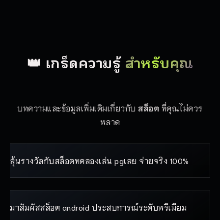
👑 เกร็ดความรู้
สำหรับคุณ
บทความและข้อมูลเพิ่มเติมเกี่ยวกับ
สล็อต
ที่คุณไม่ควร
พลาด
ลุ้นรางวัลกับสล็อตทดลองเล่น pgเลย จ่ายจริง 100%
มาสัมผัสสล็อต android ประสบการณ์ระดับพรีเมียม