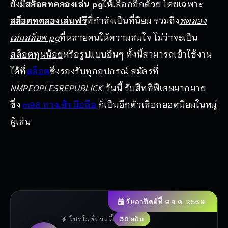
ยังมี
สล็อตทดลองเล่น pg
ให้เลือกอีกด้วย โดยเฉพาะ
สล็อตทดลองเล่นฟรี
ที่กำลังเป็นที่นิยม รวมถึง
ทดลอง
เล่นสล็อต pg
ที่หลายคนให้ความสนใจ ไม่ว่าจะเป็น
สล็อตทุนน้อย
หรือรูปแบบอื่นๆ ทั้งนี้สามารถเข้าใช้งาน
ได้ที่
สล็อต
ซึ่งรองรับทุกอุปกรณ์ สมัครที่
NMPEOPLESREPUBLICK
วันนี้ รับสิทธิพิเศษมากมาย
ซึ่ง
m98 ทางเข้า มือถือ
ก็เป็นอีกตัวเลือกยอดนิยมในหมู่
ผู้เล่น
วันอาทิตย์ที่ 9 ส.ค. 2569
30 สปิน
โปรโมชั่นวันนี้