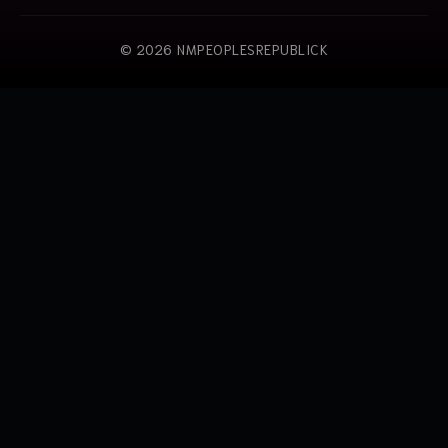
© 2026 NMPEOPLESREPUBLICK