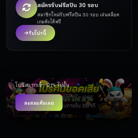
สมัครรับฟรีสปิน 30 รอบ
สมาชิกใหม่รับฟรีสปิน 30 รอบ เล่นสล็อต
เกมดังได้ฟรี
รับโปรนี้
⭐ โปรเฉพาะสมาชิก VIP ที่หา
ที่ไหนไม่ได้
โบนัสแรกเข้า 121% ไม่อั้น
สะสมแต้มเลย