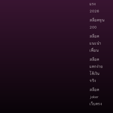
แรง
2026
สล็อตทุน
200
สล็อต
แนะนำ
เพื่อน
สล็อต
แตกง่าย
ได้เงิน
จริง
สล็อต
joker
เว็บตรง