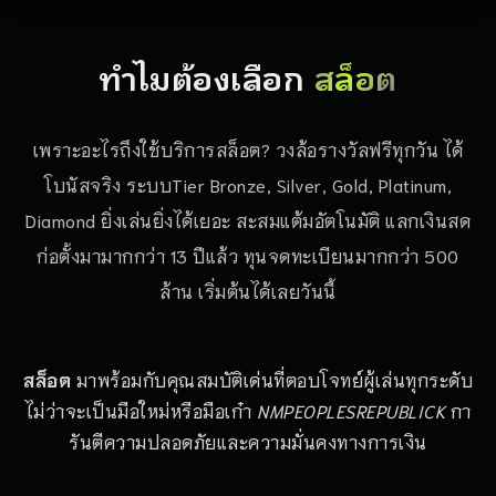
ทำไมต้องเลือก
สล็อต
เพราะอะไรถึงใช้บริการสล็อต? วงล้อรางวัลฟรีทุกวัน ได้
โบนัสจริง ระบบTier Bronze, Silver, Gold, Platinum,
Diamond ยิ่งเล่นยิ่งได้เยอะ สะสมแต้มอัตโนมัติ แลกเงินสด
ก่อตั้งมามากกว่า 13 ปีแล้ว ทุนจดทะเบียนมากกว่า 500
ล้าน เริ่มต้นได้เลยวันนี้
สล็อต
มาพร้อมกับคุณสมบัติเด่นที่ตอบโจทย์ผู้เล่นทุกระดับ
ไม่ว่าจะเป็นมือใหม่หรือมือเก๋า
NMPEOPLESREPUBLICK
กา
รันตีความปลอดภัยและความมั่นคงทางการเงิน