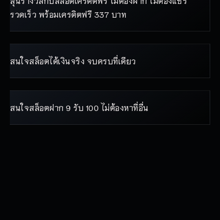
ลุ้นรางวัลกับสล็อตเครดิตฟรี ไม่ต้องฝาก ไม่ต้องแชร์
รวดเร็ว พร้อมเครดิตฟรี 337 บาท
สนใจสล็อตได้เงินจริง จบครบที่เดียว
สนใจสล็อตฝาก 9 รับ 100 ไม่ต้องหาที่อื่น