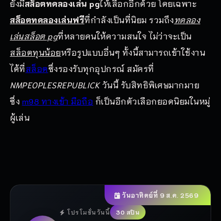
ยังมี
สล็อตทดลองเล่น pg
ให้เลือกอีกด้วย โดยเฉพาะ
สล็อตทดลองเล่นฟรี
ที่กำลังเป็นที่นิยม รวมถึง
ทดลอง
เล่นสล็อต pg
ที่หลายคนให้ความสนใจ ไม่ว่าจะเป็น
สล็อตทุนน้อย
หรือรูปแบบอื่นๆ ทั้งนี้สามารถเข้าใช้งาน
ได้ที่
สล็อต
ซึ่งรองรับทุกอุปกรณ์ สมัครที่
NMPEOPLESREPUBLICK
วันนี้ รับสิทธิพิเศษมากมาย
ซึ่ง
m98 ทางเข้า มือถือ
ก็เป็นอีกตัวเลือกยอดนิยมในหมู่
ผู้เล่น
วันอาทิตย์ที่ 9 ส.ค. 2569
30 สปิน
โปรโมชั่นวันนี้