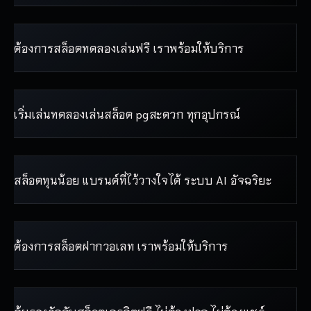
ต้องการสล็อตทดลองเล่นฟรี เราพร้อมให้บริการ
เริ่มเล่นทดลองเล่นสล็อต pgสะดวก ทุกอุปกรณ์
สล็อตทุนน้อย แบรนด์ที่ไว้วางใจได้ ระบบ AI อัจฉริยะ
ต้องการสล็อตฝากวอเลท เราพร้อมให้บริการ