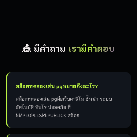
🎪 มีคำถาม
เรามีคำตอบ
สล็อตทดลองเล่น pgหมายถึงอะไร?
สล็อตทดลองเล่น pgคือเว็บคาสิโน ชั้นนำ ระบบ
อัตโนมัติ ทันใจ ปลอดภัย ที่
NMPEOPLESREPUBLICK สล็อต