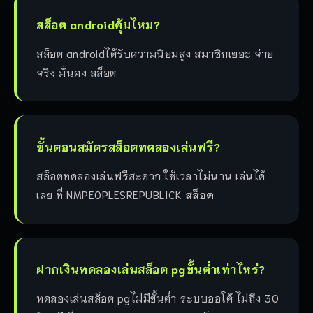
สล็อต androidคุ้มไหม?
สล็อต androidได้รับความนิยมสูง สมาชิกเยอะ จ่าย
จริง มั่นคง สล็อต
ขั้นตอนสมัครสล็อตทดลองเล่นฟรี?
สล็อตทดลองเล่นฟรีสะดวก ใช้เวลาไม่นาน เล่นได้
เลย ที่ NMPEOPLESREPUBLICK
สล็อต
ฝากเงินทดลองเล่นสล็อต pgขั้นต่ำเท่าไหร่?
ทดลองเล่นสล็อต pgไม่มีขั้นต่ำ ระบบออโต้ ไม่ถึง 30