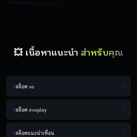
💥 เนื้อหาแนะนำ
สำหรับคุณ
สล็อต xo
สล็อต evoplay
สล็อตแนะนำเพื่อน