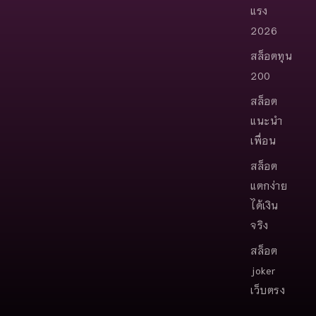
แรง
2026
สล็อตทุน
200
สล็อต
แนะนำ
เพื่อน
สล็อต
แตกง่าย
ได้เงิน
จริง
สล็อต
joker
เว็บตรง