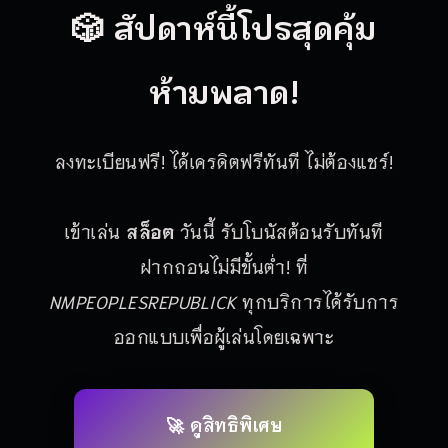
🎲 สัปดาห์นี้โปรสุดคุ้ม
ห้ามพลาด!
ลงทะเบียนฟรี! ได้เครดิตฟรีทันที ไม่ต้องแชร์!
เข้าเล่น
สล็อต
วันนี้ รับโบนัสต้อนรับทันที
ฝากถอนไม่มีขั้นต่ำ! ที่
NMPEOPLESREPUBLICK
ทุกบริการได้รับการ
ออกแบบเพื่อผู้เล่นโดยเฉพาะ
🚀 ดูสิทธิพิเศษ