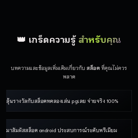
👑 เกร็ดความรู้
สำหรับคุณ
บทความและข้อมูลเพิ่มเติมเกี่ยวกับ
สล็อต
ที่คุณไม่ควร
พลาด
ลุ้นรางวัลกับสล็อตทดลองเล่น pgเลย จ่ายจริง 100%
มาสัมผัสสล็อต android ประสบการณ์ระดับพรีเมียม