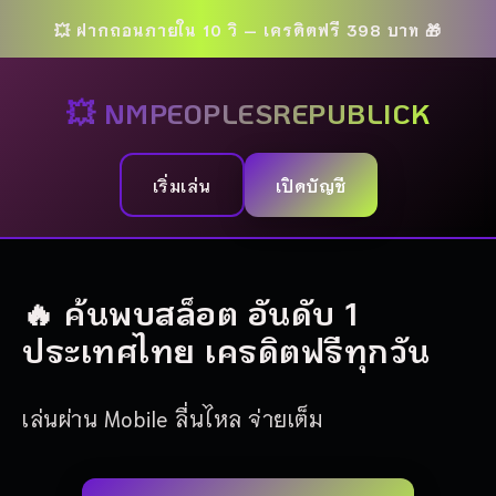
💥 ฝากถอนภายใน 10 วิ — เครดิตฟรี 398 บาท 🎁
💥 NMPEOPLESREPUBLICK
เริ่มเล่น
เปิดบัญชี
🔥 ค้นพบสล็อต อันดับ 1
ประเทศไทย เครดิตฟรีทุกวัน
เล่นผ่าน Mobile ลื่นไหล จ่ายเต็ม