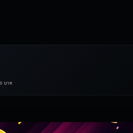
000 บาท