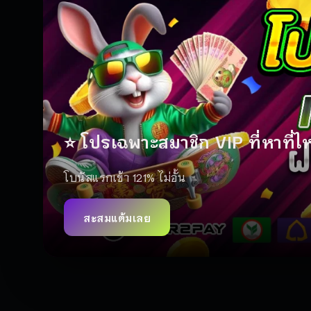
⭐ โปรเฉพาะสมาชิก VIP ที่หาที่ไห
โบนัสแรกเข้า 121% ไม่อั้น
สะสมแต้มเลย