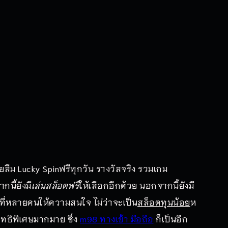
ยลืม Lucky Spinฟรีทุกวัน รางวัลจริง รวมเกม
กนี้ยังมี
เล่นสล็อตฟรี
ให้เลือกอีกด้วย นอกจากนี้ยังมี
ที่หลายคนให้ความสนใจ ไม่ว่าจะเป็น
สล็อตทุนน้อย
ห
บสิทธิพิเศษมากมาย ซึ่ง
m98 ทางเข้า มือถือ
ก็เป็นอีก