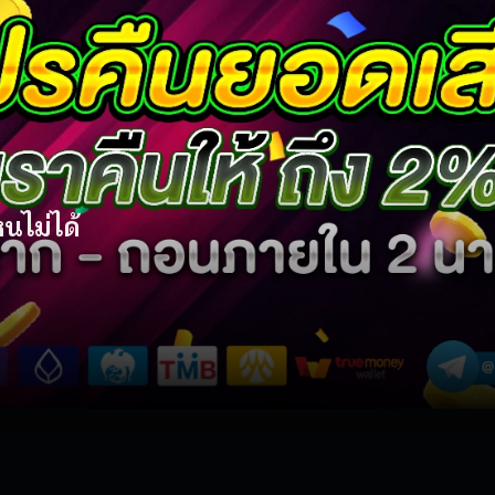
นไม่ได้