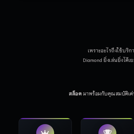
เพราะอะไรถึงใช้บริกา
Diamond ยิ่งเล่นยิ่งได
สล็อต
มาพร้อมกับคุณสมบัติเด่นท