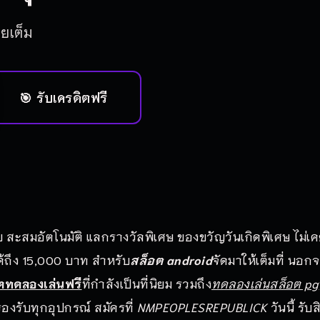
ายเต็ม
🎯 รับเครดิตฟรี
บ สะสมอัตโนมัติ แลกรางวัลพิเศษ ของขวัญวันเกิดพิเศษ ไม่เค
ด้ถึง 15,000 บาท สำหรับ
สล็อต android
จัดมาให้เต็มที่ นอกจา
ตทดลองเล่นฟรี
ที่กำลังเป็นที่นิยม รวมถึง
ทดลองเล่นสล็อต pg
งรองรับทุกอุปกรณ์ สมัครที่
NMPEOPLESREPUBLICK
วันนี้ รั