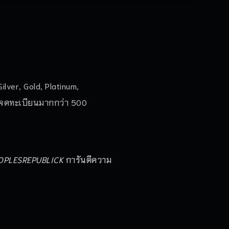
lver, Gold, Platinum,
ทุนจดทะเบียนมากกว่า 500
OPLESREPUBLICK
การันตีความ