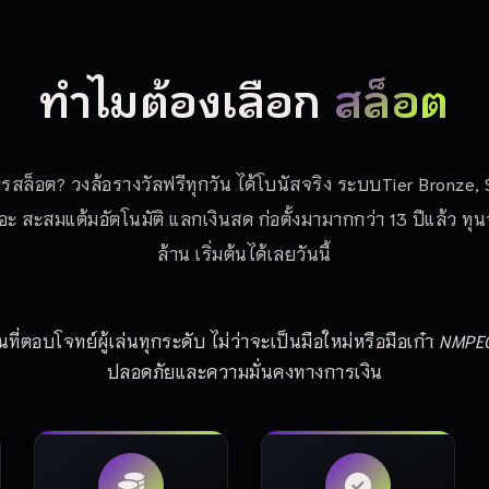
ทำไมต้องเลือก
สล็อต
รสล็อต? วงล้อรางวัลฟรีทุกวัน ได้โบนัสจริง ระบบTier Bronze, Si
้เยอะ สะสมแต้มอัตโนมัติ แลกเงินสด ก่อตั้งมามากกว่า 13 ปีแล้ว 
ล้าน เริ่มต้นได้เลยวันนี้
ี่ตอบโจทย์ผู้เล่นทุกระดับ ไม่ว่าจะเป็นมือใหม่หรือมือเก๋า
NMPE
ปลอดภัยและความมั่นคงทางการเงิน