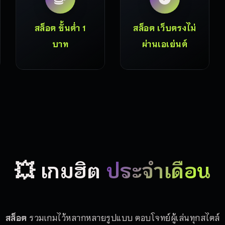
สล็อต ขั้นต่ำ 1
สล็อต เว็บตรงไม่
บาท
ผ่านเอเย่นต์
💥 เกมฮิต
ประจำเดือน
สล็อต
รวมเกมไว้หลากหลายรูปแบบ ตอบโจทย์ผู้เล่นทุกสไตล์