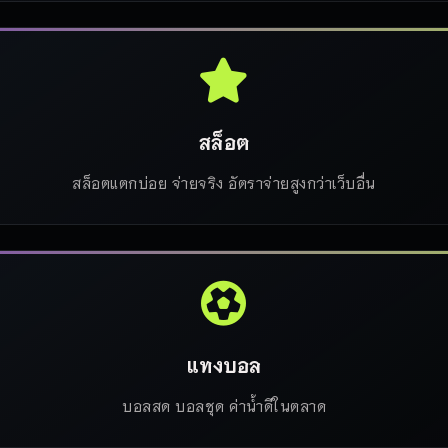
สล็อต
สล็อตแตกบ่อย จ่ายจริง อัตราจ่ายสูงกว่าเว็บอื่น
แทงบอล
บอลสด บอลชุด ค่าน้ำดีในตลาด