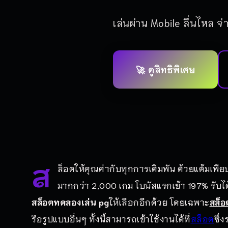
เล่นผ่าน Mobile ลื่นไหล จ่
🚀 ดูสิทธิพิเศษ
ส
ล็อตให้คุณค่ากับทุกการเดิมพัน ด้วยแต้มเพีย
มากกว่า 2,000 เกม โบนัสแรกเข้า 197% รับไ
สล็อตทดลองเล่น pg
ให้เลือกอีกด้วย โดยเฉพาะ
สล็อ
รือรูปแบบอื่นๆ ทั้งนี้สามารถเข้าใช้งานได้ที่
สล็อต
ซึ่