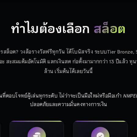
ทำไมต้องเลือก
สล็อต
รสล็อต? วงล้อรางวัลฟรีทุกวัน ได้โบนัสจริง ระบบTier Bronze, Si
้เยอะ สะสมแต้มอัตโนมัติ แลกเงินสด ก่อตั้งมามากกว่า 13 ปีแล้ว 
ล้าน เริ่มต้นได้เลยวันนี้
ี่ตอบโจทย์ผู้เล่นทุกระดับ ไม่ว่าจะเป็นมือใหม่หรือมือเก๋า
NMPE
ปลอดภัยและความมั่นคงทางการเงิน