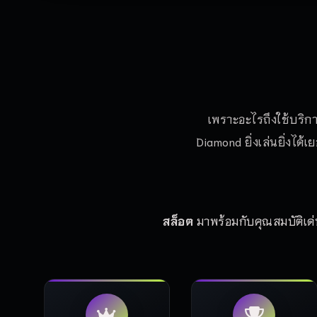
เพราะอะไรถึงใช้บริกา
Diamond ยิ่งเล่นยิ่งได
สล็อต
มาพร้อมกับคุณสมบัติเด่นท