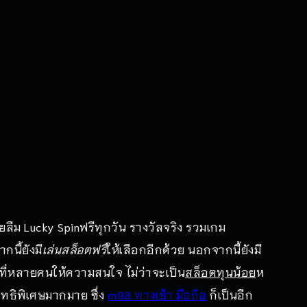
ยลืม Lucky Spinฟรีทุกวัน รางวัลจริง รวมเกม
กนี้ยังมี
เล่นสล็อตฟรี
ให้เลือกอีกด้วย นอกจากนี้ยังมี
ที่หลายคนให้ความสนใจ ไม่ว่าจะเป็น
สล็อตทุนน้อย
ห
บสิทธิพิเศษมากมาย ซึ่ง
m98 ทางเข้า มือถือ
ก็เป็นอีก