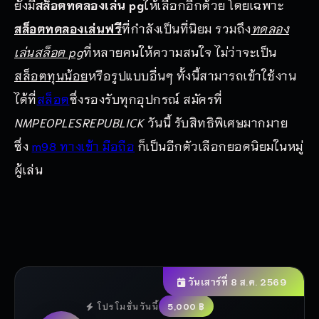
ยังมี
สล็อตทดลองเล่น pg
ให้เลือกอีกด้วย โดยเฉพาะ
สล็อตทดลองเล่นฟรี
ที่กำลังเป็นที่นิยม รวมถึง
ทดลอง
เล่นสล็อต pg
ที่หลายคนให้ความสนใจ ไม่ว่าจะเป็น
สล็อตทุนน้อย
หรือรูปแบบอื่นๆ ทั้งนี้สามารถเข้าใช้งาน
ได้ที่
สล็อต
ซึ่งรองรับทุกอุปกรณ์ สมัครที่
NMPEOPLESREPUBLICK
วันนี้ รับสิทธิพิเศษมากมาย
ซึ่ง
m98 ทางเข้า มือถือ
ก็เป็นอีกตัวเลือกยอดนิยมในหมู่
ผู้เล่น
วันเสาร์ที่ 8 ส.ค. 2569
5,000 ฿
โปรโมชั่นวันนี้