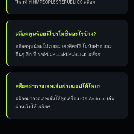
วินาที ที่ NMPEOPLESREPUBLICK สล็อต
สล็อตทุนน้อยมีโปรโมชั่นอะไรบ้าง?
สล็อตทุนน้อยโปรเยอะ เครดิตฟรี โบนัสฝาก และ
อื่นๆ อีก ที่ NMPEOPLESREPUBLICK
สล็อต
สล็อตฝากวอเลทเล่นผ่านแอปได้ไหม?
สล็อตฝากวอเลทเล่นได้ทุกเครื่อง iOS Android เล่น
ผ่านเว็บได้
สล็อต