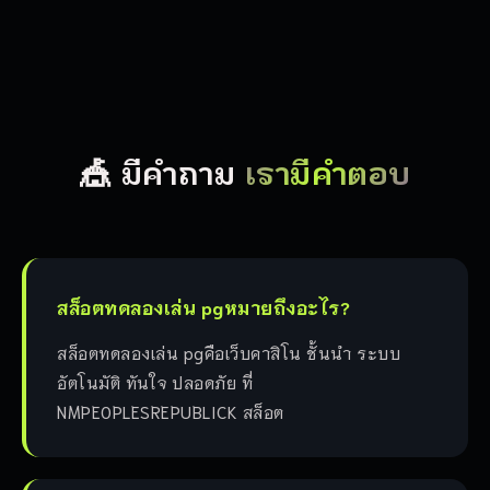
🎪 มีคำถาม
เรามีคำตอบ
สล็อตทดลองเล่น pgหมายถึงอะไร?
สล็อตทดลองเล่น pgคือเว็บคาสิโน ชั้นนำ ระบบ
อัตโนมัติ ทันใจ ปลอดภัย ที่
NMPEOPLESREPUBLICK สล็อต