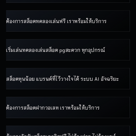
ต้องการสล็อตทดลองเล่นฟรี เราพร้อมให้บริการ
เริ่มเล่นทดลองเล่นสล็อต pgสะดวก ทุกอุปกรณ์
สล็อตทุนน้อย แบรนด์ที่ไว้วางใจได้ ระบบ AI อัจฉริยะ
ต้องการสล็อตฝากวอเลท เราพร้อมให้บริการ