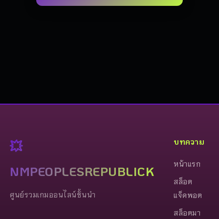
บทความ
💥
หน้าแรก
NMPEOPLESREPUBLICK
สล็อต
ศูนย์รวมเกมออนไลน์ชั้นนำ
แจ็คพอต
สล็อตมา