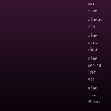
แรง
2026
สล็อตทุน
200
สล็อต
แนะนำ
เพื่อน
สล็อต
แตกง่าย
ได้เงิน
จริง
สล็อต
joker
เว็บตรง