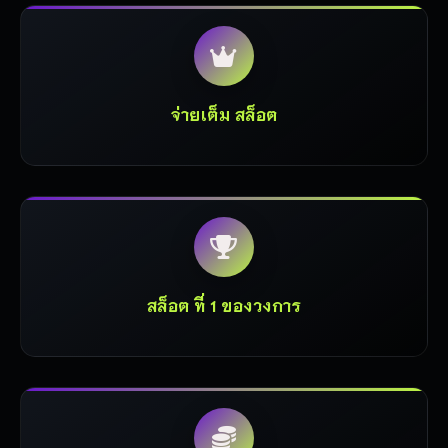
จ่ายเต็ม สล็อต
สล็อต ที่ 1 ของวงการ