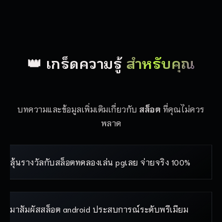
👑 เกร็ดความรู้
สำหรับคุณ
บทความและข้อมูลเพิ่มเติมเกี่ยวกับ
สล็อต
ที่คุณไม่ควร
พลาด
ลุ้นรางวัลกับสล็อตทดลองเล่น pgเลย จ่ายจริง 100%
มาสัมผัสสล็อต android ประสบการณ์ระดับพรีเมียม