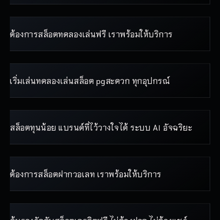
ต้องการสล็อตทดลองเล่นฟรี เราพร้อมให้บริการ
เริ่มเล่นทดลองเล่นสล็อต pgสะดวก ทุกอุปกรณ์
สล็อตทุนน้อย แบรนด์ที่ไว้วางใจได้ ระบบ AI อัจฉริยะ
ต้องการสล็อตฝากวอเลท เราพร้อมให้บริการ