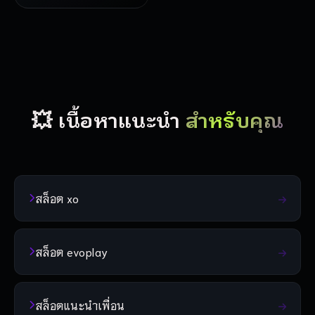
💥 เนื้อหาแนะนำ
สำหรับคุณ
สล็อต xo
สล็อต evoplay
สล็อตแนะนำเพื่อน