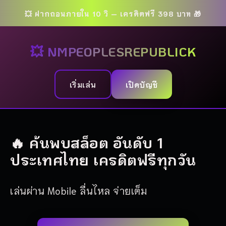
💥 ฝากถอนภายใน 10 วิ — เครดิตฟรี 398 บาท 🎁
💥 NMPEOPLESREPUBLICK
เริ่มเล่น
เปิดบัญชี
🔥 ค้นพบสล็อต อันดับ 1
ประเทศไทย เครดิตฟรีทุกวัน
เล่นผ่าน Mobile ลื่นไหล จ่ายเต็ม