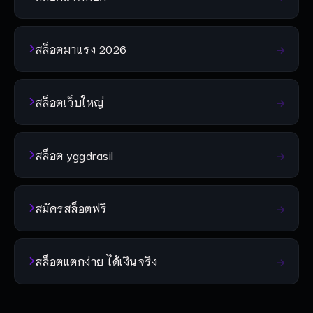
สล็อตมาแรง 2026
สล็อตเว็บใหญ่
สล็อต yggdrasil
สมัครสล็อตฟรี
สล็อตแตกง่าย ได้เงินจริง