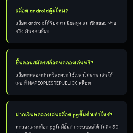
สล็อต androidคุ้มไหม?
สล็อต androidได้รับความนิยมสูง สมาชิกเยอะ จ่าย
จริง มั่นคง สล็อต
ขั้นตอนสมัครสล็อตทดลองเล่นฟรี?
สล็อตทดลองเล่นฟรีสะดวก ใช้เวลาไม่นาน เล่นได้
เลย ที่ NMPEOPLESREPUBLICK
สล็อต
ฝากเงินทดลองเล่นสล็อต pgขั้นต่ำเท่าไหร่?
ทดลองเล่นสล็อต pgไม่มีขั้นต่ำ ระบบออโต้ ไม่ถึง 30