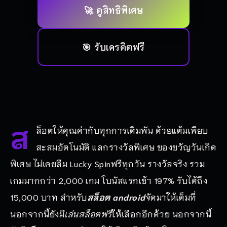
🚀 ดูสิทธิพิเศษ
🎯 รับเครดิตฟรี
ส
ล็อตให้คุณค่ากับทุกการเดิมพัน ด้วยแต้มเพียบ
สะสมอัตโนมัติ แลกรางวัลพิเศษ ของขวัญวันเกิด
พิเศษ ไม่เคยลืม Lucky Spinฟรีทุกวัน รางวัลจริง รวม
เกมมากกว่า 2,000 เกม โบนัสแรกเข้า 197% รับได้ถึง
15,000 บาท สำหรับ
สล็อต android
จัดมาให้เต็มที่
นอกจากนี้ยังมี
เล่นสล็อตฟรี
ให้เลือกอีกด้วย นอกจากนี้