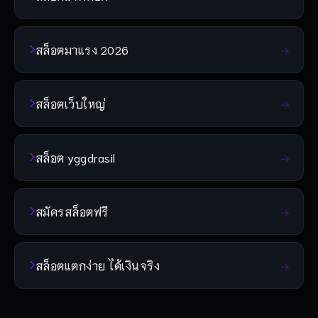
สล็อตมาแรง 2026
สล็อตเว็บใหญ่
สล็อต yggdrasil
สมัครสล็อตฟรี
สล็อตแตกง่าย ได้เงินจริง