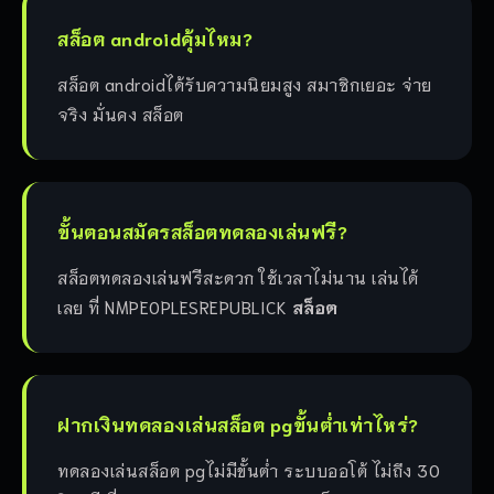
สล็อต androidคุ้มไหม?
สล็อต androidได้รับความนิยมสูง สมาชิกเยอะ จ่าย
จริง มั่นคง สล็อต
ขั้นตอนสมัครสล็อตทดลองเล่นฟรี?
สล็อตทดลองเล่นฟรีสะดวก ใช้เวลาไม่นาน เล่นได้
เลย ที่ NMPEOPLESREPUBLICK
สล็อต
ฝากเงินทดลองเล่นสล็อต pgขั้นต่ำเท่าไหร่?
ทดลองเล่นสล็อต pgไม่มีขั้นต่ำ ระบบออโต้ ไม่ถึง 30