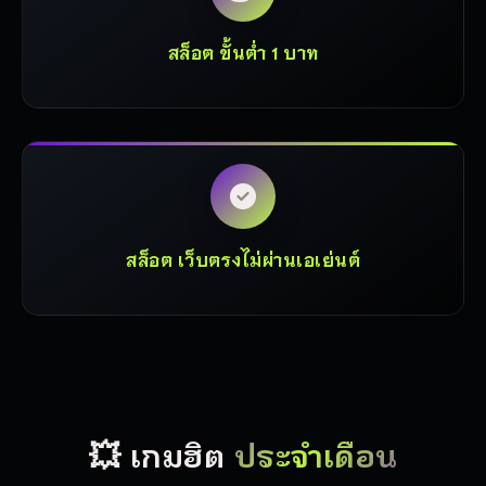
สล็อต ขั้นต่ำ 1 บาท
สล็อต เว็บตรงไม่ผ่านเอเย่นต์
💥 เกมฮิต
ประจำเดือน