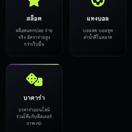
สล็อต
แทงบอล
สล็อตแตกบ่อย จ่าย
บอลสด บอลชุด
จริง อัตราจ่ายสูง
ค่าน้ำดีในตลาด
กว่าเว็บอื่น
บาคาร่า
บาคาร่าออนไลน์
ร่วมโต๊ะกับดีลเลอร์
ภาพ HD