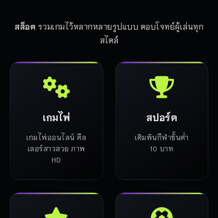
สล็อต
รวมเกมไว้หลากหลายรูปแบบ ตอบโจทย์ผู้เล่นทุก
สไตล์
เกมไพ่
สปอร์ต
เกมไพ่ออนไลน์ ดีล
เดิมพันกีฬาขั้นต่ำ
เลอร์สาวสวย ภาพ
10 บาท
HD