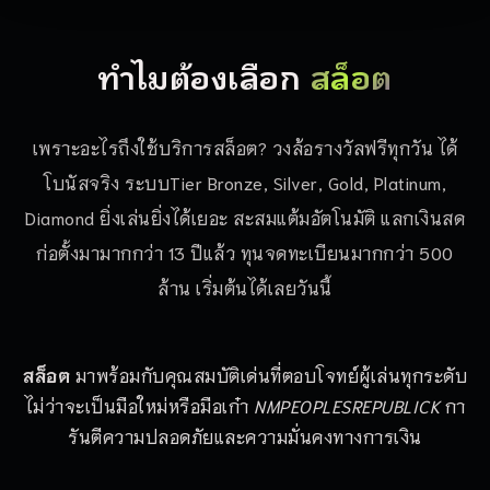
ทำไมต้องเลือก
สล็อต
เพราะอะไรถึงใช้บริการสล็อต? วงล้อรางวัลฟรีทุกวัน ได้
โบนัสจริง ระบบTier Bronze, Silver, Gold, Platinum,
Diamond ยิ่งเล่นยิ่งได้เยอะ สะสมแต้มอัตโนมัติ แลกเงินสด
ก่อตั้งมามากกว่า 13 ปีแล้ว ทุนจดทะเบียนมากกว่า 500
ล้าน เริ่มต้นได้เลยวันนี้
สล็อต
มาพร้อมกับคุณสมบัติเด่นที่ตอบโจทย์ผู้เล่นทุกระดับ
ไม่ว่าจะเป็นมือใหม่หรือมือเก๋า
NMPEOPLESREPUBLICK
กา
รันตีความปลอดภัยและความมั่นคงทางการเงิน