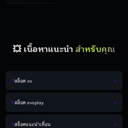
💥 เนื้อหาแนะนำ
สำหรับคุณ
สล็อต xo
สล็อต evoplay
สล็อตแนะนำเพื่อน