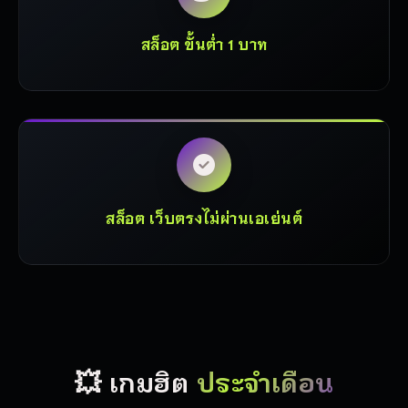
สล็อต ขั้นต่ำ 1 บาท
สล็อต เว็บตรงไม่ผ่านเอเย่นต์
💥 เกมฮิต
ประจำเดือน