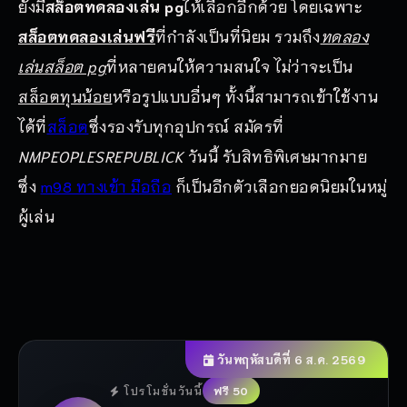
ยังมี
สล็อตทดลองเล่น pg
ให้เลือกอีกด้วย โดยเฉพาะ
สล็อตทดลองเล่นฟรี
ที่กำลังเป็นที่นิยม รวมถึง
ทดลอง
เล่นสล็อต pg
ที่หลายคนให้ความสนใจ ไม่ว่าจะเป็น
สล็อตทุนน้อย
หรือรูปแบบอื่นๆ ทั้งนี้สามารถเข้าใช้งาน
ได้ที่
สล็อต
ซึ่งรองรับทุกอุปกรณ์ สมัครที่
NMPEOPLESREPUBLICK
วันนี้ รับสิทธิพิเศษมากมาย
ซึ่ง
m98 ทางเข้า มือถือ
ก็เป็นอีกตัวเลือกยอดนิยมในหมู่
ผู้เล่น
วันพฤหัสบดีที่ 6 ส.ค. 2569
ฟรี 50
โปรโมชั่นวันนี้