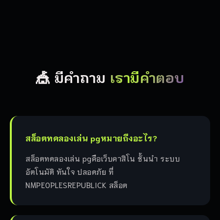
🎪 มีคำถาม
เรามีคำตอบ
สล็อตทดลองเล่น pgหมายถึงอะไร?
สล็อตทดลองเล่น pgคือเว็บคาสิโน ชั้นนำ ระบบ
อัตโนมัติ ทันใจ ปลอดภัย ที่
NMPEOPLESREPUBLICK สล็อต