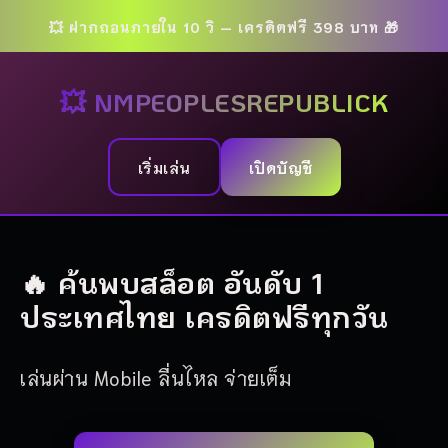
💥 ฝากถอนภายใน 10 วิ — เครดิตฟรี 398 บาท 🎁
💥 NMPEOPLESREPUBLICK
เริ่มเล่น
เปิดบัญชี
🔥 ค้นพบสล็อต อันดับ 1
ประเทศไทย เครดิตฟรีทุกวัน
เล่นผ่าน Mobile ลื่นไหล จ่ายเต็ม