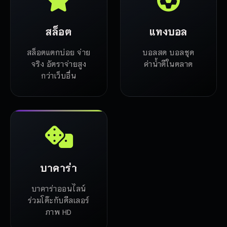
สล็อต
แทงบอล
สล็อตแตกบ่อย จ่าย
บอลสด บอลชุด
จริง อัตราจ่ายสูง
ค่าน้ำดีในตลาด
กว่าเว็บอื่น
บาคาร่า
บาคาร่าออนไลน์
ร่วมโต๊ะกับดีลเลอร์
ภาพ HD