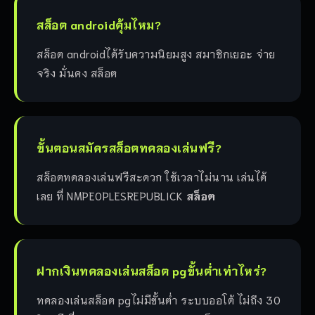
สล็อต androidคุ้มไหม?
สล็อต androidได้รับความนิยมสูง สมาชิกเยอะ จ่าย
จริง มั่นคง สล็อต
ขั้นตอนสมัครสล็อตทดลองเล่นฟรี?
สล็อตทดลองเล่นฟรีสะดวก ใช้เวลาไม่นาน เล่นได้
เลย ที่ NMPEOPLESREPUBLICK
สล็อต
ฝากเงินทดลองเล่นสล็อต pgขั้นต่ำเท่าไหร่?
ทดลองเล่นสล็อต pgไม่มีขั้นต่ำ ระบบออโต้ ไม่ถึง 30