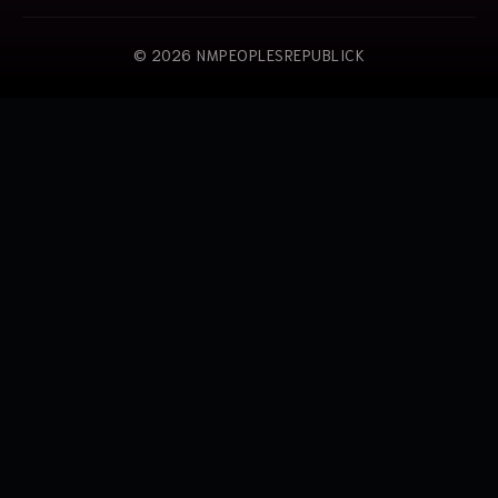
© 2026 NMPEOPLESREPUBLICK