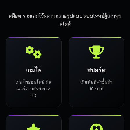
สล็อต
รวมเกมไว้หลากหลายรูปแบบ ตอบโจทย์ผู้เล่นทุก
สไตล์
เกมไพ่
สปอร์ต
เกมไพ่ออนไลน์ ดีล
เดิมพันกีฬาขั้นต่ำ
เลอร์สาวสวย ภาพ
10 บาท
HD