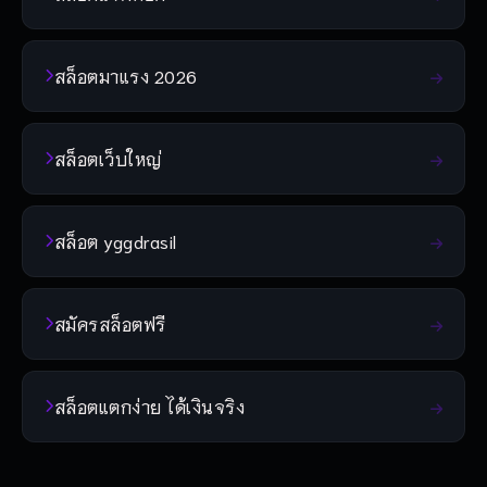
สล็อตมาแรง 2026
สล็อตเว็บใหญ่
สล็อต yggdrasil
สมัครสล็อตฟรี
สล็อตแตกง่าย ได้เงินจริง