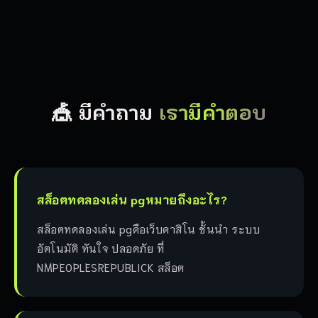
🎪 มีคำถาม
เรามีคำตอบ
สล็อตทดลองเล่น pgหมายถึงอะไร?
สล็อตทดลองเล่น pgคือเว็บคาสิโน ชั้นนำ ระบบ
อัตโนมัติ ทันใจ ปลอดภัย ที่
NMPEOPLESREPUBLICK สล็อต