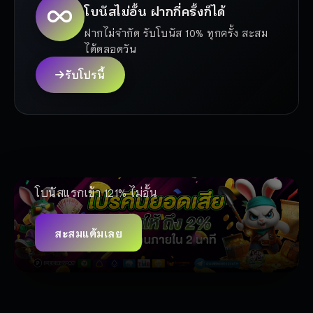
โบนัสไม่อั้น ฝากกี่ครั้งก็ได้
ฝากไม่จำกัด รับโบนัส 10% ทุกครั้ง สะสม
ได้ตลอดวัน
รับโปรนี้
⭐ โปรเฉพาะสมาชิก VIP ที่หา
ที่ไหนไม่ได้
โบนัสแรกเข้า 121% ไม่อั้น
สะสมแต้มเลย