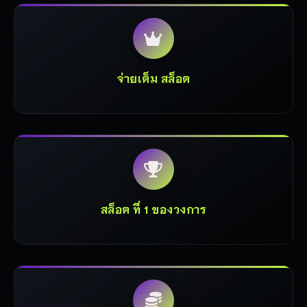
จ่ายเต็ม สล็อต
สล็อต ที่ 1 ของวงการ