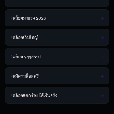
สล็อตมาแรง 2026
สล็อตเว็บใหญ่
สล็อต yggdrasil
สมัครสล็อตฟรี
สล็อตแตกง่าย ได้เงินจริง