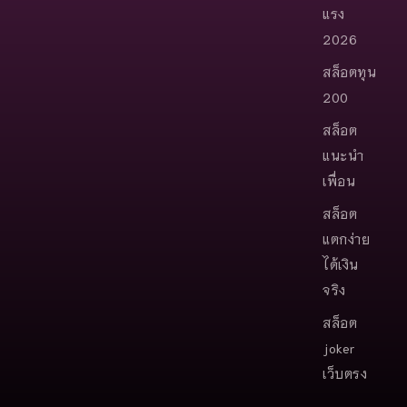
แรง
2026
สล็อตทุน
200
สล็อต
แนะนำ
เพื่อน
สล็อต
แตกง่าย
ได้เงิน
จริง
สล็อต
joker
เว็บตรง