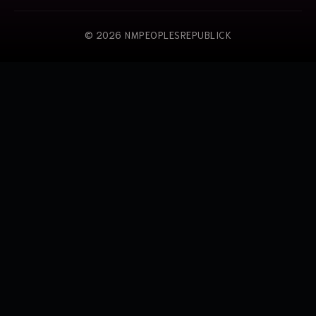
© 2026 NMPEOPLESREPUBLICK