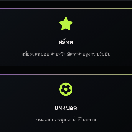
สล็อต
สล็อตแตกบ่อย จ่ายจริง อัตราจ่ายสูงกว่าเว็บอื่น
แทงบอล
บอลสด บอลชุด ค่าน้ำดีในตลาด