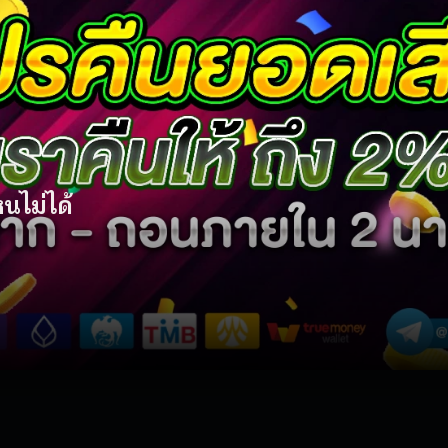
นไม่ได้