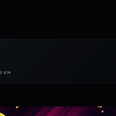
000 บาท