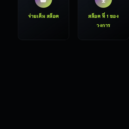
จ่ายเต็ม สล็อต
สล็อต ที่ 1 ของ
วงการ