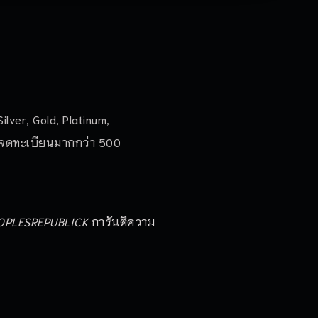
lver, Gold, Platinum,
ทุนจดทะเบียนมากกว่า 500
OPLESREPUBLICK
การันตีความ