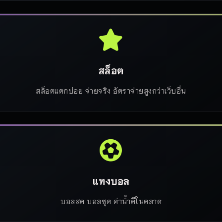
สล็อต
สล็อตแตกบ่อย จ่ายจริง อัตราจ่ายสูงกว่าเว็บอื่น
แทงบอล
บอลสด บอลชุด ค่าน้ำดีในตลาด