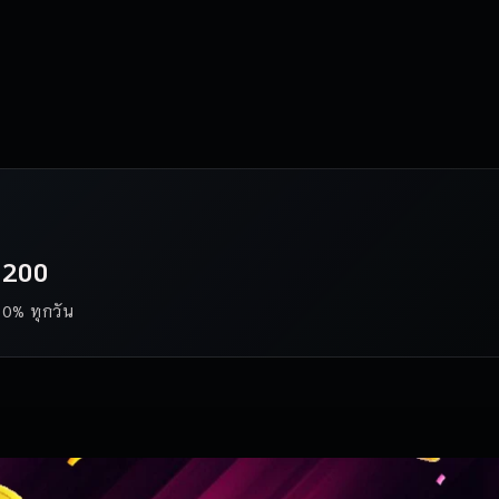
 200
00% ทุกวัน