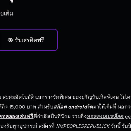
ายเต็ม
🎯 รับเครดิตฟรี
บ สะสมอัตโนมัติ แลกรางวัลพิเศษ ของขวัญวันเกิดพิเศษ ไม่เค
ด้ถึง 15,000 บาท สำหรับ
สล็อต android
จัดมาให้เต็มที่ นอกจา
ตทดลองเล่นฟรี
ที่กำลังเป็นที่นิยม รวมถึง
ทดลองเล่นสล็อต pg
งรองรับทุกอุปกรณ์ สมัครที่
NMPEOPLESREPUBLICK
วันนี้ รั