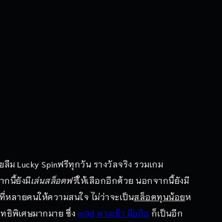
ยลืม Lucky Spinฟรีทุกวัน รางวัลจริง รวมเกม
กนี้ยังมี
เล่นสล็อตฟรี
ให้เลือกอีกด้วย นอกจากนี้ยังมี
ที่หลายคนให้ความสนใจ ไม่ว่าจะเป็น
สล็อตทุนน้อย
ห
บสิทธิพิเศษมากมาย ซึ่ง
m98 ทางเข้า มือถือ
ก็เป็นอีก