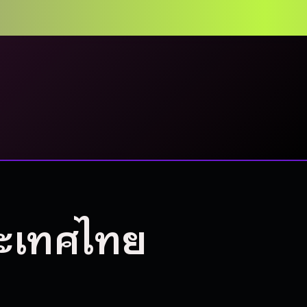
K
ระเทศไทย