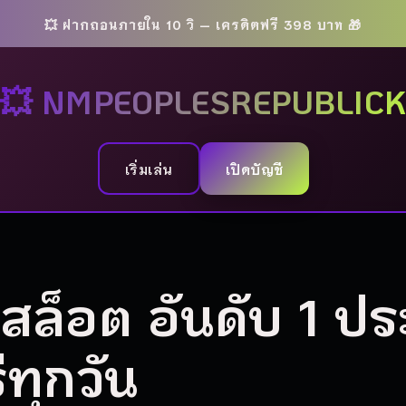
💥 ฝากถอนภายใน 10 วิ — เครดิตฟรี 398 บาท 🎁
💥 NMPEOPLESREPUBLIC
เริ่มเล่น
เปิดบัญชี
สล็อต อันดับ 1 ป
ีทุกวัน