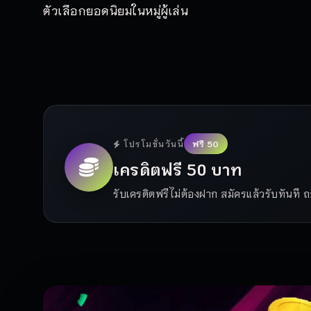
ตัวเลือกยอดนิยมในหมู่ผู้เล่น
ฟรี 50
โปรโมชั่นวันนี้
เครดิตฟรี 50 บาท
รับเครดิตฟรีไม่ต้องฝาก สมัครแล้วรับทันที ถ