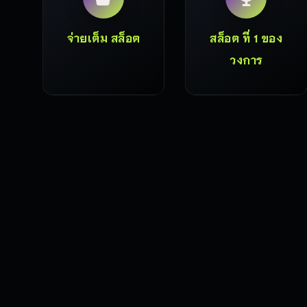
จ่ายเต็ม สล็อต
สล็อต ที่ 1 ของ
วงการ