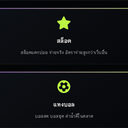
สล็อต
สล็อตแตกบ่อย จ่ายจริง อัตราจ่ายสูงกว่าเว็บอื่น
แทงบอล
บอลสด บอลชุด ค่าน้ำดีในตลาด