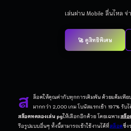
เล่นผ่าน Mobile ลื่นไหล จ่
🚀 ดูสิทธิพิเศษ
ส
ล็อตให้คุณค่ากับทุกการเดิมพัน ด้วยแต้มเพีย
มากกว่า 2,000 เกม โบนัสแรกเข้า 197% รับไ
สล็อตทดลองเล่น pg
ให้เลือกอีกด้วย โดยเฉพาะ
สล็อ
รือรูปแบบอื่นๆ ทั้งนี้สามารถเข้าใช้งานได้ที่
สล็อต
ซึ่