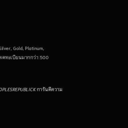
lver, Gold, Platinum,
ทุนจดทะเบียนมากกว่า 500
OPLESREPUBLICK
การันตีความ