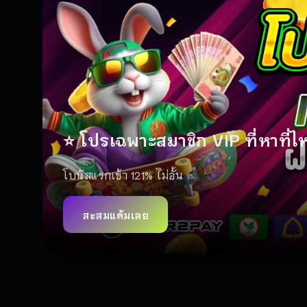
⭐ โปรเฉพาะสมาชิก VIP ที่หาที่ไห
โบนัสแรกเข้า 121% ไม่อั้น
สะสมแต้มเลย