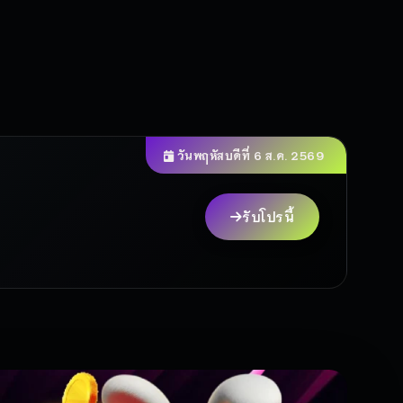
วันพฤหัสบดีที่ 6 ส.ค. 2569
รับโปรนี้