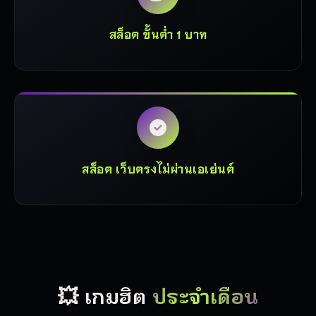
สล็อต ขั้นต่ำ 1 บาท
สล็อต เว็บตรงไม่ผ่านเอเย่นต์
💥 เกมฮิต
ประจำเดือน