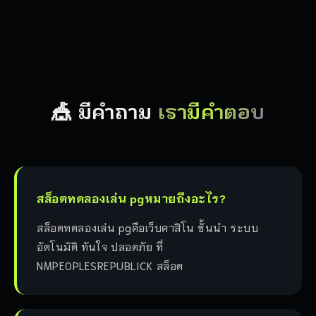
🎪 มีคำถาม
เรามีคำตอบ
สล็อตทดลองเล่น pgหมายถึงอะไร?
สล็อตทดลองเล่น pgคือเว็บคาสิโน ชั้นนำ ระบบ
อัตโนมัติ ทันใจ ปลอดภัย ที่
NMPEOPLESREPUBLICK สล็อต