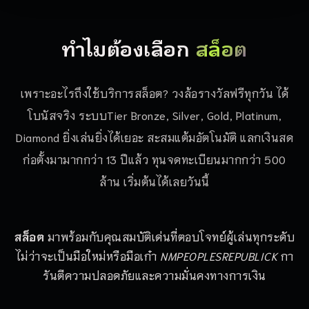
ทำไมต้องเลือก
สล็อต
เพราะอะไรถึงใช้บริการสล็อต? วงล้อรางวัลฟรีทุกวัน ได้
โบนัสจริง ระบบTier Bronze, Silver, Gold, Platinum,
Diamond ยิ่งเล่นยิ่งได้เยอะ สะสมแต้มอัตโนมัติ แลกเงินสด
ก่อตั้งมามากกว่า 13 ปีแล้ว ทุนจดทะเบียนมากกว่า 500
ล้าน เริ่มต้นได้เลยวันนี้
สล็อต
มาพร้อมกับคุณสมบัติเด่นที่ตอบโจทย์ผู้เล่นทุกระดับ
ไม่ว่าจะเป็นมือใหม่หรือมือเก๋า
NMPEOPLESREPUBLICK
กา
รันตีความปลอดภัยและความมั่นคงทางการเงิน