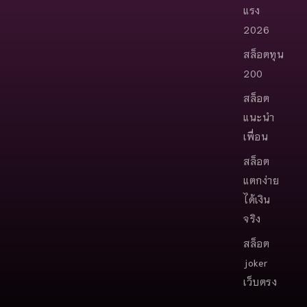
แรง
2026
สล็อตทุน
200
สล็อต
แนะนำ
เพื่อน
สล็อต
แตกง่าย
ได้เงิน
จริง
สล็อต
joker
เว็บตรง