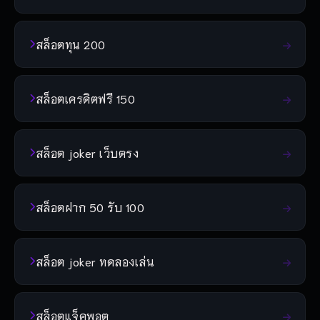
สล็อตทุน 200
สล็อตเครดิตฟรี 150
สล็อต joker เว็บตรง
สล็อตฝาก 50 รับ 100
สล็อต joker ทดลองเล่น
สล็อตแจ็คพอต