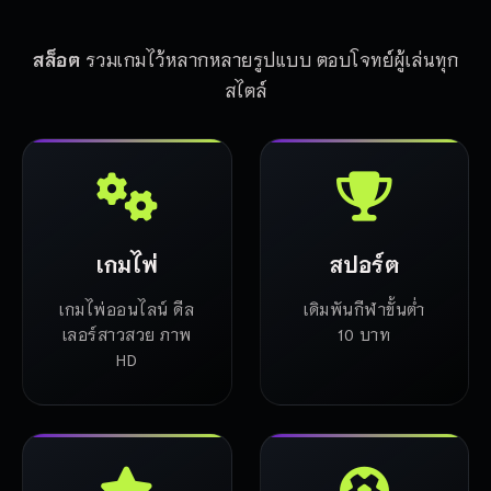
สล็อต
รวมเกมไว้หลากหลายรูปแบบ ตอบโจทย์ผู้เล่นทุก
สไตล์
เกมไพ่
สปอร์ต
เกมไพ่ออนไลน์ ดีล
เดิมพันกีฬาขั้นต่ำ
เลอร์สาวสวย ภาพ
10 บาท
HD