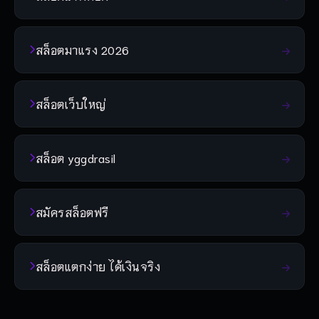
สล็อตมาแรง 2026
สล็อตเว็บใหญ่
สล็อต yggdrasil
สมัครสล็อตฟรี
สล็อตแตกง่าย ได้เงินจริง