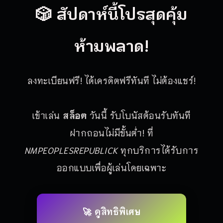
🎲 สัปดาห์นี้โปรสุดคุ้ม
ห้ามพลาด!
ลงทะเบียนฟรี! ได้เครดิตฟรีทันที ไม่ต้องแชร์!
เข้าเล่น
สล็อต
วันนี้ รับโบนัสต้อนรับทันที
ฝากถอนไม่มีขั้นต่ำ! ที่
NMPEOPLESREPUBLICK
ทุกบริการได้รับการ
ออกแบบเพื่อผู้เล่นโดยเฉพาะ
🚀 ดูสิทธิพิเศษ