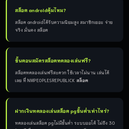
สล็อต androidคุ้มไหม?
สล็อต androidได้รับความนิยมสูง สมาชิกเยอะ จ่าย
จริง มั่นคง สล็อต
ขั้นตอนสมัครสล็อตทดลองเล่นฟรี?
สล็อตทดลองเล่นฟรีสะดวก ใช้เวลาไม่นาน เล่นได้
เลย ที่ NMPEOPLESREPUBLICK
สล็อต
ฝากเงินทดลองเล่นสล็อต pgขั้นต่ำเท่าไหร่?
ทดลองเล่นสล็อต pgไม่มีขั้นต่ำ ระบบออโต้ ไม่ถึง 30