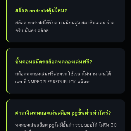
สล็อต androidคุ้มไหม?
สล็อต androidได้รับความนิยมสูง สมาชิกเยอะ จ่าย
จริง มั่นคง สล็อต
ขั้นตอนสมัครสล็อตทดลองเล่นฟรี?
สล็อตทดลองเล่นฟรีสะดวก ใช้เวลาไม่นาน เล่นได้
เลย ที่ NMPEOPLESREPUBLICK
สล็อต
ฝากเงินทดลองเล่นสล็อต pgขั้นต่ำเท่าไหร่?
ทดลองเล่นสล็อต pgไม่มีขั้นต่ำ ระบบออโต้ ไม่ถึง 30