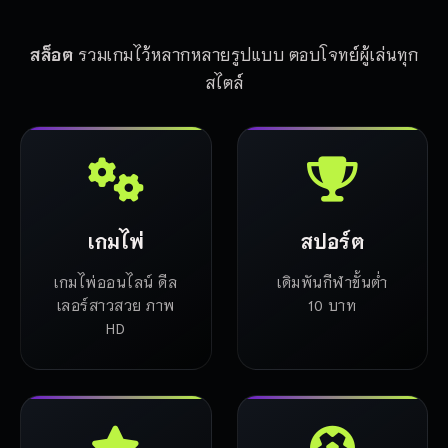
สล็อต
รวมเกมไว้หลากหลายรูปแบบ ตอบโจทย์ผู้เล่นทุก
สไตล์
เกมไพ่
สปอร์ต
เกมไพ่ออนไลน์ ดีล
เดิมพันกีฬาขั้นต่ำ
เลอร์สาวสวย ภาพ
10 บาท
HD