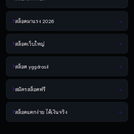
สล็อตมาแรง 2026
สล็อตเว็บใหญ่
สล็อต yggdrasil
สมัครสล็อตฟรี
สล็อตแตกง่าย ได้เงินจริง