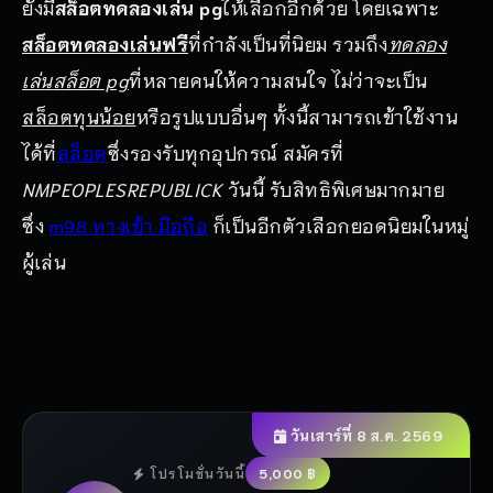
ยังมี
สล็อตทดลองเล่น pg
ให้เลือกอีกด้วย โดยเฉพาะ
สล็อตทดลองเล่นฟรี
ที่กำลังเป็นที่นิยม รวมถึง
ทดลอง
เล่นสล็อต pg
ที่หลายคนให้ความสนใจ ไม่ว่าจะเป็น
สล็อตทุนน้อย
หรือรูปแบบอื่นๆ ทั้งนี้สามารถเข้าใช้งาน
ได้ที่
สล็อต
ซึ่งรองรับทุกอุปกรณ์ สมัครที่
NMPEOPLESREPUBLICK
วันนี้ รับสิทธิพิเศษมากมาย
ซึ่ง
m98 ทางเข้า มือถือ
ก็เป็นอีกตัวเลือกยอดนิยมในหมู่
ผู้เล่น
วันเสาร์ที่ 8 ส.ค. 2569
5,000 ฿
โปรโมชั่นวันนี้