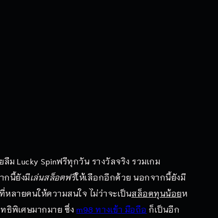
ยลืม Lucky Spinฟรีทุกวัน รางวัลจริง รวมเกม
กนี้ยังมี
เล่นสล็อตฟรี
ให้เลือกอีกด้วย นอกจากนี้ยังมี
ที่หลายคนให้ความสนใจ ไม่ว่าจะเป็น
สล็อตทุนน้อย
ห
บสิทธิพิเศษมากมาย ซึ่ง
m98 ทางเข้า มือถือ
ก็เป็นอีก