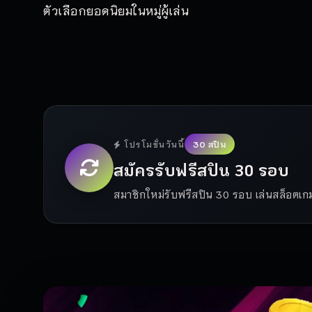
ตัวเลือกยอดนิยมในหมู่ผู้เล่น
30 สปิน
โปรโมชั่นวันนี้
สมัครรับฟรีสปิน 30 รอบ
สมาชิกใหม่รับฟรีสปิน 30 รอบ เล่นสล็อตเกม