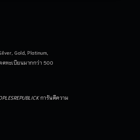
lver, Gold, Platinum,
ทุนจดทะเบียนมากกว่า 500
OPLESREPUBLICK
การันตีความ