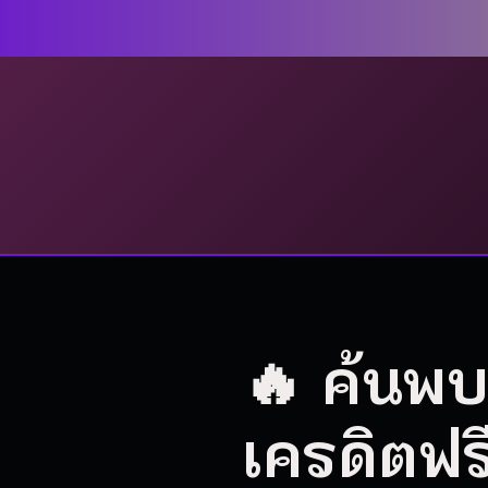
🔥 ค้นพบ
เครดิตฟร