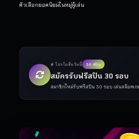
ตัวเลือกยอดนิยมในหมู่ผู้เล่น
30 สปิน
โปรโมชั่นวันนี้
สมัครรับฟรีสปิน 30 รอบ
สมาชิกใหม่รับฟรีสปิน 30 รอบ เล่นสล็อตเกม