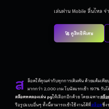
เล่นผ่าน Mobile ลื่นไหล จ่
🚀 ดูสิทธิพิเศษ
ส
ล็อตให้คุณค่ากับทุกการเดิมพัน ด้วยแต้มเพีย
มากกว่า 2,000 เกม โบนัสแรกเข้า 197% รับไ
สล็อตทดลองเล่น pg
ให้เลือกอีกด้วย โดยเฉพาะ
สล็อ
รือรูปแบบอื่นๆ ทั้งนี้สามารถเข้าใช้งานได้ที่
สล็อต
ซึ่