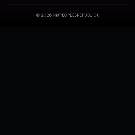
© 2026 NMPEOPLESREPUBLICK