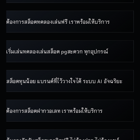
ต้องการสล็อตทดลองเล่นฟรี เราพร้อมให้บริการ
เริ่มเล่นทดลองเล่นสล็อต pgสะดวก ทุกอุปกรณ์
สล็อตทุนน้อย แบรนด์ที่ไว้วางใจได้ ระบบ AI อัจฉริยะ
ต้องการสล็อตฝากวอเลท เราพร้อมให้บริการ