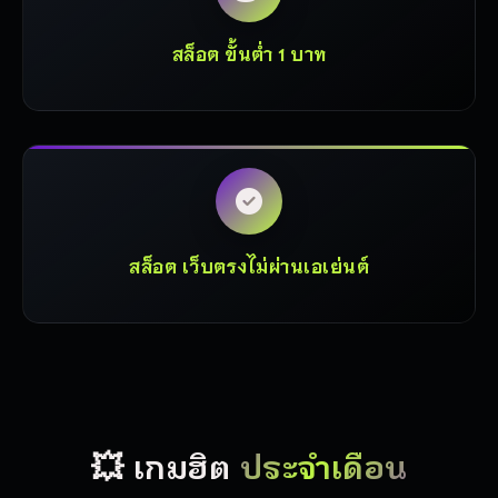
สล็อต ขั้นต่ำ 1 บาท
สล็อต เว็บตรงไม่ผ่านเอเย่นต์
💥 เกมฮิต
ประจำเดือน