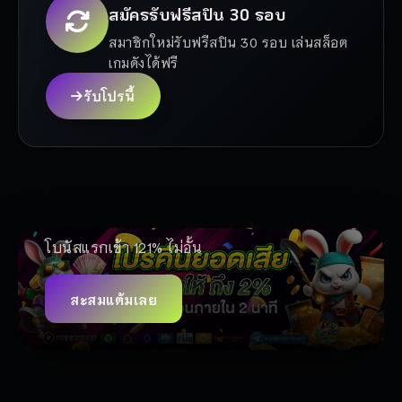
สมัครรับฟรีสปิน 30 รอบ
สมาชิกใหม่รับฟรีสปิน 30 รอบ เล่นสล็อต
เกมดังได้ฟรี
รับโปรนี้
⭐ โปรเฉพาะสมาชิก VIP ที่หา
ที่ไหนไม่ได้
โบนัสแรกเข้า 121% ไม่อั้น
สะสมแต้มเลย