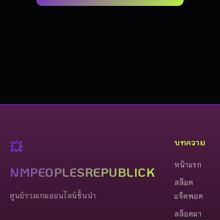
บทความ
💥
หน้าแรก
NMPEOPLESREPUBLICK
สล็อต
ศูนย์รวมเกมออนไลน์ชั้นนำ
แจ็คพอต
สล็อตมา