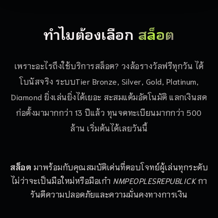
ทำไมต้องเลือก
สล็อต
เพราะอะไรถึงใช้บริการสล็อต? วงล้อรางวัลฟรีทุกวัน ได้
โบนัสจริง ระบบTier Bronze, Silver, Gold, Platinum,
Diamond ยิ่งเล่นยิ่งได้เยอะ สะสมแต้มอัตโนมัติ แลกเงินสด
ก่อตั้งมามากกว่า 13 ปีแล้ว ทุนจดทะเบียนมากกว่า 500
ล้าน เริ่มต้นได้เลยวันนี้
สล็อต
มาพร้อมกับคุณสมบัติเด่นที่ตอบโจทย์ผู้เล่นทุกระดับ
ไม่ว่าจะเป็นมือใหม่หรือมือเก๋า
NMPEOPLESREPUBLICK
กา
รันตีความปลอดภัยและความมั่นคงทางการเงิน