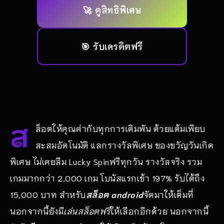
🚀 ดูสิทธิพิเศษ
🎯 รับเครดิตฟรี
ส
ล็อตให้คุณค่ากับทุกการเดิมพัน ด้วยแต้มเพียบ
สะสมอัตโนมัติ แลกรางวัลพิเศษ ของขวัญวันเกิด
พิเศษ ไม่เคยลืม Lucky Spinฟรีทุกวัน รางวัลจริง รวม
เกมมากกว่า 2,000 เกม โบนัสแรกเข้า 197% รับได้ถึง
15,000 บาท สำหรับ
สล็อต android
จัดมาให้เต็มที่
นอกจากนี้ยังมี
เล่นสล็อตฟรี
ให้เลือกอีกด้วย นอกจากนี้