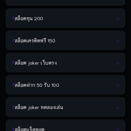
สล็อตทุน 200
สล็อตเครดิตฟรี 150
สล็อต joker เว็บตรง
สล็อตฝาก 50 รับ 100
สล็อต joker ทดลองเล่น
สล็อตแจ็คพอต