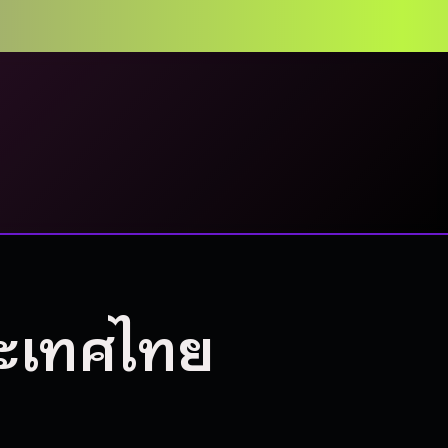
K
ระเทศไทย