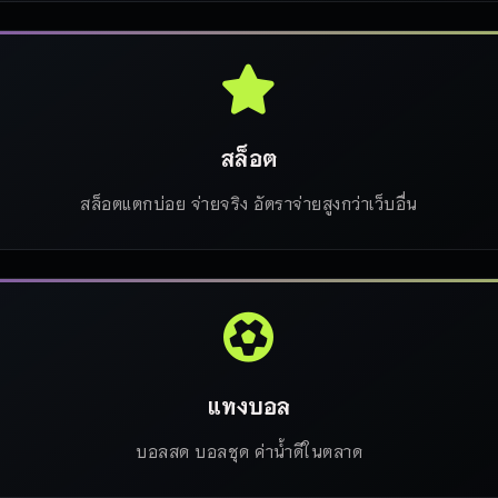
สล็อต
สล็อตแตกบ่อย จ่ายจริง อัตราจ่ายสูงกว่าเว็บอื่น
แทงบอล
บอลสด บอลชุด ค่าน้ำดีในตลาด