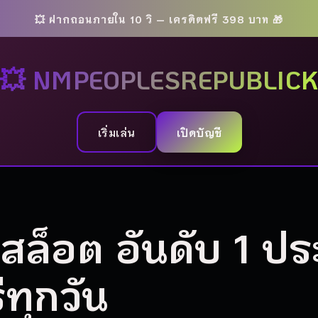
💥 ฝากถอนภายใน 10 วิ — เครดิตฟรี 398 บาท 🎁
💥 NMPEOPLESREPUBLIC
เริ่มเล่น
เปิดบัญชี
สล็อต อันดับ 1 ป
ีทุกวัน