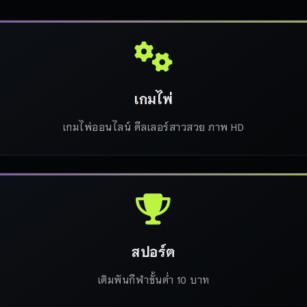
เกมไพ่
เกมไพ่ออนไลน์ ดีลเลอร์สาวสวย ภาพ HD
สปอร์ต
เดิมพันกีฬาขั้นต่ำ 10 บาท