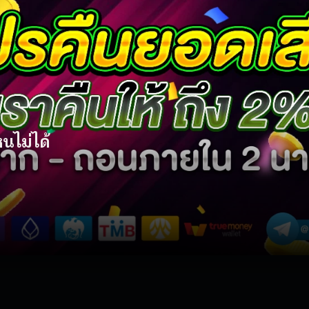
นไม่ได้