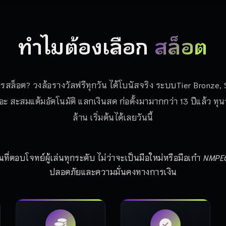
ทำไมต้องเลือก
สล็อต
รสล็อต? วงล้อรางวัลฟรีทุกวัน ได้โบนัสจริง ระบบTier Bronze, Si
้เยอะ สะสมแต้มอัตโนมัติ แลกเงินสด ก่อตั้งมามากกว่า 13 ปีแล้ว 
ล้าน เริ่มต้นได้เลยวันนี้
ี่ตอบโจทย์ผู้เล่นทุกระดับ ไม่ว่าจะเป็นมือใหม่หรือมือเก๋า
NMPE
ปลอดภัยและความมั่นคงทางการเงิน