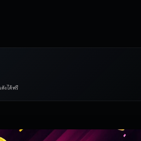
ดังได้ฟรี