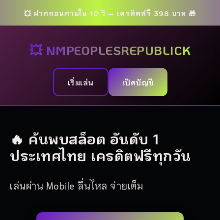
💥 ฝากถอนภายใน 10 วิ — เครดิตฟรี 398 บาท 🎁
💥 NMPEOPLESREPUBLICK
เริ่มเล่น
เปิดบัญชี
🔥 ค้นพบสล็อต อันดับ 1
ประเทศไทย เครดิตฟรีทุกวัน
เล่นผ่าน Mobile ลื่นไหล จ่ายเต็ม