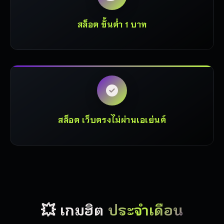
สล็อต ขั้นต่ำ 1 บาท
สล็อต เว็บตรงไม่ผ่านเอเย่นต์
💥 เกมฮิต
ประจำเดือน