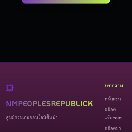
บทความ
💥
หน้าแรก
NMPEOPLESREPUBLICK
สล็อต
ศูนย์รวมเกมออนไลน์ชั้นนำ
แจ็คพอต
สล็อตมา