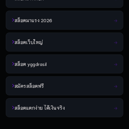
สล็อตมาแรง 2026
สล็อตเว็บใหญ่
สล็อต yggdrasil
สมัครสล็อตฟรี
สล็อตแตกง่าย ได้เงินจริง