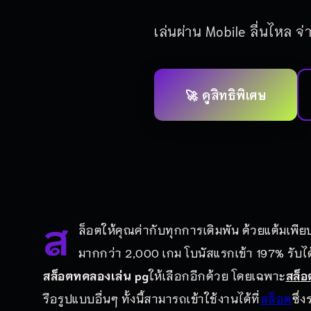
เล่นผ่าน Mobile ลื่นไหล จ่
🚀 ดูสิทธิพิเศษ
ส
ล็อตให้คุณค่ากับทุกการเดิมพัน ด้วยแต้มเพีย
มากกว่า 2,000 เกม โบนัสแรกเข้า 197% รับไ
สล็อตทดลองเล่น pg
ให้เลือกอีกด้วย โดยเฉพาะ
สล็อ
รือรูปแบบอื่นๆ ทั้งนี้สามารถเข้าใช้งานได้ที่
สล็อต
ซึ่