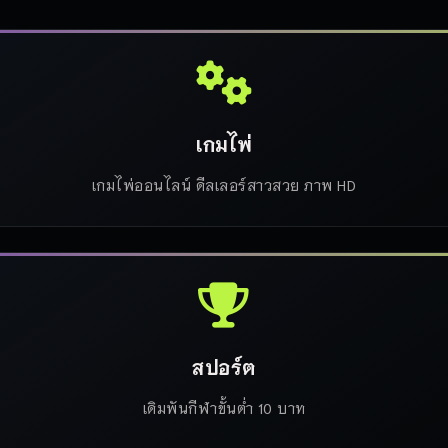
เกมไพ่
เกมไพ่ออนไลน์ ดีลเลอร์สาวสวย ภาพ HD
สปอร์ต
เดิมพันกีฬาขั้นต่ำ 10 บาท