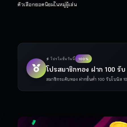
ตัวเลือกยอดนิยมในหมู่ผู้เล่น
100%
โปรโมชั่นวันนี้
โปรสมาชิกทอง ฝาก 100 รับ
สมาชิกระดับทอง ฝากขั้นต่ำ 100 รับโบนัส 1