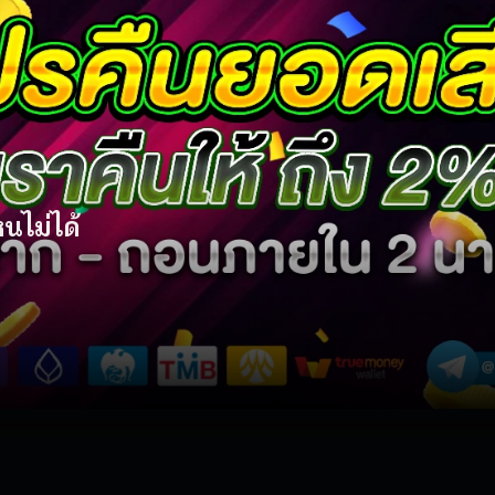
นไม่ได้