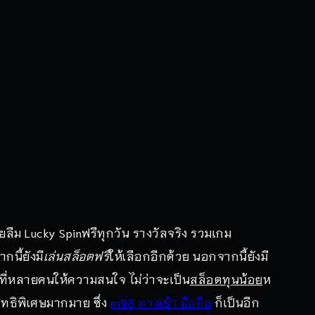
ยลืม Lucky Spinฟรีทุกวัน รางวัลจริง รวมเกม
กนี้ยังมี
เล่นสล็อตฟรี
ให้เลือกอีกด้วย นอกจากนี้ยังมี
ที่หลายคนให้ความสนใจ ไม่ว่าจะเป็น
สล็อตทุนน้อย
ห
บสิทธิพิเศษมากมาย ซึ่ง
m98 ทางเข้า มือถือ
ก็เป็นอีก