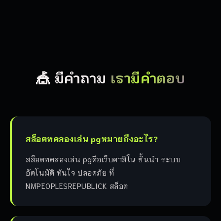
🎪 มีคำถาม
เรามีคำตอบ
สล็อตทดลองเล่น pgหมายถึงอะไร?
สล็อตทดลองเล่น pgคือเว็บคาสิโน ชั้นนำ ระบบ
อัตโนมัติ ทันใจ ปลอดภัย ที่
NMPEOPLESREPUBLICK สล็อต