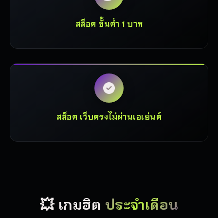
สล็อต ขั้นต่ำ 1 บาท
สล็อต เว็บตรงไม่ผ่านเอเย่นต์
💥 เกมฮิต
ประจำเดือน