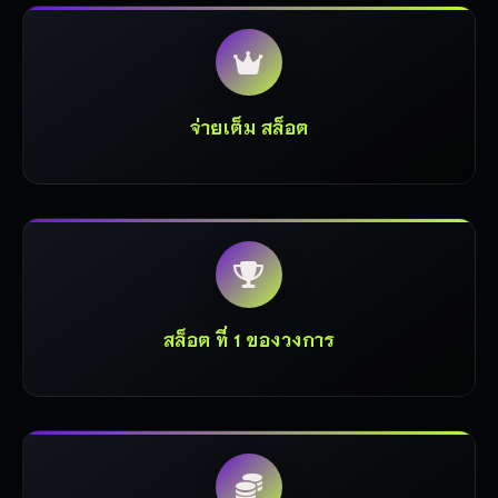
จ่ายเต็ม สล็อต
สล็อต ที่ 1 ของวงการ