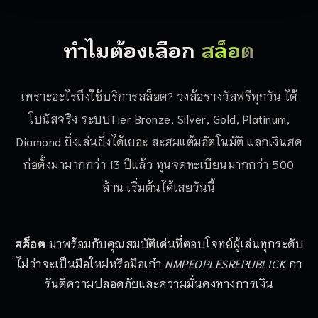
ทำไมต้องเลือก
สล็อต
เพราะอะไรถึงใช้บริการสล็อต? วงล้อรางวัลฟรีทุกวัน ได้
โบนัสจริง ระบบTier Bronze, Silver, Gold, Platinum,
Diamond ยิ่งเล่นยิ่งได้เยอะ สะสมแต้มอัตโนมัติ แลกเงินสด
ก่อตั้งมามากกว่า 13 ปีแล้ว ทุนจดทะเบียนมากกว่า 500
ล้าน เริ่มต้นได้เลยวันนี้
สล็อต
มาพร้อมกับคุณสมบัติเด่นที่ตอบโจทย์ผู้เล่นทุกระดับ
ไม่ว่าจะเป็นมือใหม่หรือมือเก๋า
NMPEOPLESREPUBLICK
กา
รันตีความปลอดภัยและความมั่นคงทางการเงิน